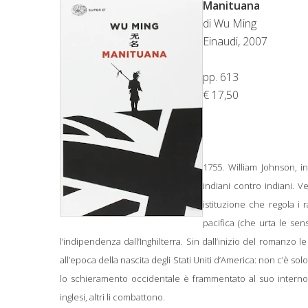
Manituana
di Wu Ming
Einaudi, 2007
pp. 613
€ 17,50
1755. William Johnson, i
indiani contro indiani. Ve
istituzione che regola i 
pacifica (che urta le sens
l’indipendenza dall’Inghilterra. Sin dall’inizio del roman
all’epoca della nascita degli Stati Uniti d’America: non c’è sol
lo schieramento occidentale è frammentato al suo interno,
inglesi, altri li combattono.