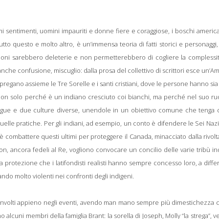
imi sentimenti, uomini impauriti e donne fiere e coraggiose, i boschi america
utto questo e molto altro, è un’immensa teoria di fatti storici e personaggi,
cazioni sarebbero deleterie e non permetterebbero di cogliere la complessi
nche confusione, miscuglio: dalla prosa del collettivo di scrittori esce un’A
 pregano assieme le Tre Sorelle e i santi cristiani, dove le persone hanno si
 non solo perché è un indiano cresciuto coi bianchi, ma perché nel suo ru
ngue e due culture diverse, unendole in un obiettivo comune che tenga 
uelle pratiche. Per gli indiani, ad esempio, un conto è difendere le Sei Nazio
ro è combattere questi ultimi per proteggere il Canada, minacciato dalla rivol
son, ancora fedeli al Re, vogliono convocare un concilio delle varie tribù i
a protezione che i latifondisti realisti hanno sempre concesso loro, a diff
ando molto violenti nei confronti degli indigeni.
involti appieno negli eventi, avendo man mano sempre più dimestichezza c
o alcuni membri della famiglia Brant: la sorella di Joseph, Molly “la strega”, 