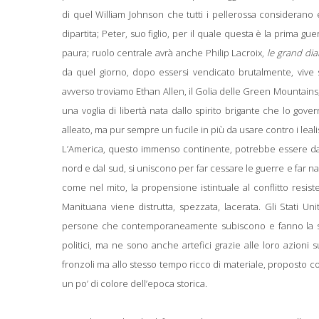
di quel William Johnson che tutti i pellerossa considerano 
dipartita; Peter, suo figlio, per il quale questa è la prima 
paura; ruolo centrale avrà anche Philip Lacroix,
le grand dia
da quel giorno, dopo essersi vendicato brutalmente, vive s
avverso troviamo Ethan Allen, il Golia delle Green Mountains,
una voglia di libertà nata dallo spirito brigante che lo gove
alleato, ma pur sempre un fucile in più da usare contro i lealis
L’America, questo immenso continente, potrebbe essere davv
nord e dal sud, si uniscono per far cessare le guerre e far na
come nel mito, la propensione istintuale al conflitto resist
Manituana viene distrutta, spezzata, lacerata. Gli Stati Un
persone che contemporaneamente subiscono e fanno la storia
politici, ma ne sono anche artefici grazie alle loro azioni s
fronzoli ma allo stesso tempo ricco di materiale, proposto co
un po’ di colore dell’epoca storica.