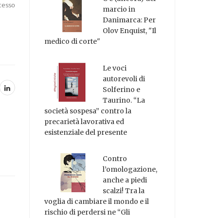
ocesso
marcio in
Danimarca: Per
Olov Enquist, "Il
medico di corte"
Le voci
autorevoli di
Solferino e
Taurino. “La
società sospesa” contro la
precarietà lavorativa ed
esistenziale del presente
Contro
l’omologazione,
anche a piedi
scalzi! Tra la
voglia di cambiare il mondo e il
rischio di perdersi ne “Gli