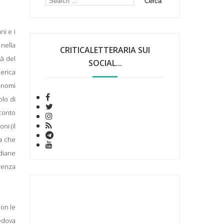
ni e i
 nella
CRITICALETTERARIA SUI
tà del
SOCIAL...
merica
a nomi
olo di
conto
ni (il
ta che
ndiane
erenza
on le
vedova