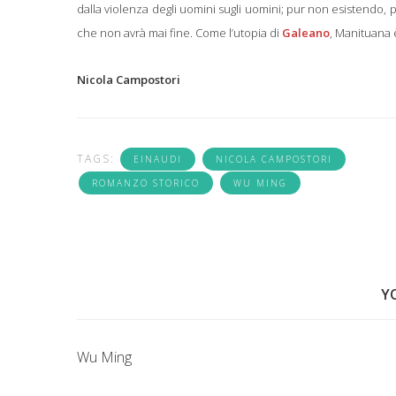
dalla violenza degli uomini sugli uomini; pur non esistendo,
che non avrà mai fine. Come l’utopia di
Galeano
, Manituana è
Nicola Campostori
TAGS:
EINAUDI
NICOLA CAMPOSTORI
ROMANZO STORICO
WU MING
Y
Wu Ming