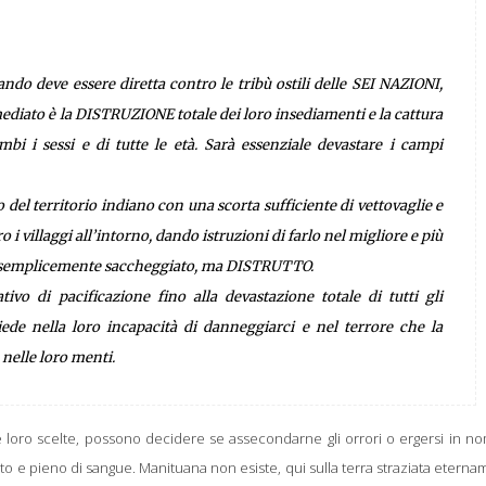
mando deve essere diretta contro le tribù ostili delle SEI NAZIONI,
mmediato è la DISTRUZIONE totale dei loro insediamenti e la cattura
i i sessi e di tutte le età. Sarà essenziale devastare i campi
 del territorio indiano con una scorta sufficiente di vettovaglie e
o i villaggi all’intorno, dando istruzioni di farlo nel migliore e più
ga semplicemente saccheggiato, ma DISTRUTTO.
vo di pacificazione fino alla devastazione totale di tutti gli
iede nella loro incapacità di danneggiarci e nel terrore che la
 nelle loro menti.
 le loro scelte, possono decidere se assecondarne gli orrori o ergersi in n
 irto e pieno di sangue. Manituana non esiste, qui sulla terra straziata etern