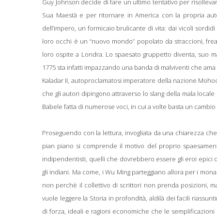
Guy Johnson decide di fare un ultimo tentativo per risollevare
Sua Maestà e per ritornare in America con la propria autori
dell’impero, un formicaio brulicante di vita: dai vicoli sordidi
loro occhi è un “nuovo mondo” popolato da straccioni, frea
loro ospite a Londra. Lo spaesato gruppetto diventa, suo malg
1775 sta infatti impazzando una banda di malviventi che ama 
Kaladar II, autoproclamatosi imperatore della nazione Mohock 
che gli autori dipingono attraverso lo slang della mala locale
Babele fatta di numerose voci, in cui a volte basta un cambio d
Proseguendo con la lettura, invogliata da una chiarezza ch
pian piano si comprende il motivo del proprio spaesamento
indipendentisti, quelli che dovrebbero essere gli eroi epici di
gli indiani. Ma come, i Wu Ming parteggiano allora per i monar
non perchè il collettivo di scrittori non prenda posizioni, m
vuole leggere la Storia in profondità, aldilà dei facili riassu
di forza, ideali e ragioni economiche che le semplificazioni