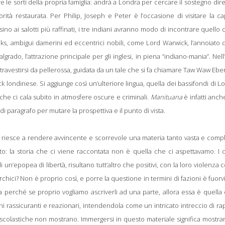
 le sorti della propria famiglia: andrà a Londra per cercare il sostegno dire
tà restaurata. Per Philip, Joseph e Peter è l’occasione di visitare la ca
 sino ai salotti più raffinati, i tre indiani avranno modo di incontrare quello 
ks, ambigui damerini ed eccentrici nobili, come Lord Warwick, l’annoiato
rado, l’attrazione principale per gli inglesi, in piena “indiano-mania”. Nel
travestirsi da pellerossa, guidata da un tale che si fa chiamare Taw Waw Eb
londinese. Si aggiunge così un’ulteriore lingua, quella dei bassifondi di L
 che ci cala subito in atmosfere oscure e criminali.
Manituana
è infatti anc
i paragrafo per mutare la prospettiva e il punto di vista.
e riesce a rendere avvincente e scorrevole una materia tanto vasta e comp
: la storia che ci viene raccontata non è quella che ci aspettavamo. I c
 un’epopea di libertà, risultano tutt’altro che positivi, con la loro violenza 
chici? Non è proprio così, e porre la questione in termini di fazioni è fuorv
a perché se proprio vogliamo ascriverli ad una parte, allora essa è quella 
ntini rassicuranti e reazionari, intendendola come un intricato intreccio di ra
 scolastiche non mostrano. Immergersi in questo materiale significa mostra