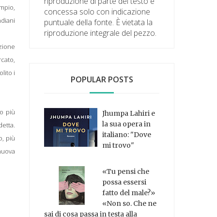
riproduzione di parte del testo è
empio,
concessa solo con indicazione
ndiani
puntuale della fonte. È vietata la
riproduzione integrale del pezzo.
azione
rcato,
lito i
POPULAR POSTS
co più
Jhumpa Lahiri e
la sua opera in
detta.
italiano: "Dove
o, più
mi trovo"
 nuova
«Tu pensi che
possa essersi
fatto del male?»
«Non so. Che ne
sai di cosa passa in testa alla