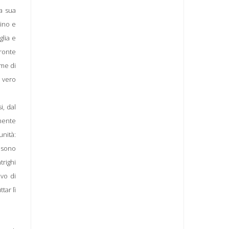
la sua
cino e
glia e
ronte
ome di
n vero
i, dal
amente
unità:
o sono
righi
ivo di
tar lì