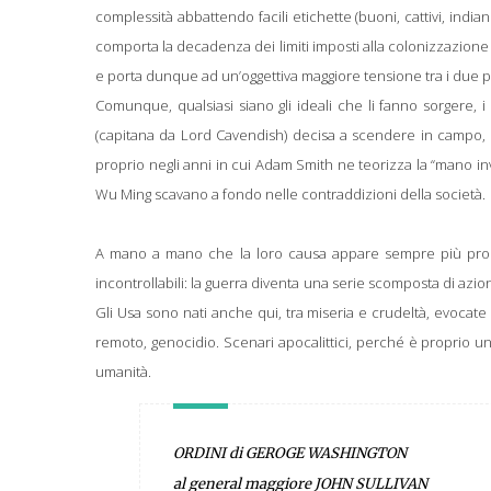
complessità abbattendo facili etichette (buoni, cattivi, indiani
comporta la decadenza dei limiti imposti alla colonizzazione d
e porta dunque ad un’oggettiva maggiore tensione tra i due p
Comunque, qualsiasi siano gli ideali che li fanno sorgere, i
(capitana da Lord Cavendish) decisa a scendere in campo, pe
proprio negli anni in cui Adam Smith ne teorizza la “mano in
Wu Ming scavano a fondo nelle contraddizioni della società.
A mano a mano che la loro causa appare sempre più prossima a
incontrollabili: la guerra diventa una serie scomposta di azi
Gli Usa sono nati anche qui, tra miseria e crudeltà, evocate d
remoto, genocidio. Scenari apocalittici, perché è proprio 
umanità.
ORDINI di GEROGE WASHINGTON
al general maggiore JOHN SULLIVAN