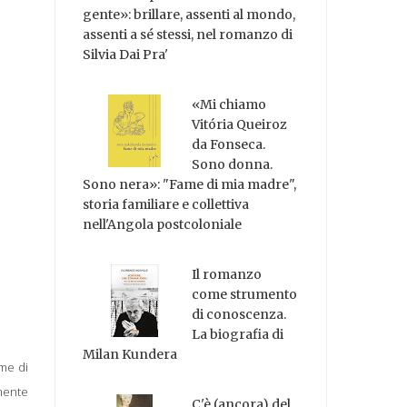
gente»: brillare, assenti al mondo,
assenti a sé stessi, nel romanzo di
Silvia Dai Pra'
«Mi chiamo
Vitória Queiroz
da Fonseca.
Sono donna.
Sono nera»: "Fame di mia madre",
storia familiare e collettiva
nell'Angola postcoloniale
Il romanzo
come strumento
di conoscenza.
La biografia di
Milan Kundera
ome di
amente
C'è (ancora) del