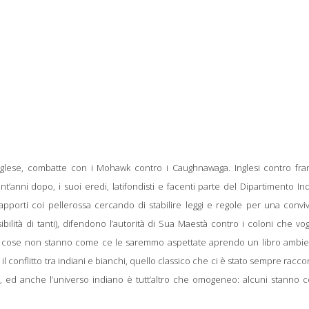
nglese, combatte con i Mohawk contro i Caughnawaga. Inglesi contro fran
nt’anni dopo, i suoi eredi, latifondisti e facenti parte del Dipartimento In
rapporti coi pellerossa cercando di stabilire leggi e regole per una conv
ibilità di tanti), difendono l’autorità di Sua Maestà contro i coloni che vo
zo le cose non stanno come ce le saremmo aspettate aprendo un libro ambi
o il conflitto tra indiani e bianchi, quello classico che ci è stato sempre racco
 ed anche l’universo indiano è tutt’altro che omogeneo: alcuni stanno co