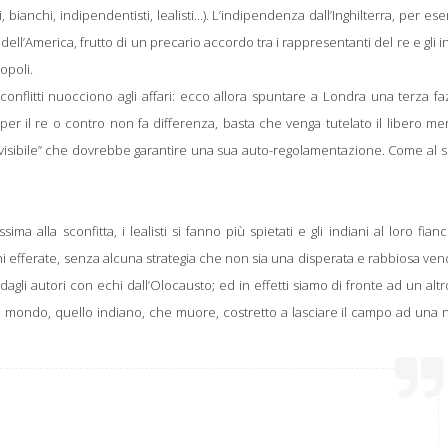
, bianchi, indipendentisti, lealisti…). L’indipendenza dall’Inghilterra, per es
ell’America, frutto di un precario accordo tra i rappresentanti del re e gli i
opoli.
 conflitti nuocciono agli affari: ecco allora spuntare a Londra una terza f
r il re o contro non fa differenza, basta che venga tutelato il libero me
visibile” che dovrebbe garantire una sua auto-regolamentazione. Come al so
lla sconfitta, i lealisti si fanno più spietati e gli indiani al loro fian
oni efferate, senza alcuna strategia che non sia una disperata e rabbiosa ven
agli autori con echi dall’Olocausto; ed in effetti siamo di fronte ad un altr
un mondo, quello indiano, che muore, costretto a lasciare il campo ad una