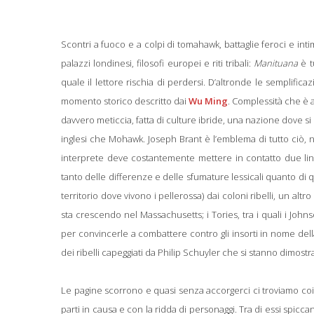
Scontri a fuoco e a colpi di tomahawk, battaglie feroci e int
palazzi londinesi, filosofi europei e riti tribali:
Manituana
è t
quale il lettore rischia di perdersi. D’altronde le semplifi
momento storico descritto dai
Wu Ming
. Complessità che è a
davvero meticcia, fatta di culture ibride, una nazione dove si
inglesi che Mohawk. Joseph Brant è l’emblema di tutto ciò,
interprete deve costantemente mettere in contatto due li
tanto delle differenze e delle sfumature lessicali quanto di q
territorio dove vivono i pellerossa) dai coloni ribelli, un alt
sta crescendo nel Massachusetts; i Tories, tra i quali i John
per convincerle a combattere contro gli insorti in nome dell
dei ribelli capeggiati da Philip Schuyler che si stanno dimostr
Le pagine scorrono e quasi senza accorgerci ci troviamo co
parti in causa e con la ridda di personaggi. Tra di essi spiccan