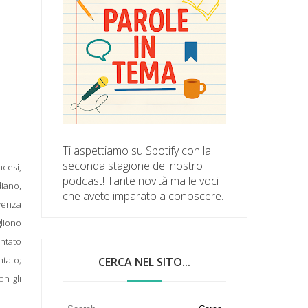
Ti aspettiamo su Spotify con la
seconda stagione del nostro
cesi,
podcast! Tante novità ma le voci
diano,
che avete imparato a conoscere.
ivenza
gliono
entato
ntato;
CERCA NEL SITO...
n gli