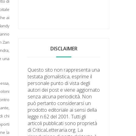
tto di
pitale
che ai
 dandy
l’anno
en Zan
DISCLAIMER
ondra,
he una
Questo sito non rappresenta una
testata giornalistica, esprime il
personale punto di vista degli
lessa,
autori dei post e viene aggiornato
oloni
senza alcuna periodicità. Non
contro
può pertanto considerarsi un
iante,
prodotto editoriale ai sensi della
di chi
legge n.62 del 2001. Tutti gli
articoli pubblicati sono proprietà
pporti
di CriticaLetteraria.org. La
rne la