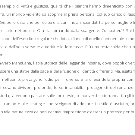
esempio di virtù e giustizia, qualità che i bianchi hanno dimenticato con 
guerra, un mondo violento da scoprire in prima persona, col suo carico di fas
ble
, pellerossa che per colpa di alcuni indiani sbandati ha perso moglie e fi
olitario nei boschi. Ora sta tornando dalla sua gente. Combatterà? Sul f
 capo dell’esercito irregolare che lotta a fianco di quello continentale in n
rna e dall’odio verso le autorità e le loro tasse. Più una testa calda che u
ti.
ero Manituana, l’isola utopica delle leggende indiane, dove popoli divers
scere una stirpe dalla pace e dalla fusione di identità differenti. Ma, esatt
e nell’uomo, prevalgono l’odio per il diverso e la difesa della propria com
iti covano divisioni profonde, forse insanabili. I protagonisti del romanz
, la vedono passare sulle loro teste, o muoversi sotterranea tra gli int
ul campo e alle strategie che scelgono di adottare. Lo stile è asciutto, pr
n tale naturalezza da non dar mai l’impressione d’esser un pretesto per but