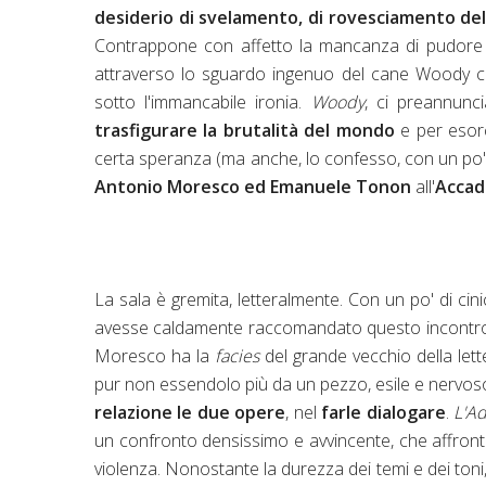
desiderio di svelamento, di rovesciamento del
Contrappone con affetto la mancanza di pudore d
attraverso lo sguardo ingenuo del cane Woody c
sotto l'immancabile ironia.
Woody
, ci preannunc
trasfigurare la brutalità del mondo
e per esorci
certa speranza (ma anche, lo confesso, con un po
Antonio Moresco ed Emanuele Tonon
all'
Accad
La sala è gremita, letteralmente. Con un po' di c
avesse caldamente raccomandato questo incontro ai
Moresco ha la
facies
del grande vecchio della le
pur non essendolo più da un pezzo, esile e nervoso
relazione le due opere
, nel
farle dialogare
.
L'A
un confronto densissimo e avvincente, che affronta 
violenza. Nonostante la durezza dei temi e dei toni,