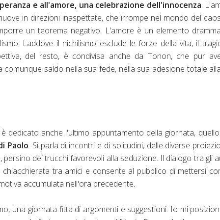
speranza e all'amore, una celebrazione dell'innocenza
. L'a
 muove in direzioni inaspettate, che irrompe nel mondo del caos
omporre un teorema negativo. L'amore è un elemento drammat
mo. Laddove il nichilismo esclude le forze della vita, il tragi
pettiva, del resto, è condivisa anche da Tonon, che pur av
ta comunque saldo nella sua fede, nella sua adesione totale alla
, è dedicato anche l'ultimo appuntamento della giornata, quell
di Paolo
. Si parla di incontri e di solitudini, delle diverse proiezio
persino dei trucchi favorevoli alla seduzione. Il dialogo tra gli a
chiacchierata tra amici e consente al pubblico di mettersi c
e emotiva accumulata nell'ora precedente.
mo, una giornata fitta di argomenti e suggestioni. Io mi posizio