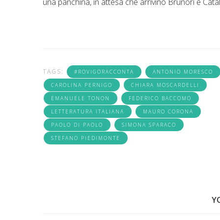
una panchina, in attesa che arrivino Brunori e Catal
TAGS:
#ROVIGORACCONTA
ANTONIO MORESCO
CAROLINA PERNIGO
CHIARA MOSCARDELLI
EMANUELE TONON
FEDERICO BACCOMO
LETTERATURA ITALIANA
MAURO CORONA
PAOLO DI PAOLO
SIMONA SPARACO
STEFANO PIEDIMONTE
Y