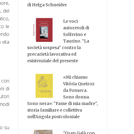
more,
di Helga Schneider
, del
ico,
Le voci
co le
autorevoli di
endo
Solferino e
Taurino. “La
 vita
società sospesa” contro la
precarietà lavorativa ed
esistenziale del presente
«Mi chiamo
o con
Vitória Queiroz
ni di
da Fonseca.
utori
Sono donna.
Sono nera»: "Fame di mia madre",
omodi
storia familiare e collettiva
nell'Angola postcoloniale
no su
"Gran Galà con