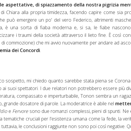
le aspettative, di spiazzamento della nostra pigrizia men
i Chiara alla propria timidezza, facendo capire come sia pr
he può emergere un po' del vero Federico, altrimenti masch
ia, è una sorta di fiaba moderna e, si sa, le fiabe nascon
zzare i traumi della società attraverso il lieto fine. È così co
' di commozione) che mi avvio nuovamente per andare ad asco
emia dei Concordi
.
inico sospetto, mi chiedo quanto sarebbe stata piena se Coron
 suoi spettatori. I due relatori non potrebbero essere più div
tteratura, compassato e imperturbabile, Tonon sembra un raga
, grande dosatore di parole. La moderatrice è abile nel
metter
ddio
e
Fervore
sono due romanzi complessi, pieni di spunti. Ne
tematiche cruciali per l'esistenza umana come la fede, la verit
 tuttavia, le conclusioni raggiunte non sono poi così negative. Q