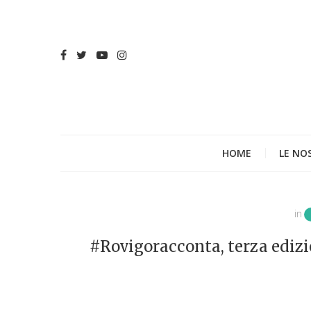
HOME
LE NO
in
#Rovigoracconta, terza edizio