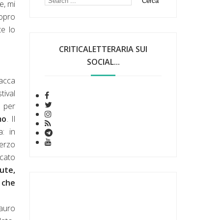
e, mi
copro
te lo
CRITICALETTERARIA SUI
SOCIAL...
tacca
tival
a per
mo
. Il
: in
erzo
ato
ute,
 che
auro