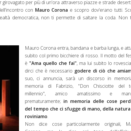
er girovagato per più di un'ora attraverso piazze e strade desert
ell'incontro con
Mauro Corona
e scopro dov'erano tutti. S
realtà democratica, non ti permette di saltare la coda. Non 
Mauro Corona entra, bandana e barba lunga, e at
subito col primo bicchiere di rosso. Il motto del fes
è
"Ama quello che fai"
, ma lui subito lo rovesci
dirci che è necessario
godere di ciò che amia
suo, ci annuncia, sarà un discorso in memoria
memoria di Fabrizio, "Don Chisciotte del t
millennio", amico amatissimo e manc
prematuramente;
in memoria delle cose perd
del tempo che ci sfugge di mano, della natura
roviniamo
.
Non dice cose particolarmente originali, M