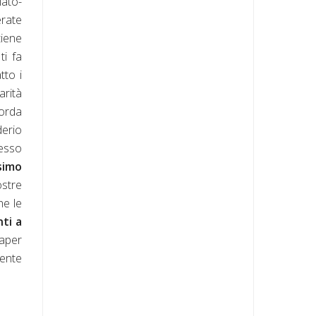
lato-
erate
tiene
ti fa
tto i
arità
corda
derio
tesso
simo
stre
he le
ti a
saper
mente