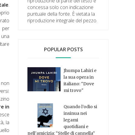
riproduzione di parte del testo è
tale
.
concessa solo con indicazione
oprio
puntuale della fonte. È vietata la
riproduzione integrale del pezzo.
erato
o per
n una
ltare
POPULAR POSTS
Jhumpa Lahiri e
la sua opera in
a non
italiano: "Dove
mi trovo"
ersi:
zzino
e in
Quando l’odio si
insinua nei
 esce
legami
à, la
quotidiani e
uello
nell’amicizia: “Stelle di cannella”