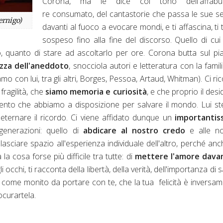
Corona, ma le dice col tono
dell'affabu
re
consumato
, del cantastorie che passa le sue s
ernigo)
davanti al fuoco a evocare mondi, e ti affascina, ti 
sospeso fino alla fine del discorso.
Quello di cui 
o, quanto di stare ad ascoltarlo per ore. Corona butta sul pia
ezza dell'aneddoto
, snocciola autori e letteratura con la famili
mo con lui, tra gli altri, Borges, Pessoa, Artaud, Whitman). Ci ri
fragilità, che
siamo memoria e curiosità
, e che proprio il desi
umento che abbiamo a disposizione per salvare il mondo. Lui s
 eternare il ricordo. Ci viene affidato dunque un
importantis
generazioni: quello di
abdicare al nostro credo
e alle no
lasciare spazio all'esperienza individuale dell'altro, perché anc
a cosa forse più difficile tra tutte: di
mettere l'amore davan
occhi, ti racconta della libertà, della verità, dell'importanza di 
o, come monito da portare con te, che la tua felicità è inversa
ocurartela.