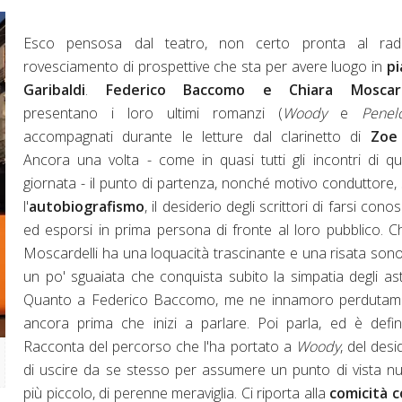
Esco pensosa dal teatro, non certo pronta al radi
rovesciamento di prospettive che sta per avere luogo in
pi
Garibaldi
.
Federico Baccomo e Chiara Moscard
presentano i loro ultimi romanzi (
Woody
e
Penel
accompagnati durante le letture dal clarinetto di
Zoe
Ancora una volta - come in quasi tutti gli incontri di q
giornata - il punto di partenza, nonché motivo conduttore,
l'
autobiografismo
, il desiderio degli scrittori di farsi cono
ed esporsi in prima persona di fronte al loro pubblico. C
Moscardelli ha una loquacità trascinante e una risata son
un po' sguaiata che conquista subito la simpatia degli ast
Quanto a Federico Baccomo, me ne innamoro perdutam
ancora prima che inizi a parlare. Poi parla, ed è defini
Racconta del percorso che l'ha portato a
Woody
, del desi
di uscire da se stesso per assumere un punto di vista n
più piccolo, di perenne meraviglia. Ci riporta alla
comicità 