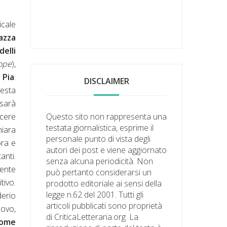
cale
azza
elli
ope
),
 Pia
.
DISCLAIMER
uesta
 sarà
Questo sito non rappresenta una
scere
testata giornalistica, esprime il
hiara
personale punto di vista degli
ora e
autori dei post e viene aggiornato
anti.
senza alcuna periodicità. Non
ente
può pertanto considerarsi un
tivo.
prodotto editoriale ai sensi della
legge n.62 del 2001. Tutti gli
derio
articoli pubblicati sono proprietà
uovo,
di CriticaLetteraria.org. La
come