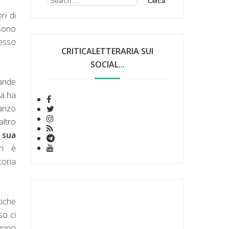
ri di
 sono
esso
CRITICALETTERARIA SUI
SOCIAL...
ande
ta ha
anzo
altro
 sua
on è
toria
tiche
so ci
lgono