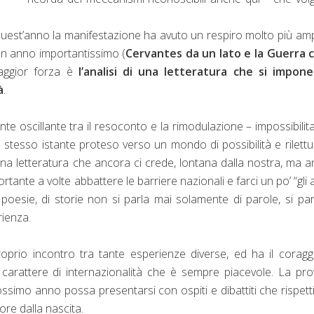
 quest’anno la manifestazione ha avuto un respiro molto più am
 un anno importantissimo (
Cervantes da un lato e la Guerra c
aggior forza è
l’analisi di una letteratura che si impone
à
.
nte oscillante tra il resoconto e la rimodulazione – impossibilit
lo stesso istante proteso verso un mondo di possibilità e rilettu
una letteratura che ancora ci crede, lontana dalla nostra, ma 
ante a volte abbattere le barriere nazionali e farci un po’ “gli a
 poesie, di storie non si parla mai solamente di parole, si par
erienza.
prio incontro tra tante esperienze diverse, ed ha il coragg
 carattere di internazionalità che è sempre piacevole. La pr
ssimo anno possa presentarsi con ospiti e dibattiti che rispetti
ore dalla nascita.