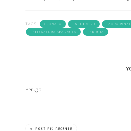
TAGS:
CRONACA
ENCUENTRO
LAURA RINAL
LETTERATURA SPAGNOLA
PERUGIA
Y
Perugia
POST PIÙ RECENTE