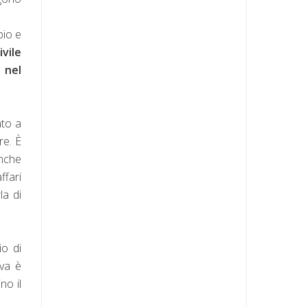
pio e
ivile
 nel
ato a
re. È
anche
ffari
la di
io di
ova è
no il