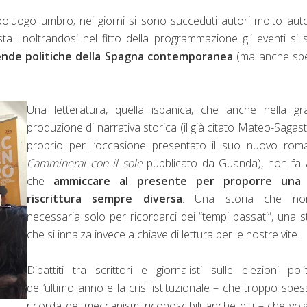
oluogo umbro; nei giorni si sono succeduti autori molto auto
a. Inoltrandosi nel fitto della programmazione gli eventi si
cende politiche della Spagna contemporanea
(ma anche sp
Una letteratura, quella ispanica, che anche nella gr
produzione di narrativa storica (il già citato Mateo-Sagas
proprio per l’occasione presentato il suo nuovo rom
Camminerai con il sole
pubblicato da Guanda), non fa 
che
ammiccare al presente per proporre una
riscrittura sempre diversa
. Una storia che n
necessaria solo per ricordarci dei “tempi passati”, una s
che si innalza invece a chiave di lettura per le nostre vite.
Dibattiti tra scrittori e giornalisti sulle elezioni poli
dell’ultimo anno e la crisi istituzionale – che troppo spes
ricorda dei meccanismi riconoscibili anche qui – che vo