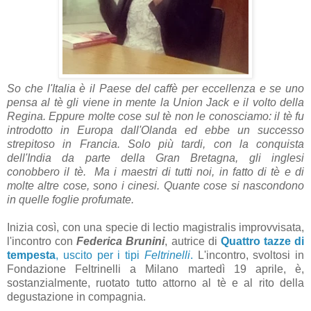
So che l'Italia è il Paese del caffè per eccellenza e se uno
pensa al tè gli viene in mente la Union Jack e il volto della
Regina. Eppure molte cose sul tè non le conosciamo: il tè fu
introdotto in Europa dall'Olanda ed ebbe un successo
strepitoso in Francia. Solo più tardi, con la conquista
dell'India da parte della Gran Bretagna, gli inglesi
conobbero il tè. Ma i maestri di tutti noi, in fatto di tè e di
molte altre cose, sono i cinesi. Quante cose si nascondono
in quelle foglie profumate.
Inizia così, con una specie di lectio magistralis improvvisata,
l'incontro con
Federica Brunini
, autrice di
Quattro tazze di
tempesta
, uscito per i tipi
Feltrinelli
.
L'incontro, svoltosi in
Fondazione Feltrinelli a Milano martedì 19 aprile, è,
sostanzialmente, ruotato tutto attorno al tè e al rito della
degustazione in compagnia.