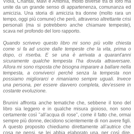
Viola, Chantal, Mavi e Antonia, molto diverse tra di loro ma
unite da un grande senso di appartenenza, comunanza ed
amicizia. Una storia di amicizia tra donne (molto rara un
tempo, oggi più comune) che però, attraverso altrettante crisi
personali (ma si potrebbero anche chiamare tempeste),
scava nel profondo del loro rapporto.
Quando scrivevo questo libro mi sono più volte chiesta
come si fa ad uscire dalle tempeste che la vita, prima o
dopo, ci riserba. E se una è arrivata a quarant'anni
sicuramente qualche tempesta l'ha dovuta attraversare.
Allora mi sono risposta che bisogna imparare a ballare nella
tempesta, a conviverci perché senza la tempesta non
possiamo migliorarci e rimaniamo sempre uguali. Invece
una persona, per essere davvero completa, dev'essere in
costante evoluzione.
Brunini affronta anche tematiche che, sebbene il tono del
libro sia leggero e in qualche misura gioioso, non sono
certamente così "all'acqua di rose", come il fatto che, ormai
sempre più donne, decidono scientemente di non avere figli.
A questo proposito chiediamo direttamente all'autrice che
cosa ne pensi, se lei abbia elaborato una, per così dire,