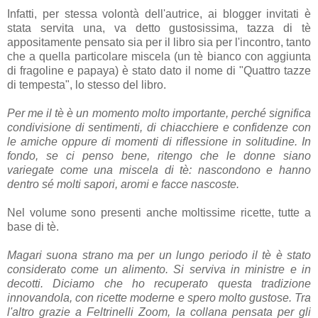
Infatti, per stessa volontà dell'autrice, ai blogger invitati è
stata servita una, va detto gustosissima, tazza di tè
appositamente pensato sia per il libro sia per l'incontro, tanto
che a quella particolare miscela (un tè bianco con aggiunta
di fragoline e papaya) è stato dato il nome di "Quattro tazze
di tempesta", lo stesso del libro.
Per me il tè è un momento molto importante, perché significa
condivisione di sentimenti, di chiacchiere e confidenze con
le amiche oppure di momenti di riflessione in solitudine. In
fondo, se ci penso bene, ritengo che le donne siano
variegate come una miscela di tè: nascondono e hanno
dentro sé molti sapori, aromi e facce nascoste.
Nel volume sono presenti anche moltissime ricette, tutte a
base di tè.
Magari suona strano ma per un lungo periodo il tè è stato
considerato come un alimento. Si serviva in ministre e in
decotti. Diciamo che ho recuperato questa tradizione
innovandola, con ricette moderne e spero molto gustose. Tra
l'altro grazie a Feltrinelli Zoom, la collana pensata per gli