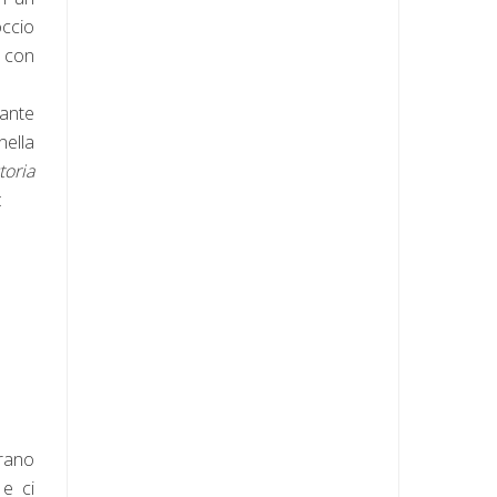
occio
e con
lante
nella
toria
:
trano
 e ci