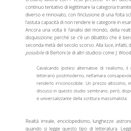
continuo tentativo di legittimare la categoria trami
diverso e rinnovato, con l’inclusione di una folta s
l’astuta capacità di non rendere le categorie in esa
Ancora una volta è l’analisi del mondo, della real
disquisizione; perché se c’è un dibattito che è ben
seconda metà del secolo scorso. Alla luce, infatti, di
possibile
di Bertoni (e di altri studiosi come J. Woo
Cavalcando ipotesi alternative di realismo, i
letterario postmoderno, nell’amara consapevole
renderlo irriconoscibile. Un prezzo altissimo, i
discussi in questo studio sembrano, però, dispo
e universalizzante della scrittura massimalista.
Realtà irreale, enciclopedismo, lunghezze astron
quando si legge questo tipo di letteratura. Leg