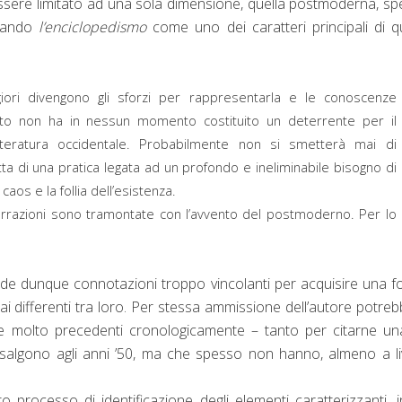
essere limitato ad una sola dimensione, quella postmoderna, s
inando
l’enciclopedismo
come uno dei caratteri principali di q
ori divengono gli sforzi per rappresentarla e le conoscenze
to non ha in nessun momento costituito un deterrente per il
 letteratura occidentale. Probabilmente non si smetterà mai di
ta di una pratica legata ad un profondo e ineliminabile bisogno di
 caos e la follia dell’esistenza.
arrazioni sono tramontate con l’avvento del postmoderno. Per lo
erde dunque connotazioni troppo vincolanti per acquisire una 
i differenti tra loro. Per stessa ammissione dell’autore potre
ere molto precedenti cronologicamente – tanto per citarne u
isalgono agli anni ’50, ma che spesso non hanno, almeno a li
to processo di identificazione degli elementi caratterizzanti, 