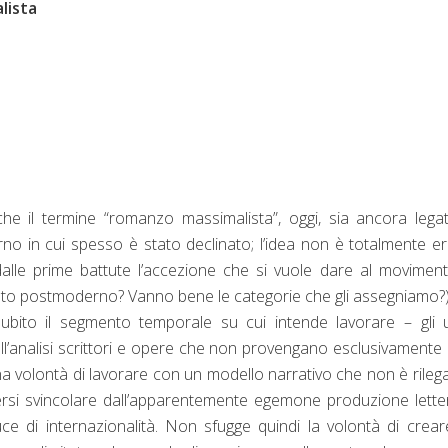
lista
he il termine “romanzo massimalista”, oggi, sia ancora lega
o in cui spesso è stato declinato; l’idea non è totalmente er
dalle prime battute l’accezione che si vuole dare al movimen
sto postmoderno? Vanno bene le categorie che gli assegniamo?)
subito il segmento temporale su cui intende lavorare – gli u
l’analisi scrittori e opere che non provengano esclusivamente 
 una volontà di lavorare con un modello narrativo che non è rileg
olersi svincolare dall’apparentemente egemone produzione lette
e di internazionalità. Non sfugge quindi la volontà di crea