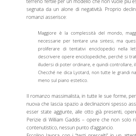
terreno fertile per un modello che non vuole più 
segnata da un alone di negatività. Proprio decl
romanzi asserisce:
Maggiore è la complessità del mondo, maggi
necessarie per tentare una sintesi, ma ques
proliferare di tentativi enciclopedici nella
descrivere opere enciclopediche, perché si trat
illudersi di poter ordinare, e quindi controllare, il
Checché ne dica Lyotard, non tutte le grandi n
meno sul piano estetico.
Il romanzo massimalista, in tutte le sue forme, p
nuova che lascia spazio a declinazioni spesso assa
esser state aggiunte, alle otto già presenti, op
Perizie di William Gaddis – opere che non solo r
contenutistico, nessun punto d’aggancio.
Ercolino lavora con i “testi prescelti” in un atten