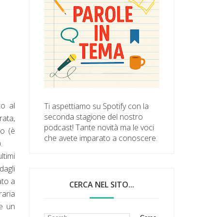
to al
Ti aspettiamo su Spotify con la
seconda stagione del nostro
rata,
podcast! Tante novità ma le voci
to (è
che avete imparato a conoscere.
.
ltimi
dagli
ato a
CERCA NEL SITO...
raria
re un