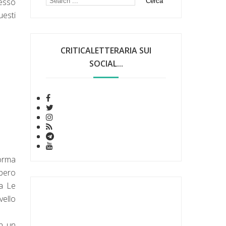
pesso
uesti
CRITICALETTERARIA SUI
SOCIAL...
forma
bbero
na Le
vello
in un