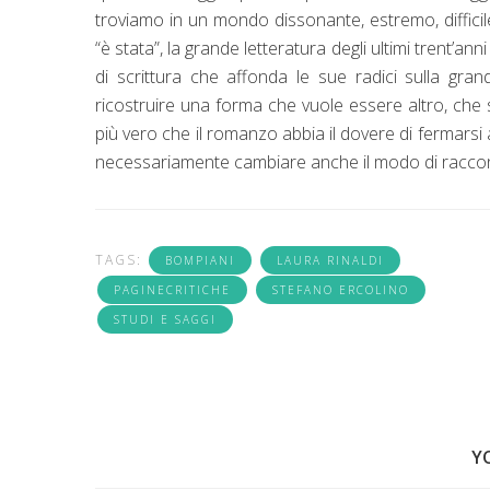
troviamo in un mondo dissonante, estremo, difficil
“è stata”, la grande letteratura degli ultimi trent’
di scrittura che affonda le sue radici sulla gra
ricostruire una forma che vuole essere altro, ch
più vero che il romanzo abbia il dovere di fermarsi
necessariamente cambiare anche il modo di raccon
TAGS:
BOMPIANI
LAURA RINALDI
PAGINECRITICHE
STEFANO ERCOLINO
STUDI E SAGGI
Y