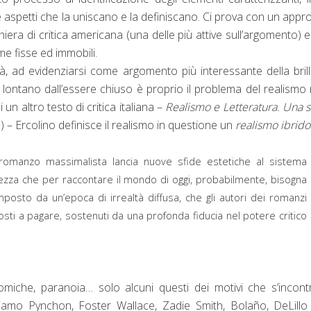
te aspetti che la uniscano e la definiscano. Ci prova con un appr
chiera di critica americana (una delle più attive sull’argomento) 
me fisse ed immobili.
tà, ad evidenziarsi come argomento più interessante della bril
 lontano dall’essere chiuso è proprio il problema del realismo 
 un altro testo di critica italiana –
Realismo e Letteratura. Una s
d) – Ercolino definisce il realismo in questione un
realismo ibrido
l romanzo massimalista lancia nuove sfide estetiche al sistema
zza che per raccontare il mondo di oggi, probabilmente, bisogna
mposto da un’epoca di irrealtà diffusa, che gli autori dei romanzi
sti a pagare, sostenuti da una profonda fiducia nel potere critico
omiche, paranoia… solo alcuni questi dei motivi che s’incon
giamo Pynchon, Foster Wallace, Zadie Smith, Bola
ño, DeLillo