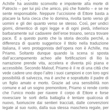
Achille ha assistito sconvolto e impotente alla morte di
Patroclo – per lui più che amico, più che fratello – e se ne
sente responsabile. Neppure l’uccisione di Ettore basta a
placare la furia cieca che lo domina, rivolta tanto verso gli
uomini e gli dei quanto verso se stesso. Così, per undici
giorni, dimentico di ogni legge e di ogni pietà, infierisce
barbaramente sul cadavere dell’eroe troiano, senza trovare
pace. È a questo punto che la storia decolla perché, a
differenza di quanto suggerisce il titolo nella traduzione
italiana, il vero protagonista dell’opera non è Achille, ma
Priamo. Soltanto dunque quando la scena si sposta
dall’accampamento acheo alle fortificazioni di Ilio la
narrazione prende vita, accelera e diventa più piana e
accessibile. Secondo Malouf, Priamo è il re di una città che
vede cadere uno dopo l’altro i suoi campioni e con loro ogni
possibilità di salvezza, ma è anche e soprattutto il padre di
un figlio amato e morto. Grazie ad una sensibilità non
comune e ad un sogno premonitore, Priamo si rende conto
che l’unico modo per riavere il corpo di Ettore e forse
rovesciare le sorti della battaglia è tentare qualcosa di
nuovo, fuoriuscire dai sentieri tracciati, dalle convenzioni
legate al suo ruolo, dalla sua stessa maschera regale, per