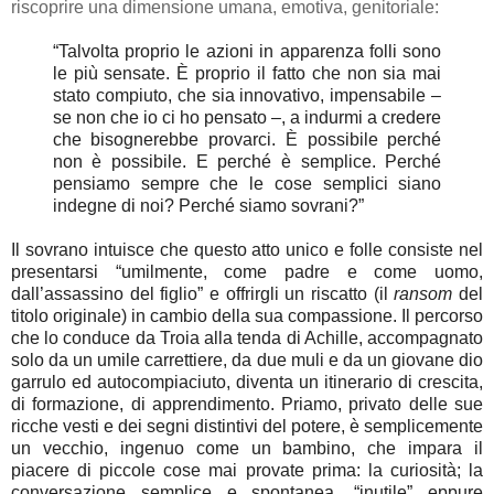
riscoprire una dimensione umana, emotiva, genitoriale:
“Talvolta proprio le azioni in apparenza folli sono
le più sensate. È proprio il fatto che non sia mai
stato compiuto, che sia innovativo, impensabile –
se non che io ci ho pensato –, a indurmi a credere
che bisognerebbe provarci. È possibile perché
non è possibile. E perché è semplice. Perché
pensiamo sempre che le cose semplici siano
indegne di noi? Perché siamo sovrani?”
Il sovrano intuisce che questo atto unico e folle consiste nel
presentarsi “umilmente, come padre e come uomo,
dall’assassino del figlio” e offrirgli un riscatto (il
ransom
del
titolo originale) in cambio della sua compassione. Il percorso
che lo conduce da Troia alla tenda di Achille, accompagnato
solo da un umile carrettiere, da due muli e da un giovane dio
garrulo ed autocompiaciuto, diventa un itinerario di crescita,
di formazione, di apprendimento. Priamo, privato delle sue
ricche vesti e dei segni distintivi del potere, è semplicemente
un vecchio, ingenuo come un bambino, che impara il
piacere di piccole cose mai provate prima: la curiosità; la
conversazione semplice e spontanea, “inutile” eppure