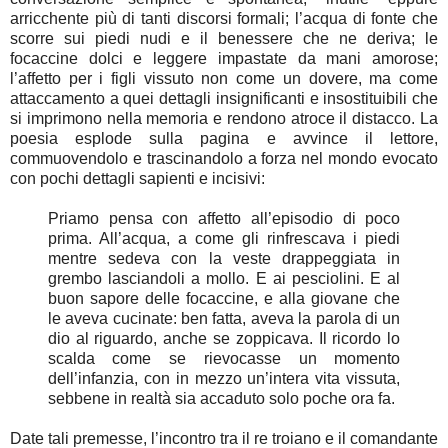
arricchente più di tanti discorsi formali; l’acqua di fonte che
scorre sui piedi nudi e il benessere che ne deriva; le
focaccine dolci e leggere impastate da mani amorose;
l’affetto per i figli vissuto non come un dovere, ma come
attaccamento a quei dettagli insignificanti e insostituibili che
si imprimono nella memoria e rendono atroce il distacco. La
poesia esplode sulla pagina e avvince il lettore,
commuovendolo e trascinandolo a forza nel mondo evocato
con pochi dettagli sapienti e incisivi:
Priamo pensa con affetto all’episodio di poco
prima. All’acqua, a come gli rinfrescava i piedi
mentre sedeva con la veste drappeggiata in
grembo lasciandoli a mollo. E ai pesciolini. E al
buon sapore delle focaccine, e alla giovane che
le aveva cucinate: ben fatta, aveva la parola di un
dio al riguardo, anche se zoppicava. Il ricordo lo
scalda come se rievocasse un momento
dell’infanzia, con in mezzo un’intera vita vissuta,
sebbene in realtà sia accaduto solo poche ora fa.
Date tali premesse, l’incontro tra il re troiano e il comandante