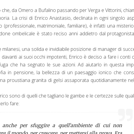
o che, da Omero a Bufalino passando per Verga e Vittorini, chia
emoria. La crisi di Enrico Anastasio, declinata in ogni singolo as
(professionale, matrimoniale, familiare), è infatti una misteri
i cordone ombelicale è stato reciso anni addietro dal protagonist
lanesi, una solida e invidiabile posizione di manager di suc
vanti ai suoi occhi impotenti, Enrico è deciso a fare i conti c
 fuga che ha segnato le sue azioni. Ad aiutarlo in questa im
sofia in pensione, la bellezza di un paesaggio ionico che con
e una proustiana granita di gelsi assaporata quotidianamente ne
nrico sono di quelli che tagliano le gambe e le certezze sulle quali
erlo fare:
a anche per sfuggire a quell'ambiente di cui non
re il mondo, per crescere, per mettersi alla prova. Era