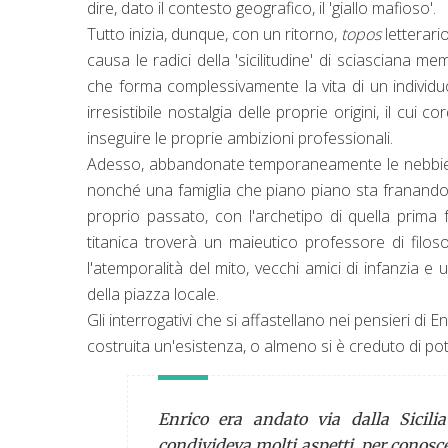
dire, dato il contesto geografico, il 'giallo mafioso'.
Tutto inizia, dunque, con un ritorno,
topos
letterari
causa le radici della 'sicilitudine' di sciasciana m
che forma complessivamente la vita di un individuo 
irresistibile nostalgia delle proprie origini, il cu
inseguire le proprie ambizioni professionali.
Adesso, abbandonate temporaneamente le nebbie mi
nonché una famiglia che piano piano sta franando da
proprio passato, con l'archetipo di quella prima
titanica troverà un maieutico professore di filo
l'atemporalità del mito, vecchi amici di infanzia 
della piazza locale.
Gli interrogativi che si affastellano nei pensieri di E
costruita un'esistenza, o almeno si è creduto di pot
Enrico era andato via dalla Sicili
condivideva molti aspetti, per conosce