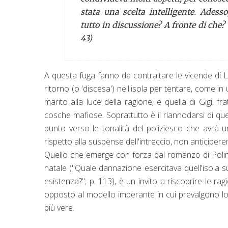
stata una scelta intelligente. Adess
tutto in discussione? A fronte di che
43)
A questa fuga fanno da contraltare le vicende di 
ritorno (o 'discesa') nell'isola per tentare, come i
marito alla luce della ragione; e quella di Gigi, f
cosche mafiose. Soprattutto è il riannodarsi di qu
punto verso le tonalità del poliziesco che avrà un
rispetto alla suspense dell'intreccio, non anticiper
Quello che emerge con forza dal romanzo di Polimen
natale ("Quale dannazione esercitava quell'isola su
esistenza?"; p. 113), è un invito a riscoprire le r
opposto al modello imperante in cui prevalgono l
più vere.