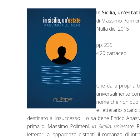
In Sicilia, un'estat
di Massimo Polimen
Nulla die, 2015
pp. 235
20 cartaceo
€
Che dalla propria t
universalmente condi
nome che non può n
e letterario scand
destinato all'insuccesso. Lo sa bene Enrico Anast
prima di Massimo Polimeni,
In Sicilia, un'estate
. 
letterari all'apparenza distanti: il romanzo di in