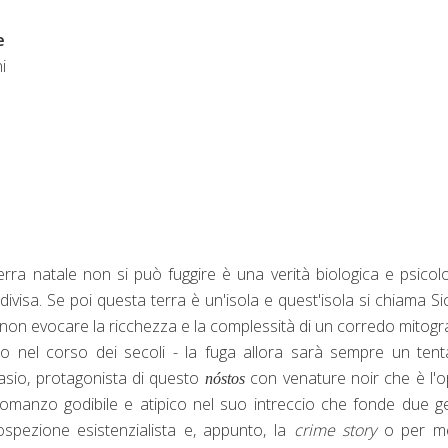
e
i
erra natale non si può fuggire è una verità biologica e psicol
visa. Se poi questa terra è un'isola e quest'isola si chiama Sici
on evocare la ricchezza e la complessità di un corredo mitogr
ito nel corso dei secoli - la fuga allora sarà sempre un tent
asio, protagonista di questo
con venature noir che è l'
nóstos
Romanzo godibile e atipico nel suo intreccio che fonde due g
trospezione esistenzialista e, appunto, la
crime story
o per me