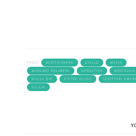
TAGS:
#CRITICANERA
GIALLO
MAFIA
MASSIMO POLIMENI
NARRATIVA
NOSTALGIA
NULLA DIE
PIETRO RUSSO
SCRITTORI EMER
SICILIA
Y