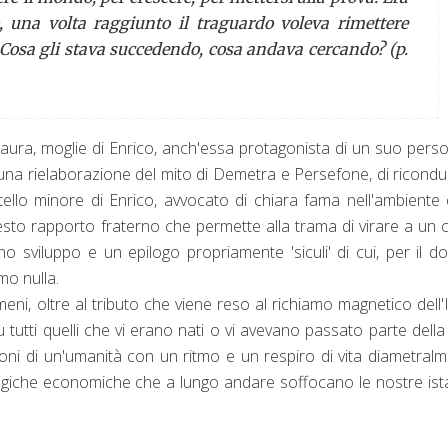
o, una volta raggiunto il traguardo voleva rimettere
? Cosa gli stava succedendo, cosa andava cercando? (p.
Laura, moglie di Enrico, anch'essa protagonista di un suo pers
n una rielaborazione del mito di Demetra e Persefone, di ricondur
ratello minore di Enrico, avvocato di chiara fama nell'ambiente 
esto rapporto fraterno che permette alla trama di virare a un 
o sviluppo e un epilogo propriamente 'siculi' di cui, per il d
emo nulla.
i, oltre al tributo che viene reso al richiamo magnetico dell'
 tutti quelli che vi erano nati o vi avevano passato parte della
agioni di un'umanità con un ritmo e un respiro di vita diametral
ogiche economiche che a lungo andare soffocano le nostre is