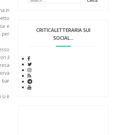
ma in
petto
osa e
CRITICALETTERARIA SUI
a per
SOCIAL...
cesso
on il
presa
serva
l bar
 si è