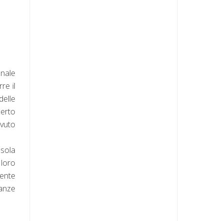
onale
re il
delle
certo
ovuto
Isola
 loro
mente
tanze