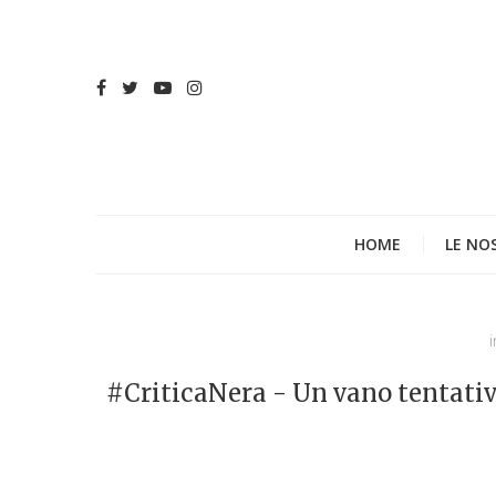
HOME
LE NO
i
#CriticaNera - Un vano tentativo