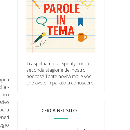
Ti aspettiamo su Spotify con la
seconda stagione del nostro
podcast! Tante novità ma le voci
ogica
che avete imparato a conoscere.
lia -
afico
ativo
opera
CERCA NEL SITO...
eneri
glio