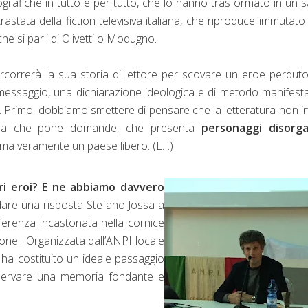
giografiche in tutto e per tutto, che lo hanno trasformato in un 
rastata della fiction televisiva italiana, che riproduce immutato
e si parli di Olivetti o Modugno.
percorrerà la sua storia di lettore per scovare un eroe perdut
uo messaggio, una dichiarazione ideologica e di metodo manifest
ia. Primo, dobbiamo smettere di pensare che la letteratura non i
eratura che pone domande, che presenta
personaggi disorgan
ma veramente un paese libero. (L.I.)
ri eroi? E ne abbiamo davvero
 dare una risposta Stefano Jossa a
erenza incastonata nella cornice
zione. Organizzata dall’ANPI locale
o ha costituito un ideale passaggio
eservare una memoria fondante e