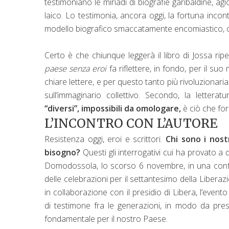
testimoniano le miriadi di biografie garibaldine, a
laico. Lo testimonia, ancora oggi, la fortuna incont
modello biografico smaccatamente encomiastico, ch
Certo è che chiunque leggerà il libro di Jossa ri
paese senza eroi
fa riflettere, in fondo, per il s
chiare lettere, e per questo tanto più rivoluzionar
sull’immaginario collettivo. Secondo, la lett
“diversi”, impossibili da omologare,
è ciò che for
L’INCONTRO CON L’AUTORE
Resistenza oggi, eroi e scrittori.
Chi sono i nost
bisogno?
Questi gli interrogativi cui ha provato a
Domodossola, lo scorso 6 novembre, in una conf
delle celebrazioni per il settantesimo della Libera
in collaborazione con il presidio di Libera, l’event
di testimone fra le generazioni, in modo da pr
fondamentale per il nostro Paese.