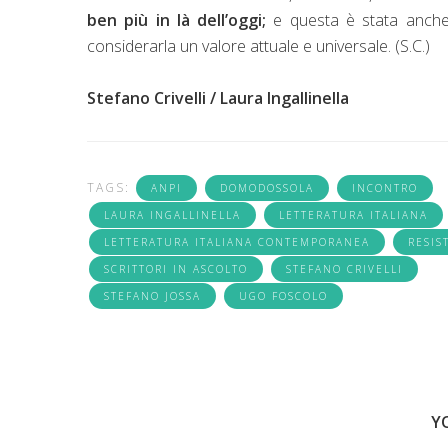
ben più in là dell’oggi;
e questa è stata anche 
considerarla un valore attuale e universale. (S.C.)
Stefano Crivelli / Laura Ingallinella
TAGS:
ANPI
DOMODOSSOLA
INCONTRO
LAURA INGALLINELLA
LETTERATURA ITALIANA
LETTERATURA ITALIANA CONTEMPORANEA
RESIS
SCRITTORI IN ASCOLTO
STEFANO CRIVELLI
STEFANO JOSSA
UGO FOSCOLO
Y