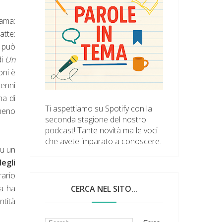
ama:
atte:
o può
di
Un
oni è
lenni
na di
Ti aspettiamo su Spotify con la
meno
seconda stagione del nostro
podcast! Tante novità ma le voci
che avete imparato a conoscere.
su un
degli
rario
ia ha
CERCA NEL SITO...
ntità