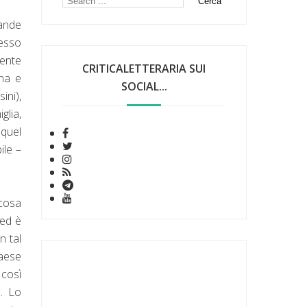
rande
tesso
mente
CRITICALETTERARIA SUI
rna e
SOCIAL...
ini),
glia,
 quel
ile –
 cosa
 ed è
n tal
paese
 così
e. Lo