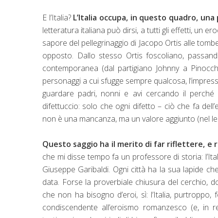
E l’Italia?
L’Italia occupa, in questo quadro, un
letteratura italiana può dirsi, a tutti gli effetti, un
sapore del pellegrinaggio di Jacopo Ortis alle tombe
opposto. Dallo stesso Ortis foscoliano, passando
contemporanea (dal partigiano Johnny a Pinocch
personaggi a cui sfugge sempre qualcosa, l’impression
guardare padri, nonni e avi cercando il perché 
difettuccio: solo che ogni difetto – ciò che fa del
non è una mancanza, ma un valore aggiunto (nel lessi
Questo saggio ha il merito di far riflettere, e 
che mi disse tempo fa un professore di storia: l’I
Giuseppe Garibaldi. Ogni città ha la sua lapide che
data. Forse la proverbiale chiusura del cerchio, do
che non ha bisogno d’eroi, sì: l’Italia, purtroppo
condiscendente all’eroismo romanzesco (e, in 