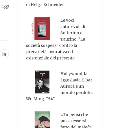
di Helga Schneider
 oggi
Le voci
autorevoli di
Solferino e
Taurino. “La
società sospesa” contro la
precarietà lavorativa ed
esistenziale del presente
Hollywood, la
Jugoslavia, il bar
Aurora e un
mondo perduto:
Wu Ming, "54"
«Tu pensi che
possa essersi
fatto del male?»