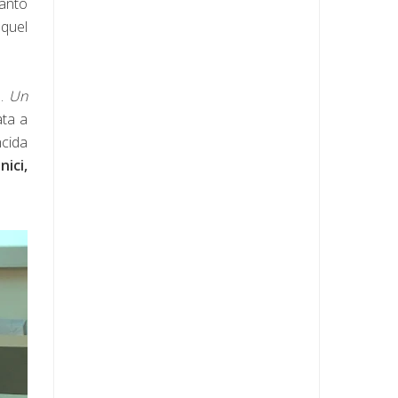
santo
 quel
o.
Un
ata a
ncida
ici,