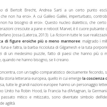
eo
di Bertolt Brecht, Andrea Sarti a un certo punto escl
 che non ha eroi». A cui Galileo Galilei, imperturbato, controb
 non ha bisogno di eroi». Questo nucleo dialettico, che cert
razioni cresciute a pane e reboot Marvel, è il cuore pulsante 
Stefano Jossa (Laterza, 2013). La
fiction
in tutte le sue realizzazi
ta di figure eroiche più o meno marmoree
: malgrado i mil
l’una e l’altra, la barba riccioluta di Gilgamesh e la tuta porpori
zi di un medesimo puzzle, fatto di paesi che hanno più o 
he, quando ne hanno bisogno, se li creano.
i concentra, con un taglio comparatistico decisamente fecondo, 
a storia letteraria europea, quello in cui emerge
la coscienza 
ssa, tutte le grandi nazioni europee hanno un personaggio lette
egno Unito ha Robin Hood, la Francia ha d’Artagnan, la German
 passato mitico e mitizzato, sono diventate simbolo dell’ide
e agilità.