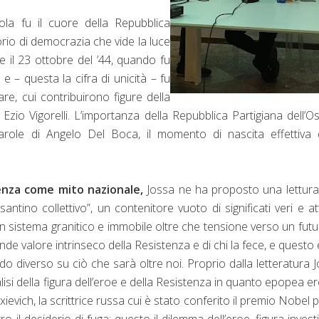
ola fu il cuore della Repubblica
orio di democrazia che vide la luce
 e il 23 ottobre del ’44, quando fu
 e – questa la cifra di unicità – fu
re, cui contribuirono figure della
Ezio Vigorelli. L’importanza della Repubblica Partigiana dell’O
arole di Angelo Del Boca, il momento di nascita effettiva 
tenza come mito nazionale,
Jossa ne ha proposto una lettur
antino collettivo”, un contenitore vuoto di significati veri e att
un sistema granitico e immobile oltre che tensione verso un futu
de valore intrinseco della Resistenza e di chi la fece, e questo 
do diverso su ciò che sarà oltre noi. Proprio dalla letteratura 
isi della figura dell’eroe e della Resistenza in quanto epopea er
ievich, la scrittrice russa cui è stato conferito il premio Nobel p
ro il desiderio di fuga: questo il dilemma dell’eroe, figura investi