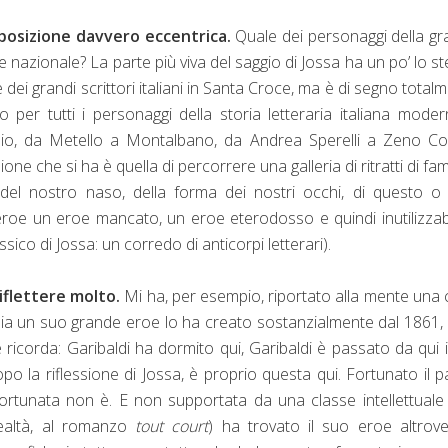
a posizione davvero eccentrica.
Quale dei personaggi della g
 eroe nazionale? La parte più viva del saggio di Jossa ha un po’ lo s
 dei grandi scrittori italiani in Santa Croce, ma è di segno total
 per tutti i personaggi della storia letteraria italiana mode
io, da Metello a Montalbano, da Andrea Sperelli a Zeno Cos
e che si ha è quella di percorrere una galleria di ritratti di fami
del nostro naso, della forma dei nostri occhi, di questo o
l’eroe un eroe mancato, un eroe eterodosso e quindi inutilizzab
co di Jossa: un corredo di anticorpi letterari).
riflettere molto.
Mi ha, per esempio, riportato alla mente una
talia un suo grande eroe lo ha creato sostanzialmente dal 1861,
 ricorda: Garibaldi ha dormito qui, Garibaldi è passato da qui i
po la riflessione di Jossa, è proprio questa qui. Fortunato il 
, fortunata non è. E non supportata da una classe intellettuale
realtà, al romanzo
tout court
) ha trovato il suo eroe altrov