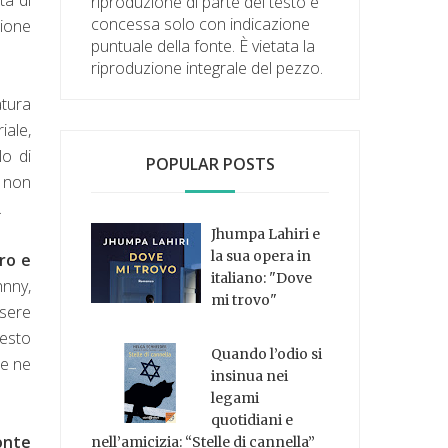
riproduzione di parte del testo è
concessa solo con indicazione
zione
puntuale della fonte. È vietata la
riproduzione integrale del pezzo.
atura
iale,
lo di
POPULAR POSTS
i non
.
Jhumpa Lahiri e
la sua opera in
ro e
italiano: "Dove
hnny,
mi trovo"
sere
testo
Quando l’odio si
he ne
insinua nei
legami
quotidiani e
onte
nell’amicizia: “Stelle di cannella”