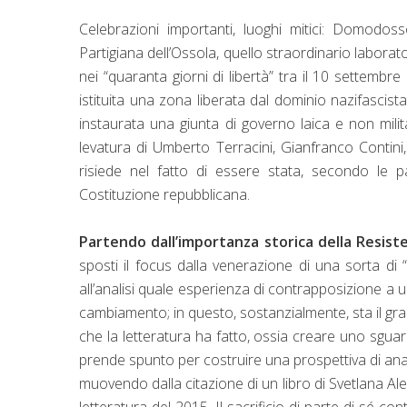
Celebrazioni importanti, luoghi mitici: Domodoss
Partigiana dell’Ossola, quello straordinario laborat
nei “quaranta giorni di libertà” tra il 10 settembre
istituita una zona liberata dal dominio nazifascista
instaurata una giunta di governo laica e non milita
levatura di Umberto Terracini, Gianfranco Contini, 
risiede nel fatto di essere stata, secondo le p
Costituzione repubblicana.
Partendo dall’importanza storica della Resis
sposti il focus dalla venerazione di una sorta di “s
all’analisi quale esperienza di contrapposizione a 
cambiamento; in questo, sostanzialmente, sta il gran
che la letteratura ha fatto, ossia creare uno sguar
prende spunto per costruire una prospettiva di anal
muovendo dalla citazione di un libro di Svetlana Alex
letteratura del 2015. Il sacrificio di parte di sé cont