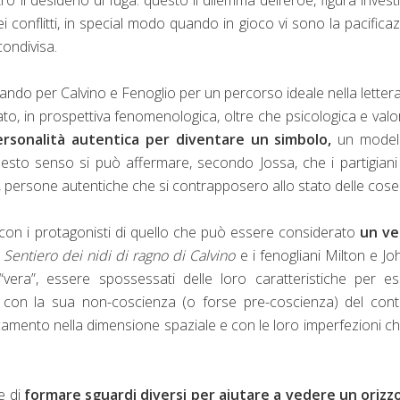
i conflitti, in special modo quando in gioco vi sono la pacifica
condivisa.
do per Calvino e Fenoglio per un percorso ideale nella letter
to, in prospettiva fenomenologica, oltre che psicologica e valor
personalità autentica per diventare un simbolo,
un model
questo senso si può affermare, secondo Jossa, che i partigian
i, persone autentiche che si contrapposero allo stato delle cose
 con i protagonisti di quello che può essere considerato
un ve
l
Sentiero dei nidi di ragno di Calvino
e i fenogliani Milton e Jo
era”, essere spossessati delle loro caratteristiche per es
in con la sua non-coscienza (o forse pre-coscienza) del con
dicamento nella dimensione spaziale e con le loro imperfezioni c
ne di
formare sguardi diversi per aiutare a vedere un orizz