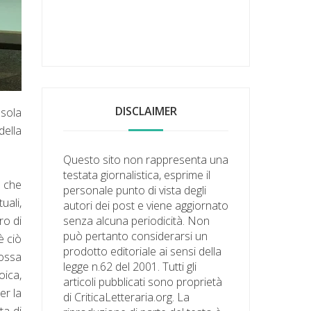
DISCLAIMER
ssola
della
Questo sito non rappresenta una
testata giornalistica, esprime il
a che
personale punto di vista degli
uali,
autori dei post e viene aggiornato
ro di
senza alcuna periodicità. Non
può pertanto considerarsi un
è ciò
prodotto editoriale ai sensi della
Jossa
legge n.62 del 2001. Tutti gli
oica,
articoli pubblicati sono proprietà
er la
di CriticaLetteraria.org. La
ta di