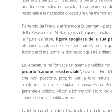
una funzione politica e sociale, di contenimento de
nazionale e la necessità di costruire una memoria 
Partendo da Freud e arrivando a Superman – passan
della Resistenza – Stefano Jossa ha quindi analizza
la figura dell’eroe,
figura spogliata della sua 
riferimento salvifico e deresponsabilizzante. In 
furono eroi ma uomini e donne con qualità e difett
La letteratura ne fornisce un esempio validissimo
proprio “canone resistenziale”,
ovvero il Pin de
che non possono, proprio per la loro natura “v
trasformati in eroi esemplari e passivizzanti, P
generale e politico, Milton e Johnny con il loro ra
impediscono la santificazione.
La letteratura ha in definitiva, tra le altre, la funzio