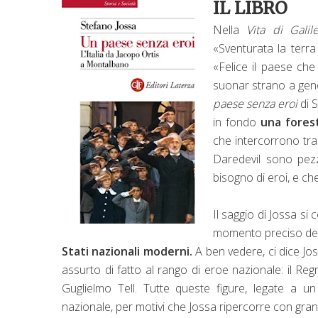
IL LIBRO
Nella
Vita di Galil
«Sventurata la terra
«Felice il paese che
suonar strano a gene
paese senza eroi
di 
in fondo
una fores
che intercorrono tra 
Daredevil sono pez
bisogno di eroi, e c
Il saggio di Jossa s
momento preciso dell
Stati nazionali moderni.
A ben vedere, ci dice Jo
assurto di fatto al rango di eroe nazionale: il R
Guglielmo Tell. Tutte queste figure, legate a un
nazionale, per motivi che Jossa ripercorre con grand