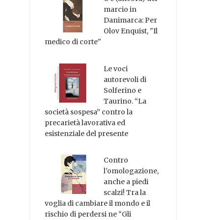
marcio in
Danimarca: Per
Olov Enquist, "Il
medico di corte"
Le voci
autorevoli di
Solferino e
Taurino. “La
società sospesa” contro la
precarietà lavorativa ed
esistenziale del presente
Contro
l’omologazione,
anche a piedi
scalzi! Tra la
voglia di cambiare il mondo e il
rischio di perdersi ne “Gli