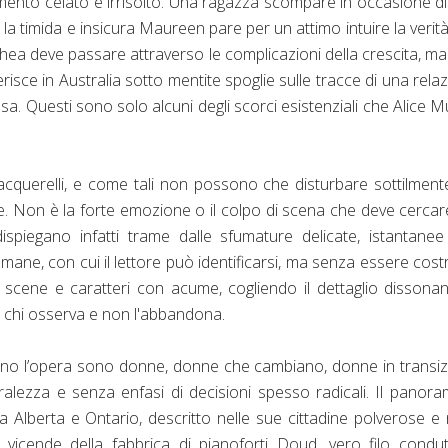
imento celato e irrisolto. Una ragazza scompare in occasione d
 la timida e insicura Maureen pare per un attimo intuire la verit
e Rhea deve passare attraverso le complicazioni della crescita, m
risce in Australia sotto mentite spoglie sulle tracce di una rela
ssa. Questi sono solo alcuni degli scorci esistenziali che Alice 
cquerelli, e come tali non possono che disturbare sottilment
tose. Non è la forte emozione o il colpo di scena che deve cercar
 dispiegano infatti trame dalle sfumature delicate, istantane
mane, con cui il lettore può identificarsi, ma senza essere cost
a scene e caratteri con acume, cogliendo il dettaglio dissonant
i chi osserva e non l'abbandona.
ono l’opera sono donne, donne che cambiano, donne in transi
ralezza e senza enfasi di decisioni spesso radicali. Il panor
 Alberta e Ontario, descritto nelle sue cittadine polverose e 
 vicende della fabbrica di pianoforti Doud, vero filo condu