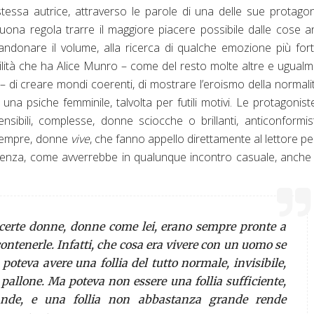
 stessa autrice, attraverso le parole di una delle sue protagon
ona regola trarre il maggiore piacere possibile dalle cose 
andonare il volume, alla ricerca di qualche emozione più fort
ilità che ha Alice Munro – come del resto molte altre e ugual
 di creare mondi coerenti, di mostrare l’eroismo della normalit
na psiche femminile, talvolta per futili motivi. Le protagonist
sibili, complesse, donne sciocche o brillanti, anticonformi
 sempre, donne
vive
, che fanno appello direttamente al lettore p
oscenza, come avverrebbe in qualunque incontro casuale, anche 
certe donne, donne come lei, erano sempre pronte a
contenerle. Infatti, che cosa era vivere con un uomo se
poteva avere una follia del tutto normale, invisibile,
pallone. Ma poteva non essere una follia sufficiente,
ande, e una follia non abbastanza grande rende