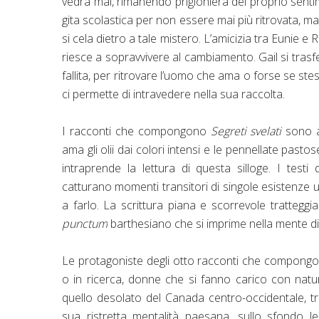
vedrà mai, rimanendo prigioniera del proprio sent
gita scolastica per non essere mai più ritrovata, ma
si cela dietro a tale mistero. L’amicizia tra Eunie 
riesce a sopravvivere al cambiamento. Gail si trasfe
fallita, per ritrovare l’uomo che ama o forse se ste
ci permette di intravedere nella sua raccolta.
I racconti che compongono
Segreti svelati
sono a
ama gli olii dai colori intensi e le pennellate pas
intraprende la lettura di questa silloge. I testi
catturano momenti transitori di singole esistenze u
a farlo. La scrittura piana e scorrevole tratteggi
punctum
barthesiano che si imprime nella mente d
Le protagoniste degli otto racconti che compong
o in ricerca, donne che si fanno carico con natu
quello desolato del Canada centro-occidentale, tra
sua ristretta mentalità paesana, sullo sfondo le