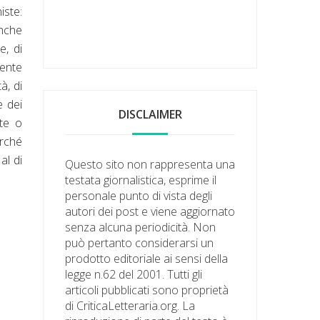
iste:
anche
e, di
mente
à, di
e dei
DISCLAIMER
ste o
erché
al di
Questo sito non rappresenta una
testata giornalistica, esprime il
personale punto di vista degli
autori dei post e viene aggiornato
senza alcuna periodicità. Non
può pertanto considerarsi un
prodotto editoriale ai sensi della
legge n.62 del 2001. Tutti gli
articoli pubblicati sono proprietà
di CriticaLetteraria.org. La