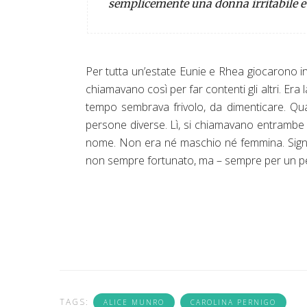
semplicemente una donna irritabile e
Per tutta un’estate Eunie e Rhea giocarono in
chiamavano così per far contenti gli altri. Era l
tempo sembrava frivolo, da dimenticare. Qua
persone diverse. Lì, si chiamavano entrambe
nome. Non era né maschio né femmina. Signif
non sempre fortunato, ma – sempre per un pelo
TAGS:
ALICE MUNRO
CAROLINA PERNIGO