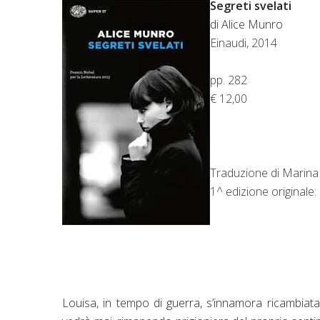
Segreti svelati
di Alice Munro
Einaudi, 2014
pp. 282
€ 12,00
Traduzione di Marina
1^ edizione originale:
Louisa, in tempo di guerra, s’innamora ricambia