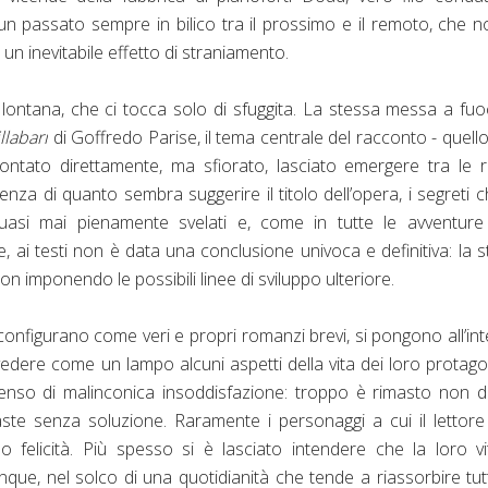
 un passato sempre in bilico tra il prossimo e il remoto, che n
un inevitabile effetto di straniamento.
 lontana, che ci tocca solo di sfuggita. La stessa messa a fu
llabari
di Goffredo Parise, il tema centrale del racconto - quell
ontato direttamente, ma sfiorato, lasciato emergere tra le r
enza di quanto sembra suggerire il titolo dell’opera, i segreti c
uasi mai pienamente svelati e, come in tutte le avventure
re, ai testi non è data una conclusione univoca e definitiva: la s
n imponendo le possibili linee di sviluppo ulteriore.
configurano come veri e propri romanzi brevi, si pongono all’in
dere come un lampo alcuni aspetti della vita dei loro protagon
senso di malinconica insoddisfazione: troppo è rimasto non d
te senza soluzione. Raramente i personaggi a cui il lettore
 o felicità. Più spesso si è lasciato intendere che la loro v
que, nel solco di una quotidianità che tende a riassorbire tut