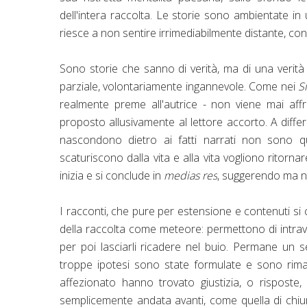
dell'intera raccolta. Le storie sono ambientate in
riesce a non sentire irrimediabilmente distante, con 
Sono storie che sanno di verità, ma di una verità
parziale, volontariamente ingannevole. Come nei
Si
realmente preme all'autrice - non viene mai affr
proposto allusivamente al lettore accorto. A differ
nascondono dietro ai fatti narrati non sono q
scaturiscono dalla vita e alla vita vogliono ritorna
inizia e si conclude in
medias res
, suggerendo ma no
I racconti, che pure per estensione e contenuti si 
della raccolta come meteore: permettono di intrave
per poi lasciarli ricadere nel buio. Permane un 
troppe ipotesi sono state formulate e sono rimas
affezionato hanno trovato giustizia, o risposte,
semplicemente andata avanti, come quella di chiun