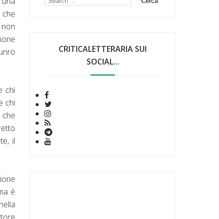
i una
à che
a non
zione
CRITICALETTERARIA SUI
Munro
SOCIAL...
e chi
e chi
e che
retto
e, il
zione
ama è
nella
ttore