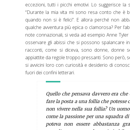
eccezioni, tutti i picchi emotivi. Lo suggerisce la
“Durante la mia vita mi sono resa conto che è bu
quando non si è felici”. E allora perché non abb
qualche avventura più epica o clamorosa? Per l’ab
note connazionali, si veda ad esempio Anne Tyler –
osservare gli abissi che si possono spalancare in u
racconti, come si diceva, sono donne, donne sen
appiattite da regole troppo pressanti. Sono però,
si avvicini loro con curiosità e desiderio di con
fuori dei confini letterari.
Quello che pensava davvero era che 
fare la posta a una follia che potesse 
non vivere nella sua follia? Un uomo 
come la passione per una squadra di 
poteva non essere abbastanza gr