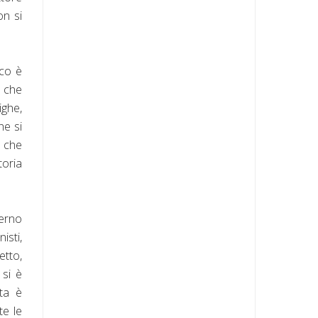
on si
oco è
o che
ighe,
he si
 che
toria
terno
isti,
etto,
 si è
ita è
te le