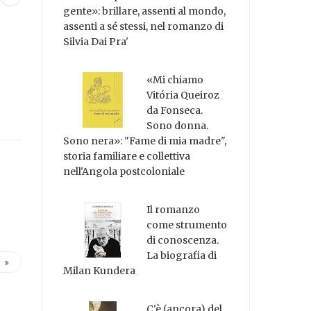
gente»: brillare, assenti al mondo,
assenti a sé stessi, nel romanzo di
Silvia Dai Pra'
«Mi chiamo
Vitória Queiroz
da Fonseca.
Sono donna.
Sono nera»: "Fame di mia madre",
storia familiare e collettiva
nell'Angola postcoloniale
Il romanzo
come strumento
di conoscenza.
La biografia di
Milan Kundera
C'è (ancora) del