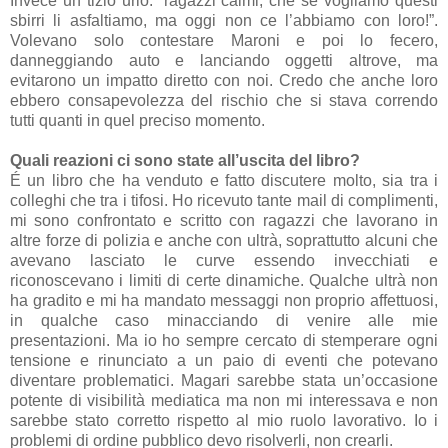
Invece un tizio urlò:
“ragazzi calmi, che se vogliamo questi
sbirri li asfaltiamo, ma oggi non ce l’abbiamo con loro!”
.
Volevano solo contestare Maroni e poi lo fecero,
danneggiando auto e lanciando oggetti altrove, ma
evitarono un impatto diretto con noi. Credo che anche loro
ebbero consapevolezza del rischio che si stava correndo
tutti quanti in quel preciso momento.
Quali
reazioni
ci sono state all’uscita del libro?
É un libro che ha venduto e fatto discutere molto, sia tra i
colleghi che tra i tifosi. Ho ricevuto tante mail di complimenti,
mi sono confrontato e scritto con ragazzi che lavorano in
altre forze di polizia e anche con ultrà, soprattutto alcuni che
avevano lasciato le curve essendo invecchiati e
riconoscevano i limiti di certe dinamiche.
Qualche ultrà non
ha gradito e mi ha mandato messaggi non proprio affettuosi
,
in qualche caso minacciando di venire alle mie
presentazioni. Ma io ho sempre cercato di stemperare ogni
tensione e rinunciato a un paio di eventi che potevano
diventare problematici. Magari sarebbe stata un’occasione
potente di visibilità mediatica ma non mi interessava e non
sarebbe stato corretto rispetto al mio ruolo lavorativo. Io i
problemi di ordine pubblico devo risolverli, non crearli.