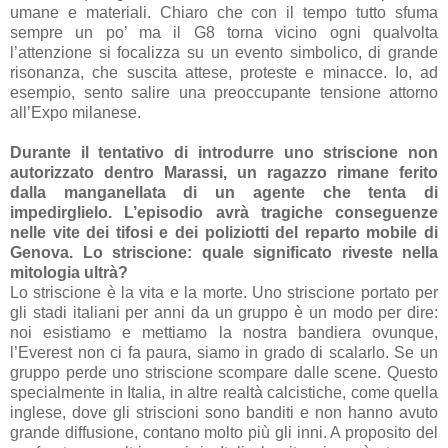
umane e materiali. Chiaro che con il tempo tutto sfuma
sempre un po’ ma il G8 torna vicino ogni qualvolta
l’attenzione si focalizza su un evento simbolico, di grande
risonanza, che suscita attese, proteste e minacce. Io, ad
esempio, sento salire una preoccupante tensione attorno
all’Expo milanese.
Durante il tentativo di introdurre uno striscione non
autorizzato dentro Marassi, un ragazzo rimane ferito
dalla manganellata di un agente che tenta di
impedirglielo. L’episodio avrà tragiche conseguenze
nelle vite dei tifosi e dei poliziotti del reparto mobile di
Genova.
Lo striscione
: quale significato riveste nella
mitologia ultrà?
Lo striscione è la vita e la morte. Uno striscione portato per
gli stadi italiani per anni da un gruppo è un modo per dire:
noi esistiamo e mettiamo la nostra bandiera ovunque,
l’Everest non ci fa paura, siamo in grado di scalarlo.
Se un
gruppo perde uno striscione scompare dalle scene
. Questo
specialmente in Italia, in altre realtà calcistiche, come quella
inglese, dove gli striscioni sono banditi e non hanno avuto
grande diffusione, contano molto più gli inni. A proposito del