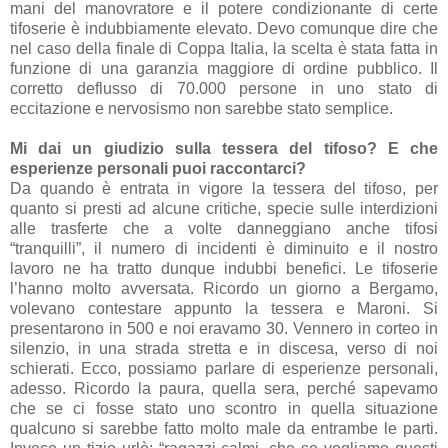
mani del manovratore
e il potere condizionante di certe
tifoserie è indubbiamente elevato. Devo comunque dire che
nel caso della finale di Coppa Italia, la scelta è stata fatta in
funzione di una garanzia maggiore di ordine pubblico. Il
corretto deflusso di 70.000 persone in uno stato di
eccitazione e nervosismo non sarebbe stato semplice.
Mi dai un giudizio sulla
tessera del tifoso
? E che
esperienze personali puoi raccontarci?
Da quando è entrata in vigore la tessera del tifoso, per
quanto si presti ad alcune critiche, specie sulle interdizioni
alle trasferte che a volte danneggiano anche tifosi
“tranquilli”,
il numero di incidenti è diminuito
e il nostro
lavoro ne ha tratto dunque indubbi benefici.
Le tifoserie
l’hanno molto avversata. Ricordo un giorno a Bergamo,
volevano contestare appunto la tessera e Maroni. Si
presentarono in 500 e noi eravamo 30. Vennero in corteo in
silenzio, in una strada stretta e in discesa, verso di noi
schierati. Ecco, possiamo parlare di esperienze personali,
adesso. Ricordo la paura, quella sera, perché sapevamo
che se ci fosse stato uno scontro in quella situazione
qualcuno si sarebbe fatto molto male da entrambe le parti.