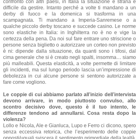
confronto con altri paesi, in Italia la situazione è strana e
difficile da gestire. Intanto perché a volte ti mandano a un
derby di fuoco e la domenica si trasforma in una
scampagnata. Ti mandano a Imperia-Sanremese o a
qualche piccolo derby toscano e succede casino. Le norme
sono elastiche in Italia: in Inghilterra no è no e vige la
certezza della pena. Da noi sul fare entrare uno striscione o
persone senza biglietto o autorizzare un corteo non previsto
è ni: dipende dalla situazione, da quanti sono i tifosi, dal
cima generale che si è creato negli spalti, insomma… siamo
più malleabili. Questa elasticità, a volte permette di limitare
gli incidenti, ma sul lungo periodo lascia un’impressione di
debolezza in cui alcune persone si sentono autorizzate a
fare come vogliono.
Le coppie di cui abbiamo parlato all’inizio dell’intervista
devono arrivare, in modo piuttosto convulso, allo
scontro decisivo dove, questo è il tuo intento, le
differenze tendono ad annullarsi.
Cosa resta dopo la
violenza
?
Lollo e Nicola, Ale e Gianluca, Lupo e Ferro ci dicono, spero
senza eccessiva retorica, che l’esperimento delle coppie
opposti/uguali sviscera il sentimento primordiale della lealtà,