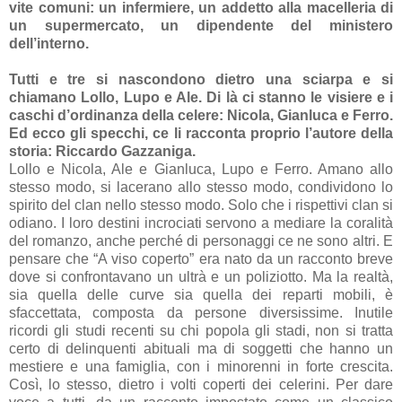
vite comuni: un infermiere, un addetto alla macelleria di
un supermercato, un dipendente del ministero
dell’interno.
Tutti e tre si nascondono dietro una sciarpa e si
chiamano Lollo, Lupo e Ale. Di là ci stanno le visiere e i
caschi d’ordinanza della celere: Nicola, Gianluca e Ferro.
Ed ecco gli specchi, ce li racconta proprio l’autore della
storia: Riccardo Gazzaniga.
Lollo e Nicola, Ale e Gianluca, Lupo e Ferro
. Amano allo
stesso modo, si lacerano allo stesso modo, condividono lo
spirito del clan nello stesso modo. Solo che i rispettivi clan si
odiano. I loro destini incrociati servono a mediare la coralità
del romanzo, anche perché di personaggi ce ne sono altri. E
pensare che “A viso coperto” era nato da un racconto breve
dove si confrontavano un ultrà e un poliziotto. Ma la realtà,
sia quella delle curve sia quella dei reparti mobili, è
sfaccettata, composta da persone diversissime. Inutile
ricordi gli studi recenti su chi popola gli stadi, non si tratta
certo di delinquenti abituali ma di soggetti che hanno un
mestiere e una famiglia, con i minorenni in forte crescita.
Così, lo stesso, dietro i volti coperti dei celerini. Per dare