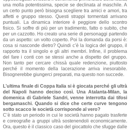
una molla potentissima, specie se declinata al maschile.
A
un certo punto però bisogna scegliere tra amici e amori, tra
affetti e gruppo stesso
. Questi strappi tormentati arrivano
puntuali. La dinamica interiore è peggiore dello scontro
fisico. Si soffre di più per un tradimento, fatto o subito, che
per un cazzotto. Ho creato una serie di personaggi partendo
da un aspetto: un volto coperto. Poi la domanda da porsi è:
cosa si nasconde dietro? Quindi c’è la logica del gruppo, il
rapporto tra il singolo e gli altri membri. Infine, il problema
del fare i conti con se stessi anche a dispetto del gruppo.
Non tanto per cercare chissà quale redenzione, piuttosto
perché il momento della lacerazione arriva inesorabile.
Bisognerebbe giungerci preparati, ma questo non succede.
L’ultima finale di Coppa Italia si è giocata perché gli ultrà
del Napoli hanno deciso così. Una Atalanta-Milan, la
domenica di Gabriele Sandri, venne interrotta dai tifosi
bergamaschi. Quando si dice che
certe curve tengono
sotto scacco le società
corrisponde al vero?
C’è stato un periodo in cui le società hanno pagato trasferte
e coreografie a gruppi ultrà sostenendoli economicamente.
Ora, questo è il classico caso del
giocattolo che sfugge dalle