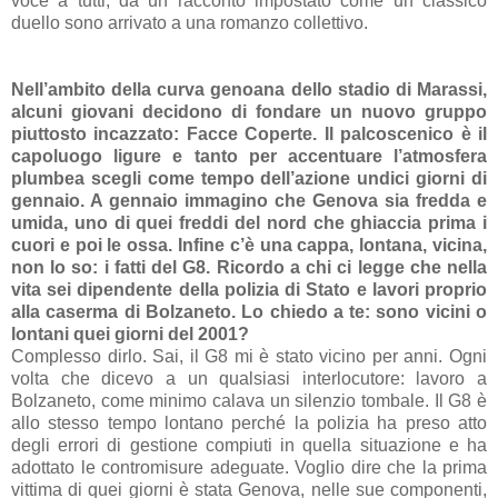
voce a tutti, da un racconto impostato come un classico
duello sono arrivato a una romanzo collettivo.
Nell’ambito della curva genoana dello stadio di Marassi,
alcuni giovani decidono di fondare un nuovo gruppo
piuttosto incazzato: Facce Coperte. Il palcoscenico è il
capoluogo ligure e tanto per accentuare l’atmosfera
plumbea scegli come tempo dell’azione undici giorni di
gennaio. A gennaio immagino che Genova sia fredda e
umida, uno di quei freddi del nord che ghiaccia prima i
cuori e poi le ossa. Infine c’è
una cappa, lontana, vicina,
non lo so: i fatti del G8
. Ricordo a chi ci legge che nella
vita sei dipendente della polizia di Stato e lavori proprio
alla caserma di Bolzaneto. Lo chiedo a te: sono vicini o
lontani quei giorni del 2001?
Complesso dirlo. Sai, il G8 mi è stato vicino per anni. Ogni
volta che dicevo a un qualsiasi interlocutore: lavoro a
Bolzaneto, come minimo calava un silenzio tombale. Il G8 è
allo stesso tempo lontano perché la polizia ha preso atto
degli errori di gestione compiuti in quella situazione e ha
adottato le contromisure adeguate.
Voglio dire che la prima
vittima di quei giorni è stata Genova
, nelle sue componenti,