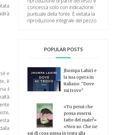
riproduzione di parte del testo è
itata
concessa solo con indicazione
adirà
puntuale della fonte. È vietata la
riproduzione integrale del pezzo.
POPULAR POSTS
Jhumpa Lahiri e
 sé e
la sua opera in
te, è
italiano: "Dove
na il
mi trovo"
ealtà
ente
«Tu pensi che
iste,
possa essersi
uesta
fatto del male?»
«Non so. Che ne
dalla
sai di cosa passa in testa alla