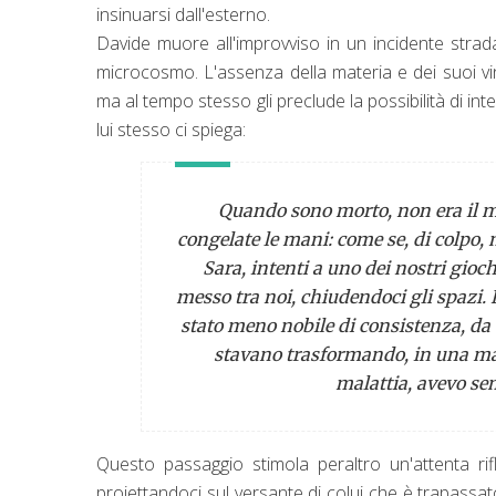
insinuarsi dall'esterno.
Davide muore all'improvviso in un incidente strad
microcosmo. L'assenza della materia e dei suoi v
ma al tempo stesso gli preclude la possibilità di in
lui stesso ci spiega:
Quando sono morto, non era il mom
congelate le mani: come se, di colpo, m
Sara, intenti a uno dei nostri gioc
messo tra noi, chiudendoci gli spazi. 
stato meno nobile di consistenza, da o
stavano trasformando, in una man
malattia, avevo sem
Questo passaggio stimola peraltro un'attenta rif
proiettandoci sul versante di colui che è trapassato