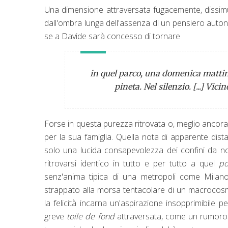
Una dimensione attraversata fugacemente, dissim
dall'ombra lunga dell'assenza di un pensiero auto
se a Davide sarà concesso di tornare
in quel parco, una domenica mattina 
pineta. Nel silenzio. [...] Vi
Forse in questa purezza ritrovata o, meglio ancora, 
per la sua famiglia. Quella nota di apparente dist
solo una lucida consapevolezza dei confini da no
ritrovarsi identico in tutto e per tutto a quel
p
senz'anima tipica di una metropoli come Milano
strappato alla morsa tentacolare di un macrocos
la felicità incarna un'aspirazione insopprimibile 
greve
toile de fond
attraversata, come un rumoroso