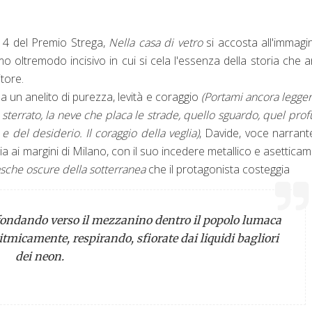
014 del Premio Strega,
Nella casa di vetro
si accosta all'immagi
smo oltremodo incisivo in cui si cela l'essenza della storia che 
tore.
 un anelito di purezza, levità e coraggio
(Portami ancora legge
no sterrato, la neve che placa le strade, quello sguardo, quel pro
 e del desiderio. Il coraggio della veglia)
, Davide, voce narrant
ia ai margini di Milano, con il suo incedere metallico e asettica
sche oscure della sotterranea
che il protagonista costeggia
affondando verso il mezzanino dentro il popolo lumaca
 ritmicamente, respirando, sfiorate dai liquidi bagliori
dei neon.