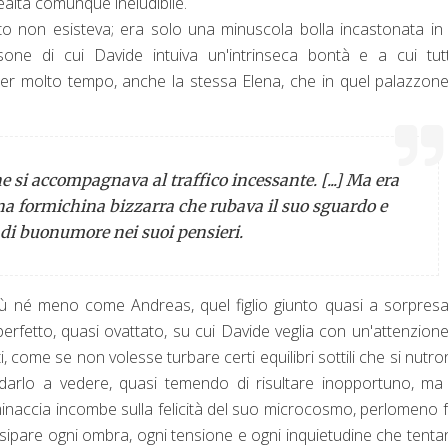
ealtà comunque ineludibile.
tto non esisteva; era solo una minuscola bolla incastonata in
e di cui Davide intuiva un'intrinseca bontà e a cui tutt
 Per molto tempo, anche la stessa Elena, che in quel palazzon
 si accompagnava al traffico incessante. [...] Ma era
a formichina bizzarra che rubava il
suo
sguardo e
 di buonumore nei
suoi
pensieri.
ù né meno come Andreas, quel figlio giunto quasi a sorpres
erfetto, quasi ovattato, su cui Davide veglia con un'attenzion
 come se non volesse turbare certi equilibri sottili che si nutro
 darlo a vedere, quasi temendo di risultare inopportuno, m
minaccia incombe sulla felicità del suo microcosmo, perlomeno f
issipare ogni ombra, ogni tensione e ogni inquietudine che tenta