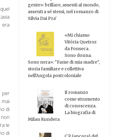
gente»: brillare, assenti al mondo,
 quel
assenti a sé stessi, nel romanzo di
avia
Silvia Dai Pra'
e era
«Mi chiamo
Vitória Queiroz
da Fonseca.
Sono donna.
Sono nera»: "Fame di mia madre",
storia familiare e collettiva
nell'Angola postcoloniale
Il romanzo
a per
come strumento
e mai
di conoscenza.
no di
La biografia di
a non
Milan Kundera
ra le
no di
C'è (ancora) del