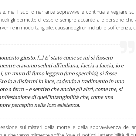
ale, ma il suo io narrante sopravvive e continua a vegliare su
incoli gli permette di essere sempre accanto alle persone che
tervenire in modo tangibile, causandogli un'indicibile sofferenza,
ento giusto. [...] E' stato come se mi si fossero
entre eravamo seduti all'indiana, faccia a faccia, io e
hi, un muro di fumo leggero (uno specchio), si fosse
Ero io a disfarmi in luce, cadendo a tradimento in uno
ro a ferro - e sentivo che anche gli altri, come me, si
ifestazione di quell'intangibilità che, come una
pre percepito nella loro esistenza.
lessione sui misteri della morte e della sopravvivenza dell'a
 e che verosimilmente soffre (ove si ipotizzi l'attendibilità di q