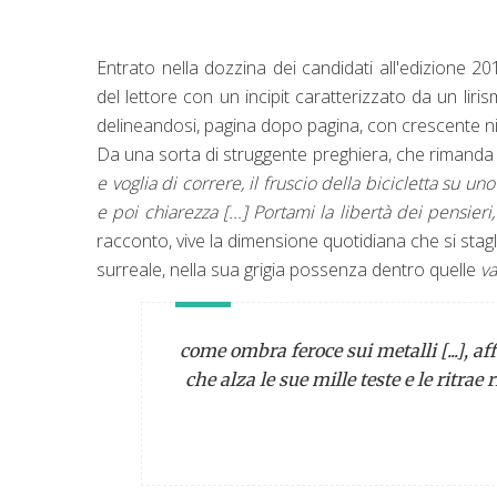
Entrato nella dozzina dei candidati all'edizione 2
del lettore con un incipit caratterizzato da un liri
delineandosi, pagina dopo pagina, con crescente ni
Da una sorta di struggente preghiera, che rimanda a
e voglia di correre, il fruscio della bicicletta su u
e poi chiarezza [...] Portami la libertà dei pensieri,
racconto, vive la dimensione quotidiana che si stagl
surreale, nella sua grigia possenza dentro quelle
va
come ombra feroce sui metalli [...], 
che alza le sue mille teste e le ritrae