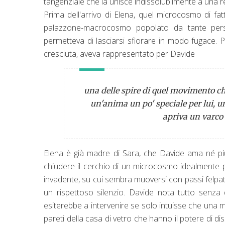
tangenziale che la unisce indissolubilmente a una r
Prima dell'arrivo di Elena, quel microcosmo di fa
palazzone-macrocosmo popolato da tante person
permetteva di lasciarsi sfiorare in modo fugace.
cresciuta, aveva rappresentato per Davide
una delle spire di quel movimento che
un'anima un po' speciale
per lui,
un
apriva un varco
Elena è già madre di Sara, che Davide ama né pi
chiudere il cerchio di un microcosmo idealmente p
invadente, su cui sembra muoversi con passi felpati,
un rispettoso silenzio. Davide nota tutto senza
esiterebbe a intervenire se solo intuisse che una 
pareti della casa di vetro che hanno il potere di d