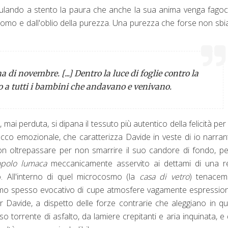
ulando a stento la paura che anche la sua anima venga fagoc
nomo e dall'oblio della purezza. Una purezza che forse non sbi
di novembre. [...] Dentro la luce di foglie contro la
cino a tutti i bambini che andavano e venivano.
mai perduta, si dipana il tessuto più autentico della felicità per
acco emozionale, che caratterizza Davide in veste di io narran
n oltrepassare per non smarrire il suo candore di fondo, pe
opolo lumaca
meccanicamente asservito ai dettami di una r
. All'interno di quel microcosmo (la
casa di vetro
) tenacem
mo spesso evocativo di cupe atmosfere vagamente espression
per Davide, a dispetto delle forze contrarie che aleggiano in q
 torrente di asfalto, da lamiere crepitanti e aria inquinata, e 