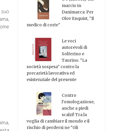
marcio in
l suo
Danimarca: Per
Olov Enquist, "Il
 ama,
medico di corte"
 come
Le voci
autorevoli di
Solferino e
Taurino. “La
società sospesa” contro la
precarietà lavorativa ed
esistenziale del presente
Contro
l’omologazione,
anche a piedi
scalzi! Tra la
voglia di cambiare il mondo e il
nima,
rischio di perdersi ne “Gli
uesta