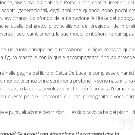
nne, divise tra la Calabria e Roma, i loro conflitti interiori, del
li scontri generazionali, degli anni che quando sono pochi c
do, avvicinano. Lo sfondo della narrazione è l'Italia del dopogu
che quella del gretto provincialismo, dei pregiudizi, del mora
averso i suoi cambiamenti, le sue mode, le ribellioni, l'emancipaz
ne un ruolo principe nella narrazione. Le figlie cercano quell
ella figura maschile con la quale accompagnarsi fino ad arrende
rà nelle pagine del libro di Cetta De Luca le complesse dinamich
pico mondo di emozioni e sentimenti profondi. «Sono nata in una
ne ho avuto la consapevolezza finché non è arrivata l'ultima, q
re con queste parole il racconto di Lucia, primogenita e voce nar
e puntuali alcune descrizioni, il lessico talvolta ha dei picchi liri
 fronde? Se ascolti con attenzione ti accorgerai che in