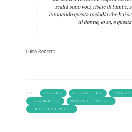
realtà sono voci, risate di bimbe,
intonando questa melodia che hai scri
di donne, lo so, e quest
Luisa Roberto
TAGS:
CALABRIA
CETTA DE LUCA
FAMIGLIA
LUISA ROBERTO
ROMANZO FAMILIARE
SCRITTORI EMERGENTI