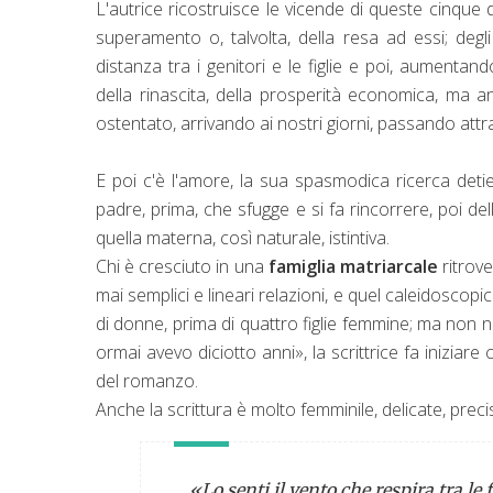
L'autrice ricostruisce le vicende di queste cinque do
superamento o, talvolta, della resa ad essi; deg
distanza tra i genitori e le figlie e poi, aumentan
della rinascita, della prosperità economica, ma an
ostentato, arrivando ai nostri giorni, passando attr
E poi c'è l'amore, la sua spasmodica ricerca detie
padre, prima, che sfugge e si fa rincorrere, poi d
quella materna, così naturale, istintiva.
Chi è cresciuto in una
famiglia matriarcale
ritrove
mai semplici e lineari relazioni, e quel caleidosco
di donne, prima di quattro figlie femmine; ma non 
ormai avevo diciotto anni», la scrittrice fa inizia
del romanzo.
Anche la scrittura è molto femminile, delicate, precise 
«Lo senti il vento che respira tra le