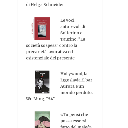
di Helga Schneider
Le voci
autorevoli di
Solferino e
Taurino. “La
società sospesa” contro la
precarietà lavorativa ed
esistenziale del presente
Hollywood, la
Jugoslavia, il bar
Aurora e un
mondo perduto:
Wu Ming, "54"
«Tu pensi che
possa essersi
fatto del male?»