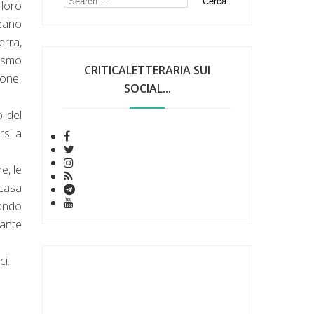
 loro
reano
erra,
lismo
CRITICALETTERARIA SUI
ione.
SOCIAL...
o del
rsi a
e, le
 casa
uando
rante
ci.