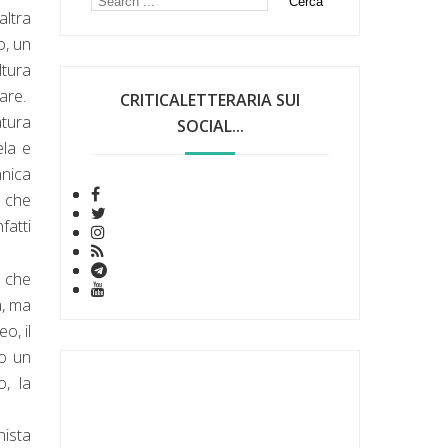
altra
o, un
ltura
are.
CRITICALETTERARIA SUI
atura
SOCIAL...
ela e
anica
a che
fatti
.
e che
a, ma
o, il
 o un
o, la
nista