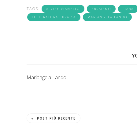
TAGS:
ALVISE VIANELLO
EBRAISMO
FIABA
LETTERATURA EBRAICA
MARIANGELA LANDO
Y
Mariangela Lando
POST PIÙ RECENTE