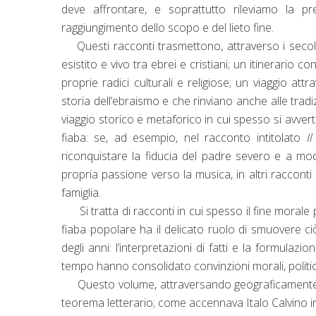
deve affrontare, e soprattutto rileviamo la 
raggiungimento dello scopo e del lieto fine.
Questi racconti trasmettono, attraverso i secoli
esistito e vivo tra ebrei e cristiani; un itinerar
proprie radici culturali e religiose; un viaggio a
storia dell’ebraismo e che rinviano anche alle tradiz
viaggio storico e metaforico in cui spesso si avver
fiaba: se, ad esempio, nel racconto intitolato
Il
riconquistare la fiducia del padre severo e a modi
propria passione verso la musica, in altri racconti
famiglia.
Si tratta di racconti in cui spesso il fine morale 
fiaba popolare ha il delicato ruolo di smuovere c
degli anni: l’interpretazioni di fatti e la formulazio
tempo hanno consolidato convinzioni morali, politich
Questo volume, attraversando geograficamente
teorema letterario; come accennava Italo Calvino 