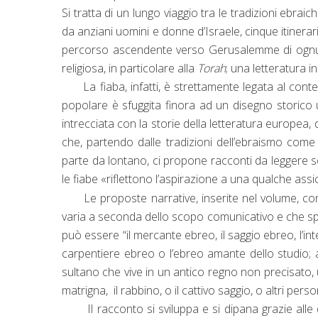
Si tratta di un lungo viaggio tra le tradizioni ebr
da anziani uomini e donne d’Israele, cinque itinerari
percorso ascendente verso Gerusalemme di ognuna
religiosa, in particolare alla
Torah
; una letteratura i
La fiaba, infatti, è strettamente legata al contes
popolare è sfuggita finora ad un disegno storico u
intrecciata con la storie della letteratura europea,
che, partendo dalle tradizioni dell’ebraismo com
parte da lontano, ci propone racconti da leggere so
le fiabe «riflettono l’aspirazione a una qualche ass
Le proposte narrative, inserite nel volume, conte
varia a seconda dello scopo comunicativo e che sp
può essere “il mercante ebreo, il saggio ebreo, l’inter
carpentiere ebreo o l’ebreo amante dello studio; 
sultano che vive in un antico regno non precisato, 
matrigna, il rabbino, o il cattivo saggio, o altri per
Il racconto si sviluppa e si dipana grazie alle d