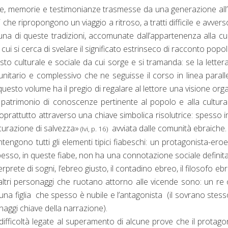
aiche, memorie e testimonianze trasmesse da una generazione all’
 che ripropongono un viaggio a ritroso, a tratti difficile e avvers
 di queste tradizioni, accomunate dall’appartenenza alla cu
n cui si cerca di svelare il significato estrinseco di racconto popol
to culturale e sociale da cui sorge e si tramanda: se la letter
nitario e complessivo che ne seguisse il corso in linea parall
 questo volume ha il pregio di regalare al lettore una visione org
e patrimonio di conoscenze pertinente al popolo e alla cultur
prattutto attraverso una chiave simbolica risolutrice: spesso in
icurazione di salvezza»
avviata dalle comunità ebraiche
(Ivi, p. 16)
ngono tutti gli elementi tipici fiabeschi: un protagonista-ero
esso, in queste fiabe, non ha una connotazione sociale definit
prete di sogni, l’ebreo giusto, il contadino ebreo, il filosofo ebre
altri personaggi che ruotano attorno alle vicende sono: un re
una figlia che spesso è nubile e l’antagonista (il sovrano stess
sonaggi chiave della narrazione).
ifficoltà legate al superamento di alcune prove che il protago