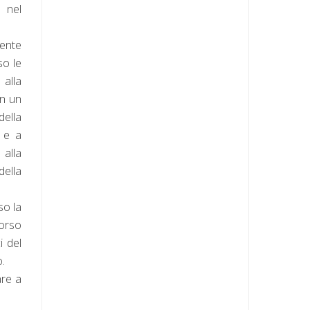
 nel
mente
so le
 alla
in un
della
i e a
 alla
della
so la
corso
i del
o.
are a