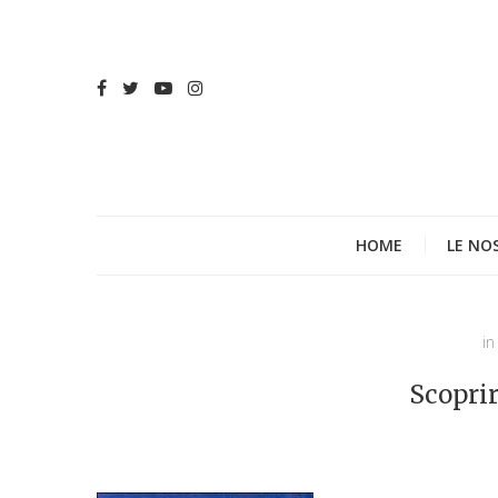
HOME
LE NO
in
Scoprir