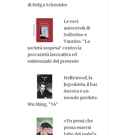
di Helga Schneider
Le voci
autorevoli di
Solferino e
Taurino. “La
società sospesa” contro la
precarietà lavorativa ed
esistenziale del presente
Hollywood, la
Jugoslavia, il bar
Aurora e un
mondo perduto:
Wu Ming, "54"
«Tu pensi che
possa essersi
fatto del male?»