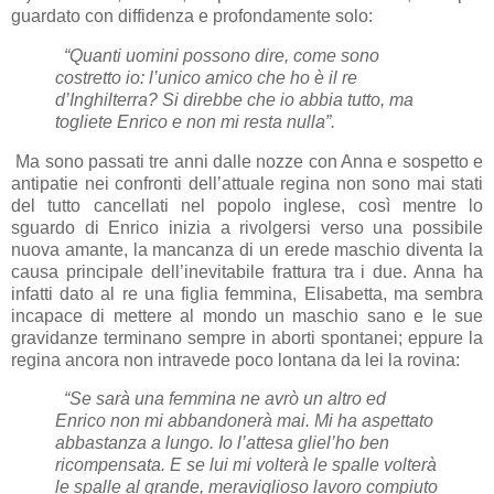
guardato con diffidenza e profondamente solo:
“Quanti uomini possono dire, come sono
costretto io: l’unico amico che ho è il re
d’Inghilterra? Si direbbe che io abbia tutto, ma
togliete Enrico e non mi resta nulla”.
Ma sono passati tre anni dalle nozze con Anna e sospetto e
antipatie nei confronti dell’attuale regina non sono mai stati
del tutto cancellati nel popolo inglese, così mentre lo
sguardo di Enrico inizia a rivolgersi verso una possibile
nuova amante, la mancanza di un erede maschio diventa la
causa principale dell’inevitabile frattura tra i due. Anna ha
infatti dato al re una figlia femmina, Elisabetta, ma sembra
incapace di mettere al mondo un maschio sano e le sue
gravidanze terminano sempre in aborti spontanei; eppure la
regina ancora non intravede poco lontana da lei la rovina:
“Se sarà una femmina ne avrò un altro ed
Enrico non mi abbandonerà mai. Mi ha aspettato
abbastanza a lungo. Io l’attesa gliel’ho ben
ricompensata. E se lui mi volterà le spalle volterà
le spalle al grande, meraviglioso lavoro compiuto