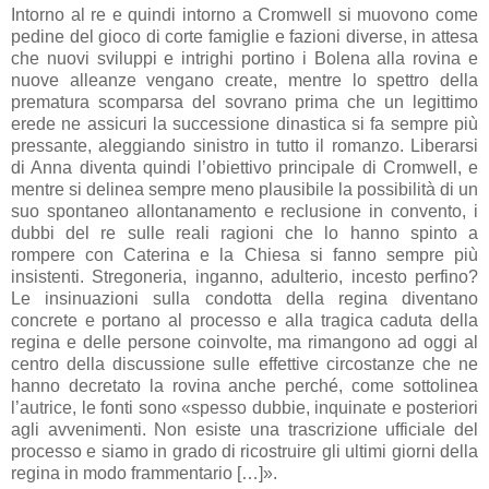
Intorno al re e quindi intorno a Cromwell si muovono come
pedine del gioco di corte famiglie e fazioni diverse, in attesa
che nuovi sviluppi e intrighi portino i Bolena alla rovina e
nuove alleanze vengano create, mentre lo spettro della
prematura scomparsa del sovrano prima che un legittimo
erede ne assicuri la successione dinastica si fa sempre più
pressante, aleggiando sinistro in tutto il romanzo. Liberarsi
di Anna diventa quindi l’obiettivo principale di Cromwell, e
mentre si delinea sempre meno plausibile la possibilità di un
suo spontaneo allontanamento e reclusione in convento, i
dubbi del re sulle reali ragioni che lo hanno spinto a
rompere con Caterina e la Chiesa si fanno sempre più
insistenti. Stregoneria, inganno, adulterio, incesto perfino?
Le insinuazioni sulla condotta della regina diventano
concrete e portano al processo e alla tragica caduta della
regina e delle persone coinvolte, ma rimangono ad oggi al
centro della discussione sulle effettive circostanze che ne
hanno decretato la rovina anche perché, come sottolinea
l’autrice, le fonti sono «spesso dubbie, inquinate e posteriori
agli avvenimenti. Non esiste una trascrizione ufficiale del
processo e siamo in grado di ricostruire gli ultimi giorni della
regina in modo frammentario […]».