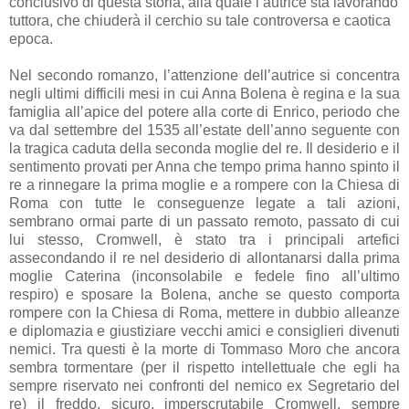
conclusivo di questa storia, alla quale l’autrice sta lavorando
tuttora, che chiuderà il cerchio su tale controversa e caotica
epoca.
Nel secondo romanzo, l’attenzione dell’autrice si concentra
negli ultimi difficili mesi in cui Anna Bolena è regina e la sua
famiglia all’apice del potere alla corte di Enrico, periodo che
va dal settembre del 1535 all’estate dell’anno seguente con
la tragica caduta della seconda moglie del re. Il desiderio e il
sentimento provati per Anna che tempo prima hanno spinto il
re a rinnegare la prima moglie e a rompere con la Chiesa di
Roma con tutte le conseguenze legate a tali azioni,
sembrano ormai parte di un passato remoto, passato di cui
lui stesso, Cromwell, è stato tra i principali artefici
assecondando il re nel desiderio di allontanarsi dalla prima
moglie Caterina (inconsolabile e fedele fino all’ultimo
respiro) e sposare la Bolena, anche se questo comporta
rompere con la Chiesa di Roma, mettere in dubbio alleanze
e diplomazia e giustiziare vecchi amici e consiglieri divenuti
nemici. Tra questi è la morte di Tommaso Moro che ancora
sembra tormentare (per il rispetto intellettuale che egli ha
sempre riservato nei confronti del nemico ex Segretario del
re) il freddo, sicuro, imperscrutabile Cromwell, sempre