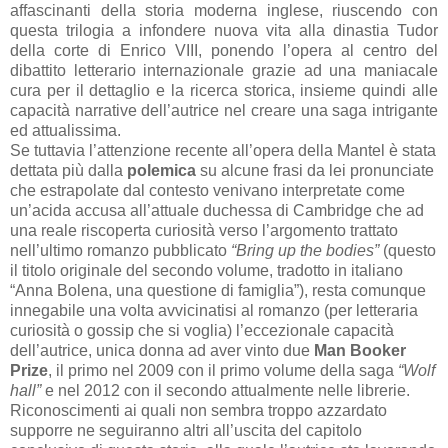
affascinanti della storia moderna inglese, riuscendo con
questa trilogia a infondere nuova vita alla dinastia Tudor
della corte di Enrico VIII, ponendo l’opera al centro del
dibattito letterario internazionale grazie ad una maniacale
cura per il dettaglio e la ricerca storica, insieme quindi alle
capacità narrative dell’autrice nel creare una saga intrigante
ed attualissima.
Se tuttavia l’attenzione recente all’opera della Mantel è stata
dettata più dalla
polemica
su alcune frasi da lei pronunciate
che estrapolate dal contesto venivano interpretate come
un’acida accusa all’attuale duchessa di Cambridge che ad
una reale riscoperta curiosità verso l’argomento trattato
nell’ultimo romanzo pubblicato
“Bring up the bodies”
(questo
il titolo originale del secondo volume, tradotto in italiano
“Anna Bolena, una questione di famiglia”), resta comunque
innegabile una volta avvicinatisi al romanzo (per letteraria
curiosità o gossip che si voglia) l’eccezionale capacità
dell’autrice, unica donna ad aver vinto due
Man Booker
Prize
, il primo nel 2009 con il primo volume della saga
“Wolf
hall”
e nel 2012 con il secondo attualmente nelle librerie.
Riconoscimenti ai quali non sembra troppo azzardato
supporre ne seguiranno altri all’uscita del capitolo