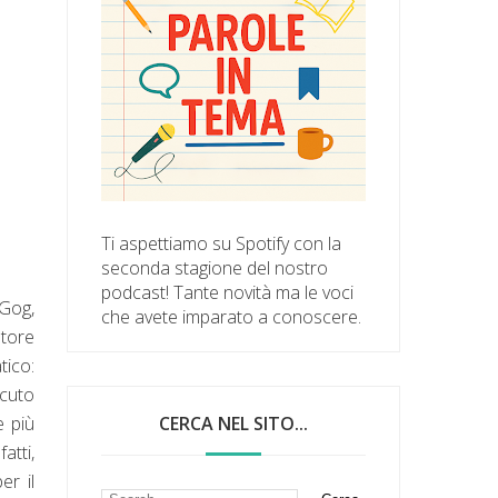
Ti aspettiamo su Spotify con la
seconda stagione del nostro
podcast! Tante novità ma le voci
 Gog,
che avete imparato a conoscere.
utore
tico:
acuto
e più
CERCA NEL SITO...
atti,
er il