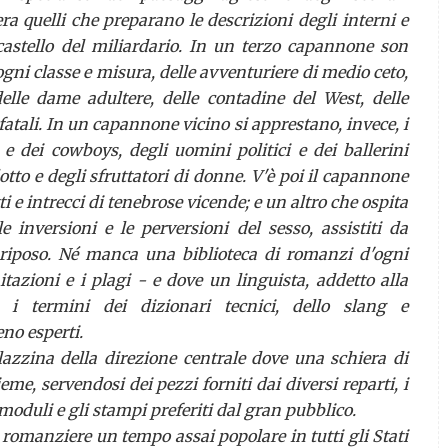
era quelli che preparano le descrizioni degli interni e
 castello del miliardario. In un terzo capannone son
i ogni classe e misura, delle avventuriere di medio ceto,
elle dame adultere, delle contadine del West, delle
fatali. In un capannone vicino si apprestano, invece, i
e dei
cowboys
, degli uomini politici e dei ballerini
otto e degli sfruttatori di donne. V'è poi il capannone
 e intrecci di tenebrose vicende; e un altro che ospita
le inversioni e le perversioni del sesso, assistiti da
a riposo. Né manca una biblioteca di romanzi d'ogni
tazioni e i plagi - e dove un linguista, addetto alla
e i termini dei dizionari tecnici, dello
slang
e
eno esperti.
alazzina della direzione centrale dove una schiera di
me, servendosi dei pezzi forniti dai diversi reparti, i
oduli e gli stampi preferiti dal gran pubblico.
o romanziere un tempo assai popolare in tutti gli Stati