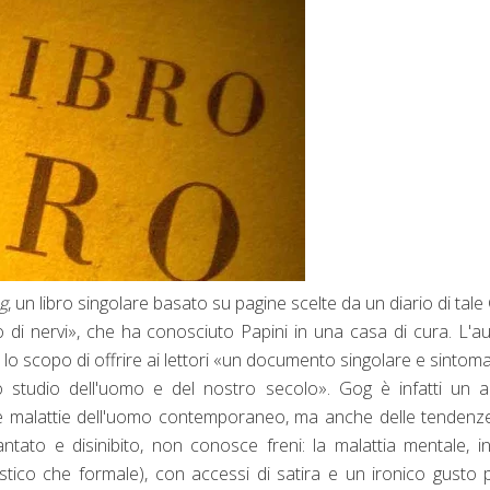
g
, un libro singolare basato su pagine scelte da un diario di tale
i nervi», che ha conosciuto Papini in una casa di cura. L'a
 lo scopo di offrire ai lettori «un documento singolare e sintoma
o studio dell'uomo e del nostro secolo». Gog è infatti un 
lle malattie dell'uomo contemporaneo, ma anche delle tendenz
ntato e disinibito, non conosce freni: la malattia mentale, inf
tico che formale), con accessi di satira e un ironico gusto p