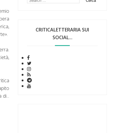
remio
opera
rica,
CRITICALETTERARIA SUI
rte».
SOCIAL...
erra.
ietà,
itica
apito
di...