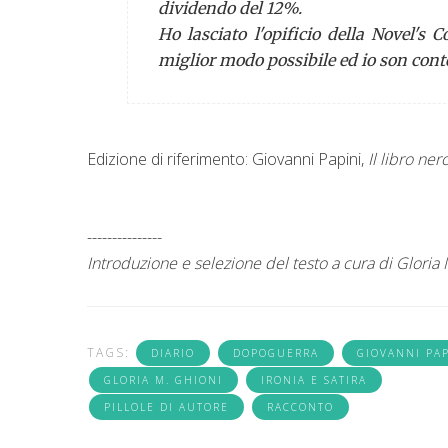
dividendo del 12%.
Ho lasciato l'opificio della
Novel's 
miglior modo possibile ed io son conte
Edizione di riferimento: Giovanni Papini,
Il libro ne
---------------
Introduzione e selezione del testo a cura di Gloria
TAGS:
DIARIO
DOPOGUERRA
GIOVANNI PAP
GLORIA M. GHIONI
IRONIA E SATIRA
PILLOLE DI AUTORE
RACCONTO