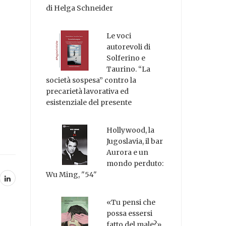
di Helga Schneider
Le voci
autorevoli di
Solferino e
Taurino. “La
società sospesa” contro la
precarietà lavorativa ed
esistenziale del presente
Hollywood, la
Jugoslavia, il bar
Aurora e un
mondo perduto:
Wu Ming, "54"
«Tu pensi che
possa essersi
fatto del male?»