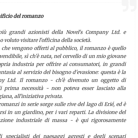
ificio del romanzo
iù grandi azionisti della
Novel's Company Ltd.
e
oluto visitare l'officina della società.
, che vengono offerti al pubblico, il romanzo è quello
vendibile, sì ch'è nata, nel cervello di un mio giovane
opria industria per offrire ai consumatori, in grandi
ntasia al servizio del bisogno d'evasione: questa è la
ny Ltd.
Il romanzo - ch'è divenuto un oggetto di
i prima necessità - non poteva esser lasciato alla
ana, all'iniziativa privata.
omanzi in serie sorge sulle rive del lago di Erié, ed è
i in un giardino, per i vari reparti. La divisione del
duzione industriale di massa - è qui rigorosamente
specialisti dei paesaggi agresti e degli scenari