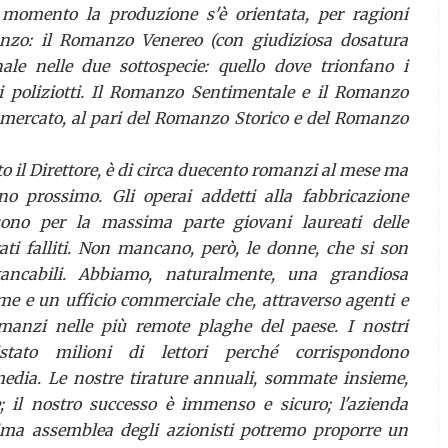
momento la produzione s'è orientata, per ragioni
nzo: il Romanzo Venereo (con giudiziosa dosatura
le nelle due sottospecie: quello dove trionfano i
 i poliziotti. Il Romanzo Sentimentale e il Romanzo
ul mercato, al pari del Romanzo Storico e del Romanzo
o il Direttore, è di circa duecento romanzi al mese ma
no prossimo. Gli operai addetti alla fabbricazione
ono per la massima parte giovani laureati delle
erati falliti. Non mancano, però, le donne, che si son
nstancabili. Abbiamo, naturalmente, una grandiosa
e e un ufficio commerciale che, attraverso agenti e
omanzi nelle più remote plaghe del paese. I nostri
ato milioni di lettori perché corrispondono
media. Le nostre tirature annuali, sommate insieme,
; il nostro successo è immenso e sicuro; l'azienda
sima assemblea degli azionisti potremo proporre un