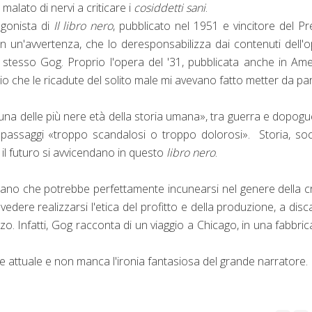
alato di nervi a criticare i
cosiddetti sani
.
agonista di
Il libro nero
, pubblicato nel 1951 e vincitore del P
n un'avvertenza, che lo deresponsabilizza dai contenuti dell'
 stesso Gog. Proprio l'opera del '31, pubblicata anche in Ame
rio che le ricadute del solito male mi avevano fatto metter da pa
una delle più nere età della storia umana», tra guerra e dopogu
passaggi «troppo scandalosi o troppo dolorosi». Storia, soc
r il futuro si avvicendano in questo
libro nero
.
brano che potrebbe perfettamente incunearsi nel genere della cr
edere realizzarsi l'etica del profitto e della produzione, a disc
nzo. Infatti, Gog racconta di un viaggio a Chicago, in una fabbrica 
te attuale e non manca l'ironia fantasiosa del grande narratore.