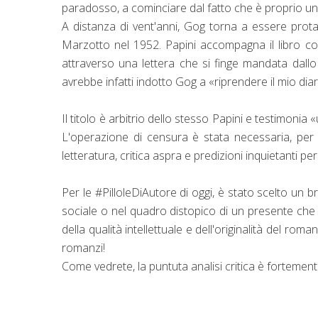
paradosso, a cominciare dal fatto che è proprio un m
A distanza di vent'anni, Gog torna a essere prot
Marzotto nel 1952. Papini accompagna il libro co
attraverso una lettera che si finge mandata dallo
avrebbe infatti indotto Gog a «riprendere il mio dia
Il titolo è arbitrio dello stesso Papini
e testimonia «
L'operazione di censura è stata necessaria, per 
letteratura, critica aspra e predizioni inquietanti pe
Per le #PilloleDiAutore di oggi, è stato scelto un 
sociale o nel quadro distopico di un presente che v
della qualità intellettuale e dell'originalità del roma
romanzi!
Come vedrete, la puntuta analisi critica è fortemen