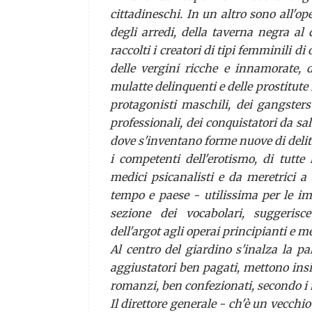
cittadineschi. In un altro sono all'op
degli arredi, della taverna negra al
raccolti i creatori di tipi femminili d
delle vergini ricche e innamorate, d
mulatte delinquenti e delle prostitute 
protagonisti maschili, dei
gangsters
professionali, dei conquistatori da sal
dove s'inventano forme nuove di delitti
i competenti dell'erotismo, di tutte 
medici psicanalisti e da meretrici 
tempo e paese - utilissima per le imi
sezione dei vocabolari, suggerisc
dell'
argot
agli operai principianti e m
Al centro del giardino s'inalza la p
aggiustatori ben pagati, mettono insie
romanzi, ben confezionati, secondo i m
Il direttore generale - ch'è un vecchi