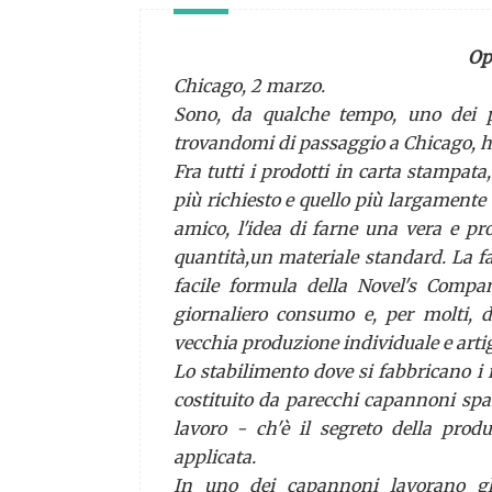
Op
Chicago, 2 marzo.
Sono, da qualche tempo, uno dei p
trovandomi di passaggio a Chicago, ho v
Fra tutti i prodotti in carta stampata
più richiesto e quello più largamente 
amico, l'idea di farne una vera e pr
quantità,un materiale
standard.
La fa
facile formula della
Novel's Compa
giornaliero consumo e, per molti, d
vecchia produzione individuale e artigi
Lo stabilimento dove si fabbricano i r
costituito da parecchi capannoni spars
lavoro - ch'è il segreto della pro
applicata.
In uno dei capannoni lavorano gli 