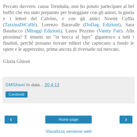
Peccato davvero: causa Trenitalia, non ho potuto partecipare al bel
buffet che era stato preparato per festeggiare con gli autori, la giuria
e i lettori del Calvino, e con gli amici Noemi Cuffia
(
TazzinaDiCaffé
), Lorenzo Baravalle (
DuDag Edizioni
), Sara
Bauducco (
Miraggi Edizioni
), Laura Pezzino (
Vanity Fair
). Alla
prossima! E intanto un "in bocca al lupo" gigantesco a tutti i
finalisti, perché possano trovare editori che capiscano a fondo le
opere e le apprezzino, prima ancora di riversarle sul mercato.
Gloria Ghioni
GMGhioni
In data...
20.4.13
Condividi
‹
›
Home page
Visualizza versione web