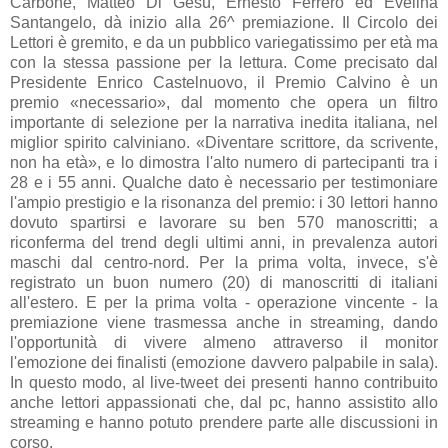
Carbone, Matteo Di Gesù, Ernesto Ferrero ed Evelina
Santangelo, dà inizio alla 26^ premiazione. Il Circolo dei
Lettori è gremito, e da un pubblico variegatissimo per età ma
con la stessa passione per la lettura. Come precisato dal
Presidente Enrico Castelnuovo, il Premio Calvino è un
premio «necessario», dal momento che opera un filtro
importante di selezione per la narrativa inedita italiana, nel
miglior spirito calviniano. «Diventare scrittore, da scrivente,
non ha età», e lo dimostra l'alto numero di partecipanti tra i
28 e i 55 anni. Qualche dato è necessario per testimoniare
l'ampio prestigio e la risonanza del premio: i 30 lettori hanno
dovuto spartirsi e lavorare su ben 570 manoscritti; a
riconferma del trend degli ultimi anni, in prevalenza autori
maschi dal centro-nord. Per la prima volta, invece, s'è
registrato un buon numero (20) di manoscritti di italiani
all'estero. E per la prima volta - operazione vincente - la
premiazione viene trasmessa anche in streaming, dando
l'opportunità di vivere almeno attraverso il monitor
l'emozione dei finalisti (emozione davvero palpabile in sala).
In questo modo, al live-tweet dei presenti hanno contribuito
anche lettori appassionati che, dal pc, hanno assistito allo
streaming e hanno potuto prendere parte alle discussioni in
corso.