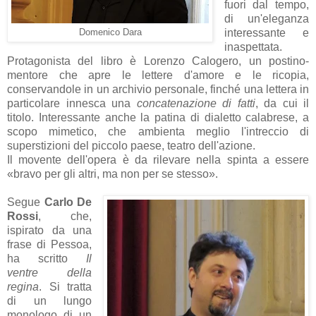
fuori dal tempo,
di un'eleganza
interessante e
Domenico Dara
inaspettata.
Protagonista del libro è Lorenzo Calogero, un postino-
mentore che apre le lettere d'amore e le ricopia,
conservandole in un archivio personale, finché una lettera in
particolare innesca una
concatenazione di fatti
, da cui il
titolo. Interessante anche la patina di dialetto calabrese, a
scopo mimetico, che ambienta meglio l'intreccio di
superstizioni del piccolo paese, teatro dell'azione.
Il movente dell'opera è da rilevare nella spinta a essere
«bravo per gli altri, ma non per se stesso».
Segue
Carlo De
Rossi
, che,
ispirato da una
frase di Pessoa,
ha scritto
Il
ventre della
regina
. Si tratta
di un lungo
monologo di un