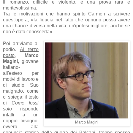
Il romanzo, difficile e violento, è una prova rara e
meritevolissima.
Tra le motivazioni che hanno spinto Carmen a scrivere
quest'opera, «la fiducia nel fatto che ognuno possa avere
una chance diversa nella vita, un'ipotesi migliore, anche se
non è dato conoscerla».
Poi arriviamo al
podio.
Al terzo
posto
,
Marco
Magini
, giovane
italiano-
all'estero per
motivi di lavoro e
di studio. Suo
malgrado, come
ci spiega: il testo
di
Come fossi
solo
risponde
infatti a un
doppio bisogno,
Marco Magini
ovvero alla
denuncia storica della guerra dei Balcani, troppo spesso