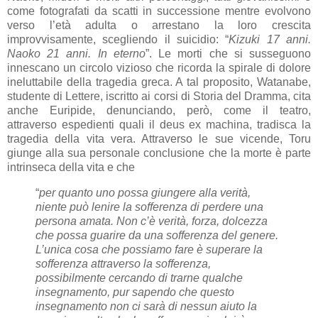
come fotografati da scatti in successione mentre evolvono
verso l’età adulta o arrestano la loro crescita
improvvisamente, scegliendo il suicidio: “
Kizuki 17 anni.
Naoko 21 anni. In eterno
”. Le morti che si susseguono
innescano un circolo vizioso che ricorda la spirale di dolore
ineluttabile della tragedia greca. A tal proposito, Watanabe,
studente di Lettere, iscritto ai corsi di Storia del Dramma, cita
anche Euripide, denunciando, però, come il teatro,
attraverso espedienti quali il deus ex machina, tradisca la
tragedia della vita vera. Attraverso le sue vicende, Toru
giunge alla sua personale conclusione che la morte è parte
intrinseca della vita e che
“
per quanto uno possa giungere alla verità,
niente può lenire la sofferenza di perdere una
persona amata. Non c’è verità, forza, dolcezza
che possa guarire da una sofferenza del genere.
L’unica cosa che possiamo fare è superare la
sofferenza attraverso la sofferenza,
possibilmente cercando di trarne qualche
insegnamento, pur sapendo che questo
insegnamento non ci sarà di nessun aiuto la