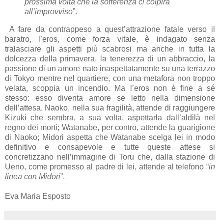
prossima volta che la sofferenza ci colpirà
all’improvviso
”.
A fare da contrappeso a quest’attrazione fatale verso il
baratro, l’eros, come forza vitale, è indagato senza
tralasciare gli aspetti più scabrosi ma anche in tutta la
dolcezza della primavera, la tenerezza di un abbraccio, la
passione di un amore nato inaspettatamente su una terrazzo
di Tokyo mentre nel quartiere, con una metafora non troppo
velata, scoppia un incendio. Ma l’eros non è fine a sé
stesso: esso diventa amore se letto nella dimensione
dell’attesa. Naoko, nella sua fragilità, attende di raggiungere
Kizuki che sembra, a sua volta, aspettarla dall’aldilà nel
regno dei morti; Watanabe, per contro, attende la guarigione
di Naoko; Midori aspetta che Watanabe scelga lei in modo
definitivo e consapevole e tutte queste attese si
concretizzano nell’immagine di Toru che, dalla stazione di
Ueno, come promesso al padre di lei, attende al telefono “
in
linea con Midori
”.
Eva Maria Esposto