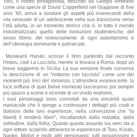
Toru, il nostro protagonista, descritto da Giorgio Amitrano
come una specie di David Copperfield nel Giappone di fine
anni ’60, arriva a sondare gli aspetti più inverecondi della
vita sessuale di un adolescente nella sua transizione verso
l’età adulta, in un momento storico che è, in tutto il mondo
industrializzato, quello delle rivoluzioni studentesche, del
sesso libero, del rovesciamento di ogni autoritarismo e
dell’ideologia dominante e patriarcale.
Murakami Haruki, scrisse il libro partendo dal racconto
Hotaru, cioè La Lucciola, mentre si trovava a Roma, dopo un
breve soggiorno in Sicilia. La sua versione finale conserva
la descrizione di un “notturno con lucciola” come uno dei
momenti più lirici del romanzo. L’atmosfera evanescente, la
luce soffusa di quel breve momento lasceranno poi sempre
più spazio a scene e vicende di un vivido realismo.
I suoi personaggi sono connotati da una sincerità quasi
maniacale che li spinge a confessare i dettagli più crudi e
dolorosi delle loro esperienze, nella convinzione che “la
libertà li renderà liberi”, riscattandoli dalla malattia, dalla
solitudine, dalla follia. Quanto questo assunto sia vero sta a
ogni lettore scoprirlo attraverso le esperienze di Toru, Kizuki,
Naoko, Midori e molti altri personaggi, tutti giovanissimi e