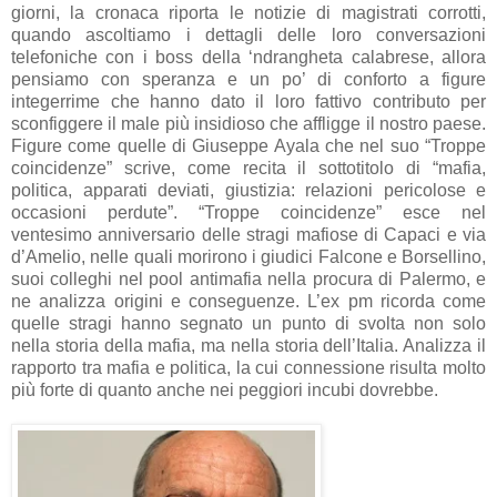
giorni, la cronaca riporta le notizie di magistrati corrotti,
quando ascoltiamo i dettagli delle loro conversazioni
telefoniche con i boss della ‘ndrangheta calabrese, allora
pensiamo con speranza e un po’ di conforto a figure
integerrime che hanno dato il loro fattivo contributo per
sconfiggere il male più insidioso che affligge il nostro paese.
Figure come quelle di Giuseppe Ayala che nel suo “Troppe
coincidenze” scrive, come recita il sottotitolo di “mafia,
politica, apparati deviati, giustizia: relazioni pericolose e
occasioni perdute”. “Troppe coincidenze” esce nel
ventesimo anniversario delle stragi mafiose di Capaci e via
d’Amelio, nelle quali morirono i giudici Falcone e Borsellino,
suoi colleghi nel pool antimafia nella procura di Palermo, e
ne analizza origini e conseguenze. L’ex pm ricorda come
quelle stragi hanno segnato un punto di svolta non solo
nella storia della mafia, ma nella storia dell’Italia. Analizza il
rapporto tra mafia e politica, la cui connessione risulta molto
più forte di quanto anche nei peggiori incubi dovrebbe.