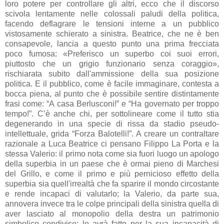
loro potere per controllare gli altri, ecco che il discorso
scivola lentamente nelle colossali paludi della politica,
facendo deflagrare le tensioni interne a un pubblico
vistosamente schierato a sinistra. Beatrice, che ne è ben
consapevole, lancia a questo punto una prima frecciata
poco fumosa: «Preferisco un superbo coi suoi errori,
piuttosto che un grigio funzionario senza coraggio»,
rischiarata subito dall'ammissione della sua posizione
politica. E il pubblico, come è facile immaginare, contesta a
bocca piena, al punto che è possibile sentire distintamente
frasi come: “A casa Berlusconi!” e “Ha governato per troppo
tempo!”. C’è anche chi, per sottolineare come il tutto stia
degenerando in una specie di rissa da stadio pseudo-
intellettuale, grida “Forza Balotelli!”. A creare un contraltare
razionale a Luca Beatrice ci pensano Filippo La Porta e la
stessa Valerio: il primo nota come sia fuori luogo un apologo
della superbia in un paese che è ormai pieno di Marchesi
del Grillo, e come il primo e più pernicioso effetto della
superbia sia quell'irrealtà che fa sparire il mondo circostante
e rende incapaci di valutarlo; la Valerio, da parte sua,
annovera invece tra le colpe principali della sinistra quella di
aver lasciato al monopolio della destra un patrimonio
simbolico condiviso: lo avrà fatto per la sua incapacità di