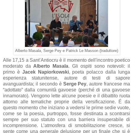
Alberto Masala, Serge Pey e Patrick Le Masson (traduttore)
Alle 17,15 a Sant’Antiocru è il momento dell'incontro poetico
moderato da
Alberto Masala
. Gli ospiti sono notevoli: il
primo è
Jacek Napiorkowski
, poeta polacco dalla lunga
esperienza statunitense, autore di testi di sapore
avanguardista; il secondo è
Serge Pey
, autore francese ma
“adottato” dalla comunità gavoese (perché di una gavoese
innamorato). Vengono lette alcune poesie e il dibattito ruota
attorno alle tematiche proprie della versificazione. É da
questo momento che iniziano a vedersi le prime sedie vuote,
come se la poesia, purtroppo, fosse destinata a scontrarsi
sempre per suo statuto con una barriera insuperabile di
incomprensione. L’atmosfera di smobilitazione cresce, si
sente come una generale delusione per un finale che si è