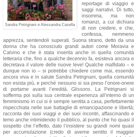
reportage di viaggio e
saggi narrativi. Di tutto,
insomma, ma non
romanzi, a cui dichiara
Sandra Petrignani e Alessandra Casella
di non credere, e che,
confessa, nemmeno
apprezza, sentendoli superati. Suona strano, detto da una
donna che ha conosciuto grandi autori come Moravia e
Calvino e che è stata inserita anche in quella comunità
letteraria che, fino a qualche decennio fa, esisteva ancora e
decretava il valore delle nuove leve! Qualche malfidato – e
dunque non io – si potrebbe chiedere come mai, essendo
ancora viva e in salute Sandra Petrignani, quella comunità
non esista più, e perché nessuno si sia preso l’onore-onere
di portarne avanti l’eredità.
Glissons
. La Petrignani si
sofferma poi sulla sua centrale esperienza all'interno di un
femminismo in cui si è sempre sentita a casa, perfettamente
rispecchiata nelle sue battaglie di emancipazione e libertà;
racconta dei suoi viaggi e dei suoi incontri, affascinando e
temo anche intimidendo il pubblico, al punto che ho quasi il
sospetto che l’effetto, dato l’insistere su grandi nomi quasi
per accumulazione (credo di averne sentito il maggior