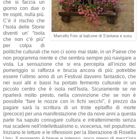
che si faccia un
giorno con due o
tre ospiti, nulla più.
C’è il rischio che
l’Isola delle Storie
diventi un' “isola
Marcello Fois al balcone di S'antana e susu
che non c’è più”
per colpa di
politiche culturali che non ci sono mai state, in un Paese che
non programma niente e che sembra sempre più navigare a
vista. La sensazione che si era percepita all’inizio del
pomeriggio si rafforza e brucia ancora di più: potrebbe
essere l’ultimo anno di un Festival davvero fantastico, che
nei suoi alti e bassi ha portato fermento culturale in un
piccolo centro che è isola nell'Isola. Sicuramente se ne
riparlerà molto presto, nella convinzione che se non è
possibile “fare le nozze con in fichi secchi”, il prezzo da
pagare sarà la scrittura di un triste epitaffio di morte
(precoce) per una manifestazione che da nove anni a questa
parte ha saputo coniugare cultura e intrattenimento senza
mai scadere nell'intellettualismo o, vicecersa, nel populismo.
Iniziano le letture e le riflessioni per la liberazione di Rosella
Urru. Il momento è breve e intenso, poco meno di mezz’ora