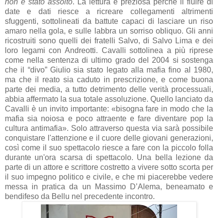
non è stato assolto
. La lettura è preziosa perché il fluire di
date e dati riesce a ricreare collegamenti altrimenti
sfuggenti, sottolineati da battute capaci di lasciare un riso
amaro nella gola, e sulle labbra un sorriso obliquo. Gli anni
ricostruiti sono quelli dei fratelli Salvo, di Salvo Lima e dei
loro legami con Andreotti. Cavalli sottolinea a più riprese
come nella sentenza di ultimo grado del 2004 si sostenga
che il “divo” Giulio sia stato legato alla mafia fino al 1980,
ma che il reato sia caduto in prescrizione, e come buona
parte dei media, a tutto detrimento delle verità processuali,
abbia affermato la sua totale assoluzione. Quello lanciato da
Cavalli è un invito importante: «bisogna fare in modo che la
mafia sia noiosa e poco attraente e fare diventare pop la
cultura antimafia». Solo attraverso questa via sarà possibile
conquistare l'attenzione e il cuore delle giovani generazioni,
così come il suo spettacolo riesce a fare con la piccolo folla
durante un'ora scarsa di spettacolo. Una bella lezione da
parte di un attore e scrittore costretto a vivere sotto scorta per
il suo impegno politico e civile, e che mi piacerebbe vedere
messa in pratica da un Massimo D’Alema, beneamato e
bendifeso da Bellu nel precedente incontro.