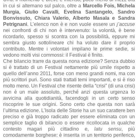
in cui si alternano sul palco, oltre a
Marcello Fois, Michela
Murgia, Giulio Cavalli, Evelina Santangelo, Sandro
Bonvissuto, Chiara Valerio, Alberto Masala e Sandra
Petrignani
. L’elenco non è e non vuole essere un
j’accuse
nei confronti di chi non è intervenuto: la volontà, è bene
ricordarlo, spesso si scontra con la possibilità, eppure mi
sembra giusto sottolineare chi ha voluto dare il proprio
contributo. Mentre i volontari impilano le prime sedie, si
vedono molti visi commossi: il Festival è finito.
Che bilancio trarre da questa nona edizione? Senza dubbio
si è trattato di un Festival nettamente più umile rispetto a
quello dell’anno 2011, forse con meno grandi nomi, ma con
più scrittori puri. Sono stati trattati temi importanti, e si è riso
molto meno. Un Festival che risente della “crisi” (di una crisi)
non è un male assoluto, perché anzi questa urgenza lo
avvicina alla quotidianità, facendogli in un certo senso
riscoprire le sue origini. Sono certo che questa non sarà
l’ultima edizione. L’Isola delle Storie ha un suo carattere ben
preciso e già troppo radicato per essere eliminata con un
semplice taglio di bilancio o essere ricollocata in qualche
contesto magari più cittadino e,
latu sensu
, più
comodamente borghese: è inserita in un territorio periferico,