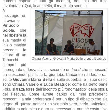
numero rispetto a tutti gli incontri), non sia del tutto
involontario. Qui, lo ammetto, il malfidato sono io.
A
mezzogiorno
ritroviamo
Pinuccio
Sciola
, che
nel ripetere la
sua magia di
inizio mattina
precede la
lettura di un
Chiara Valerio, Giovanni Maria Bellu e Luca Beatrice
Tabucchi
sempre più
impregnato di forza civica, secondo un
trend
che conoscerà
un crescendo per tutta la giornata. L’incontro moderato dal
solito
Giovanni Maria Bellu
è sulla superbia, e i suoi ospiti
sono
Chiara Valerio e Luca Beatrice
: come ha detto bene
Fois, si tratta forse dell’incontro più “onomastico” della storia
del Festival. Come avrete capito dai miei precedenti
resoconti, la mia preferenza è per un tipo di dibattito che sia
degno di questo nome: uno scambio vero, serio, articolato,
addirittura polemico e duro se necessario, purché costruttivo