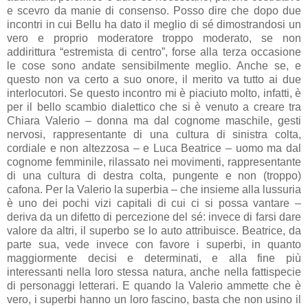
e scevro da manie di consenso. Posso dire che dopo due
incontri in cui Bellu ha dato il meglio di sé dimostrandosi un
vero e proprio moderatore troppo moderato, se non
addirittura “estremista di centro”, forse alla terza occasione
le cose sono andate sensibilmente meglio. Anche se, e
questo non va certo a suo onore, il merito va tutto ai due
interlocutori. Se questo incontro mi è piaciuto molto, infatti, è
per il bello scambio dialettico che si è venuto a creare tra
Chiara Valerio – donna ma dal cognome maschile, gesti
nervosi, rappresentante di una cultura di sinistra colta,
cordiale e non altezzosa – e Luca Beatrice – uomo ma dal
cognome femminile, rilassato nei movimenti, rappresentante
di una cultura di destra colta, pungente e non (troppo)
cafona. Per la Valerio la superbia – che insieme alla lussuria
è uno dei pochi vizi capitali di cui ci si possa vantare –
deriva da un difetto di percezione del sé: invece di farsi dare
valore da altri, il superbo se lo auto attribuisce. Beatrice, da
parte sua, vede invece con favore i superbi, in quanto
maggiormente decisi e determinati, e alla fine più
interessanti nella loro stessa natura, anche nella fattispecie
di personaggi letterari. E quando la Valerio ammette che è
vero, i superbi hanno un loro fascino, basta che non usino il