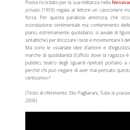
Poeta ricordato per la sua militanza nella
Neoava
privato
(1959) regala al lettore un canzoniere ina
forza. Per questa parabola amorosa, che occu
esondazione sentimentale ma contenimento delle s
piano, estremamente quotidiano; si avvale di figur
sintattiche) per liricizzare i testi e movimentare il d
Ma sono le «svariate idee d'amore e d'ingiustizi
marche di quotidianità (l'ufficio dove la ragazza è 
pubblici, teatro degli sguardi ripetuti) portano
perché chi può negare di aver mai pensato questa
certissimo»?
(Testo di riferimento: Elio Pagliarani,
Tutte le poesie
2006)