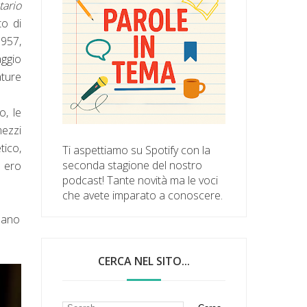
tario
to di
957,
aggio
ature
o, le
mezzi
tico,
Ti aspettiamo su Spotify con la
seconda stagione del nostro
e ero
podcast! Tante novità ma le voci
che avete imparato a conoscere.
ilano
CERCA NEL SITO...