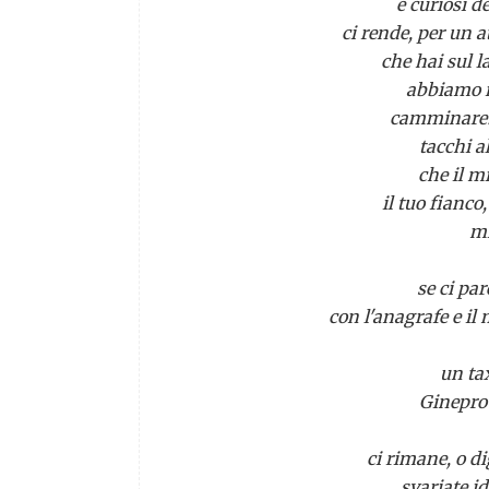
e curiosi 
ci rende, per un a
che hai sul l
abbiamo r
camminare? 
tacchi al
che il m
il tuo fianco
mi
se ci par
con l'anagrafe e i
un taxi s
Ginepro e Pa
ci rimane, o di
svariate i