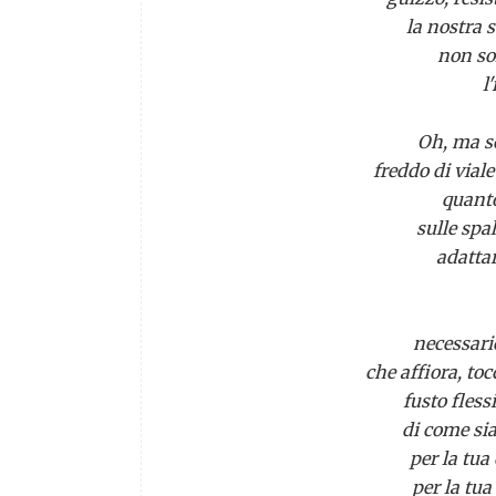
la nostra 
non so
l
Oh, ma s
freddo di viale
quanto
sulle spa
adattar
Io
necessario
che affiora, toc
fusto fless
di come sia
per la tua
per la tu