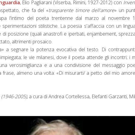
nguardia
, Elio Pagliarani (Viserba, Rimini, 1927-2012) con
Inven
spettato, che fa del «
trasparente timore dell'amore
» un pun
pa l'intimo del poeta trentenne dal marzo al novembre 1
perimentazioni stilistiche. La poesia s'affaccia con un lingu
e di posizione (quali anastrofi e iperbati, enjambement, sprezz
ettato, altrimenti prosaico.
a» a segnare la potenza evocativa del testo. Di contrappunt
impiegata; le vie milanesi, dove il poeta attende gli incontri; i 
 a una verosimiglianza e a una condivisione del messaggio poe
 frase, almeno una volta: «Di misurarti/ a petto del mio amor
(1946-2005)
, a cura di Andrea Cortellessa, Elefanti Garzanti, M