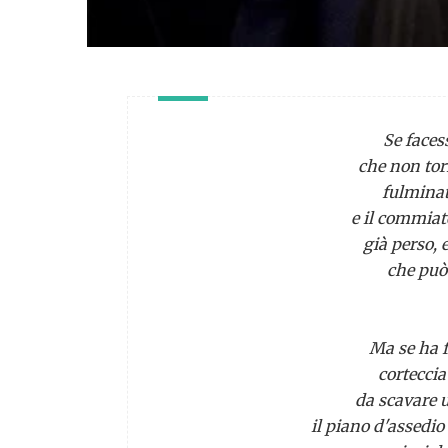
Se faces
che non to
fulminat
e il commiat
già perso, e
che può 
Ma se ha f
corteccia
da scavare 
il piano d'assedio 