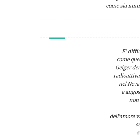
come sia imma
E' diff
come ques
Geiger den
radioattiv
nel Nevad
e angosc
non 
Pot
dell'amore vi
s
s