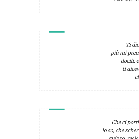
Ti dic
più mi pren
docili, 
ti dice
c
Che ci port
lo so, che sche
guizzo, resi