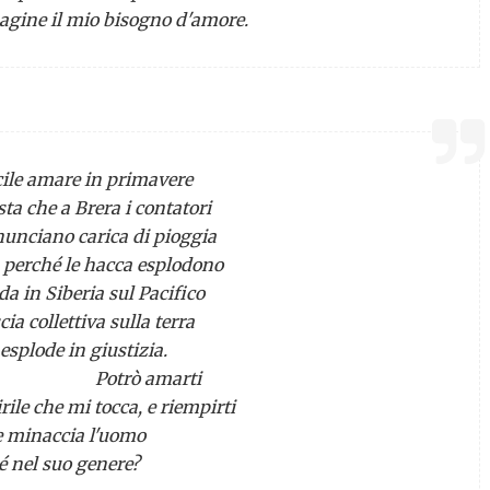
gine il mio bisogno d'amore.
icile amare in primavere
ta che a Brera i contatori
unciano carica di pioggia
a perché le hacca esplodono
a in Siberia sul Pacifico
ia collettiva sulla terra
esplode in giustizia.
rò amarti
rile che mi tocca, e riempirti
e minaccia l'uomo
é nel suo genere?