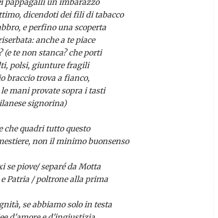
dei pappagalli un imbarazzo
ttimo, dicendoti dei fili di tabacco
abbro, e perfino una scoperta
iserbata: anche a te piace
(e te non stanca? che porti
ti, polsi, giunture fragili
io braccio trova a fianco,
, le mani provate sopra i tasti
lanese signorina)
e che quadri tutto questo
l mestiere, non il minimo buonsenso
e piove/ separé da Motta
tria / poltrone alla prima
gnità, se abbiamo solo in testa
dee d'amore e d'ingiustizia.