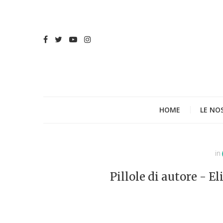
HOME
LE NO
in
Pillole di autore - E