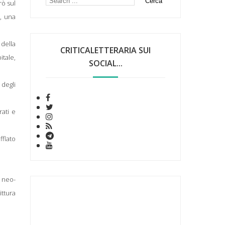
rò sul
a, una
 della
CRITICALETTERARIA SUI
itale,
SOCIAL...
 degli
rati e
flato
i neo-
ttura