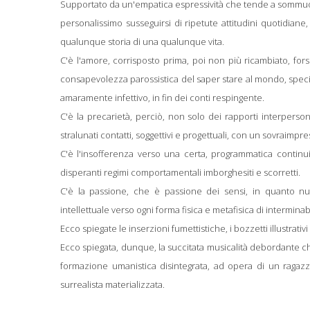
Supportato da un'empatica espressività che tende a sommuover
personalissimo susseguirsi di ripetute attitudini quotidiane,
qualunque storia di una qualunque vita.
C'è l'amore, corrisposto prima, poi non più ricambiato, for
consapevolezza parossistica del saper stare al mondo, spec
amaramente infettivo, in fin dei conti respingente.
C'è la precarietà, perciò, non solo dei rapporti interperso
stralunati contatti, soggettivi e progettuali, con un sovraimpr
C'è l'insofferenza verso una certa, programmatica continuit
disperanti regimi comportamentali imborghesiti e scorretti.
C'è la passione, che è passione dei sensi, in quanto nutri
intellettuale verso ogni forma fisica e metafisica di intermina
Ecco spiegate le inserzioni fumettistiche, i bozzetti illustrativi
Ecco spiegata, dunque, la succitata musicalità debordante 
formazione umanistica disintegrata, ad opera di un ragazz
surrealista materializzata.