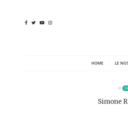
HOME
LE NO
in
F
Simone Ro