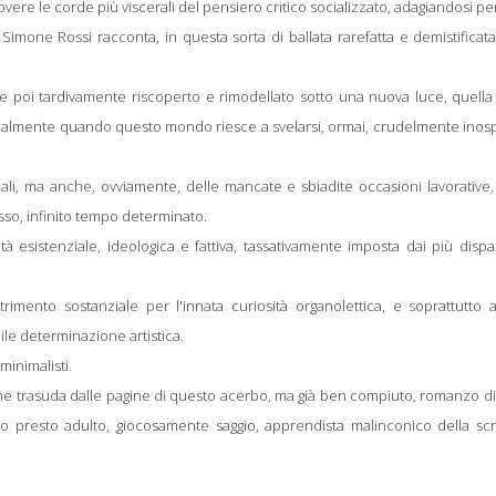
e le corde più viscerali del pensiero critico socializzato, adagiandosi pe
 Simone Rossi racconta, in questa sorta di ballata rarefatta e demistificat
se poi tardivamente riscoperto e rimodellato sotto una nuova luce, quella
ialmente quando questo mondo riesce a svelarsi, ormai, crudelmente inosp
nali, ma anche, ovviamente, delle mancate e sbiadite occasioni lavorative,
esso, infinito tempo determinato.
à esistenziale, ideologica e fattiva, tassativamente imposta dai più dispa
mento sostanziale per l'innata curiosità organolettica, e soprattutto af
bile determinazione artistica.
 minimalisti.
che trasuda dalle pagine di questo acerbo, ma già ben compiuto, romanzo d
o presto adulto, giocosamente saggio, apprendista malinconico della scri