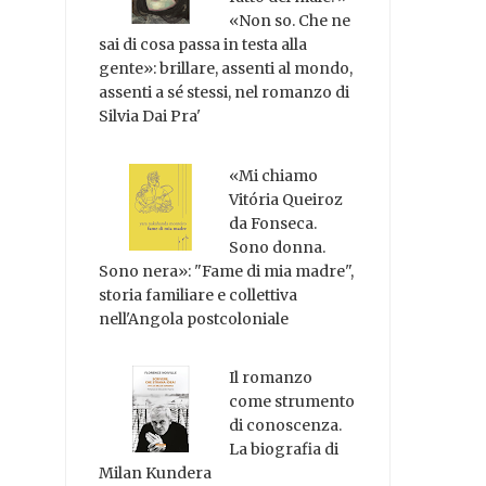
«Non so. Che ne
sai di cosa passa in testa alla
gente»: brillare, assenti al mondo,
assenti a sé stessi, nel romanzo di
Silvia Dai Pra'
«Mi chiamo
Vitória Queiroz
da Fonseca.
Sono donna.
Sono nera»: "Fame di mia madre",
storia familiare e collettiva
nell'Angola postcoloniale
Il romanzo
come strumento
di conoscenza.
La biografia di
Milan Kundera