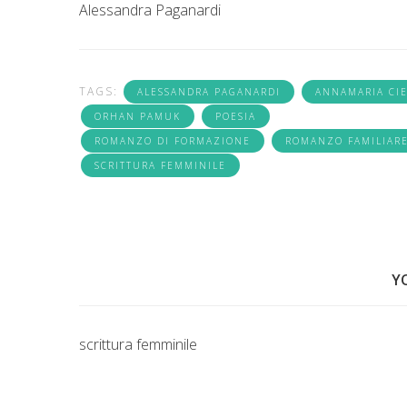
Alessandra Paganardi
TAGS:
ALESSANDRA PAGANARDI
ANNAMARIA CI
ORHAN PAMUK
POESIA
ROMANZO DI FORMAZIONE
ROMANZO FAMILIAR
SCRITTURA FEMMINILE
Y
scrittura femminile