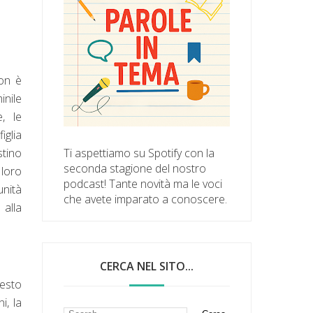
non è
inile
, le
glia
stino
Ti aspettiamo su Spotify con la
seconda stagione del nostro
 loro
podcast! Tante novità ma le voci
unità
che avete imparato a conoscere.
 alla
CERCA NEL SITO...
uesto
i, la