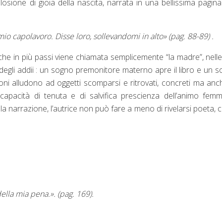
splosione di gioia della nascita, narrata in una bellissima pagin
io capolavoro. Disse loro, sollevandomi in alto» (pag. 88-89) .
 che in più passi viene chiamata semplicemente “la madre”, nell
 e degli addii : un sogno premonitore materno apre il libro e un 
ioni alludono ad oggetti scomparsi e ritrovati, concreti ma anc
capacità di tenuta e di salvifica prescienza dell’animo femmi
ella narrazione, l’autrice non può fare a meno di rivelarsi poeta,
della mia pena.». (pag. 169).