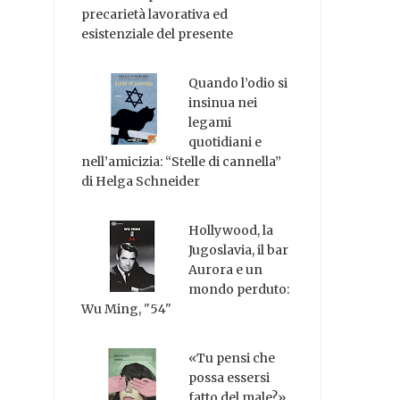
precarietà lavorativa ed
esistenziale del presente
Quando l’odio si
insinua nei
legami
quotidiani e
nell’amicizia: “Stelle di cannella”
di Helga Schneider
Hollywood, la
Jugoslavia, il bar
Aurora e un
mondo perduto:
Wu Ming, "54"
«Tu pensi che
possa essersi
fatto del male?»