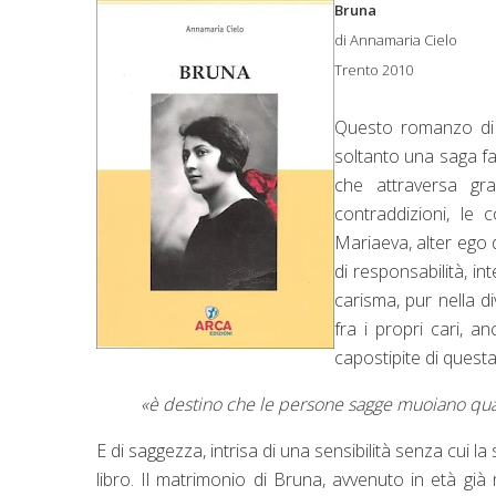
Bruna
di Annamaria Cielo
Trento 2010
Questo romanzo di A
soltanto una saga fam
che attraversa gr
contraddizioni, le
Mariaeva, alter ego 
di responsabilità, in
carisma, pur nella d
fra i propri cari, an
capostipite di quest
«è destino che le persone sagge muoiano qua
E di saggezza, intrisa di una sensibilità senza cui l
libro. Il matrimonio di Bruna, avvenuto in età già 