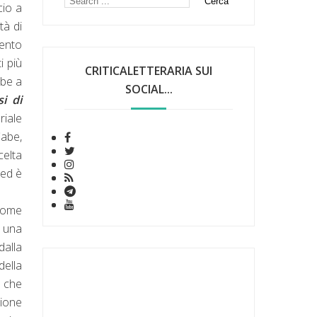
cio a
tà di
mento
i più
CRITICALETTERARIA SUI
bbe a
SOCIAL...
si di
riale
abe,
celta
 ed è
 come
a una
dalla
della
, che
zione