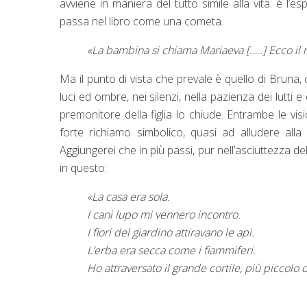
avviene in maniera del tutto simile alla vita: è l’e
passa nel libro come una cometa.
«La bambina si chiama Mariaeva […..] Ecco il m
Ma il punto di vista che prevale è quello di Bruna,
luci ed ombre, nei silenzi, nella pazienza dei lutti
premonitore della figlia lo chiude. Entrambe le vis
forte richiamo simbolico, quasi ad alludere alla 
Aggiungerei che in più passi, pur nell’asciuttezza d
in questo:
«La casa era sola.
I cani lupo mi vennero incontro.
I fiori del giardino attiravano le api.
L’erba era secca come i fiammiferi.
Ho attraversato il grande cortile, più piccolo 