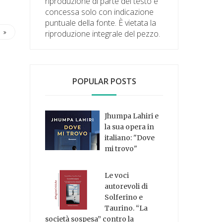
riproduzione di parte del testo è
concessa solo con indicazione
puntuale della fonte. È vietata la
riproduzione integrale del pezzo.
POPULAR POSTS
Jhumpa Lahiri e
la sua opera in
italiano: "Dove
mi trovo"
Le voci
autorevoli di
Solferino e
Taurino. “La
società sospesa” contro la