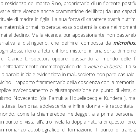
la residenza del marito Rino, proprietario di un fiorente pastifi
varie altre vicende anche drammatiche del libro) da una capaci
uale di madre in figlia. La sua forza di carattere trarrà nutri
 una maternità ormai insperata; essa sosterrà la casa nei moment
rmai al declino. Ma la vicenda, pur appassionante, non bastere
narrativa a distinguerlo, che definirei composta da
microflus
luoghi stessi, i loro affetti e il loro mistero, in una sorta di memo
 di Clarice Linspector; oppure, passando al mondo delle fi
ci nell’adattamento cinematografico della
Bella e la bestia
. La s
on la parola iniziale evidenziata in maiuscoletto non pare casuale
 vicino il rapporto frammentario della coscienza con la memoria.
mplice avvicendamento o giustapposizione del punto di vista,
ell’ultimo Novecento (da Pamuk a Houellebecq e Kundera ), m
– attesa, bambina, adolescente e infine donna - è raccontata 
l mondo, come la chiamerebbe Heidegger, alla prima persona 
n punto di vista all'altro rivela la doppia natura di questo libro
n romanzo autobiografico di formazione. Il punto di transi