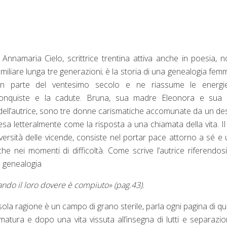
nnamaria Cielo, scrittrice trentina attiva anche in poesia, 
iliare lunga tre generazioni; è la storia di una genealogia femm
an parte del ventesimo secolo e ne riassume le energie
 conquiste e la cadute. Bruna, sua madre Eleonora e sua fi
dell’autrice, sono tre donne carismatiche accomunate da un de
tesa letteralmente come la risposta a una chiamata della vita. Il
iversità delle vicende, consiste nel portar pace attorno a sé e 
che nei momenti di difficoltà. Come scrive l’autrice riferendosi
a genealogia
ndo il loro dovere è compiuto» (pag.43).
a sola ragione è un campo di grano sterile, parla ogni pagina di q
matura e dopo una vita vissuta all’insegna di lutti e separazion