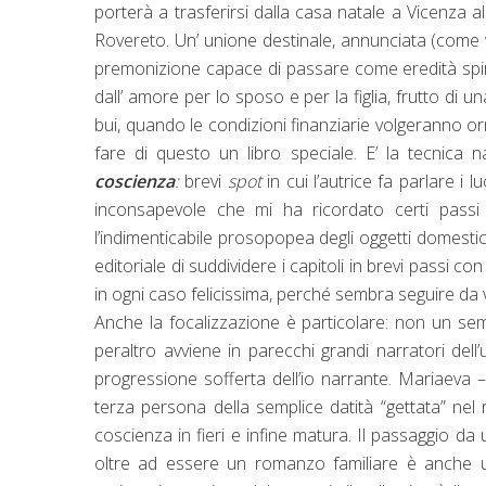
porterà a trasferirsi dalla casa natale a Vicenza al
Rovereto. Un’ unione destinale, annunciata (come 
premonizione capace di passare come eredità spirit
dall’ amore per lo sposo e per la figlia, frutto di
bui, quando le condizioni finanziarie volgeranno o
fare di questo un libro speciale. E’ la tecnica 
coscienza
:
brevi
spot
in cui l’autrice fa parlare i 
inconsapevole che mi ha ricordato certi passi
l’indimenticabile prosopopea degli oggetti domesti
editoriale di suddividere i capitoli in brevi passi c
in ogni caso felicissima, perché sembra seguire da
Anche la focalizzazione è particolare: non un se
peraltro avviene in parecchi grandi narratori d
progressione sofferta dell’io narrante. Mariaeva 
terza persona della semplice datità “gettata” ne
coscienza in fieri e infine matura. Il passaggio da u
oltre ad essere un romanzo familiare è anche u