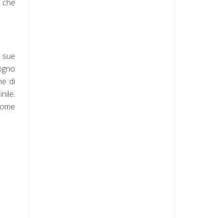
a che
e sue
sogno
he di
nile.
 come