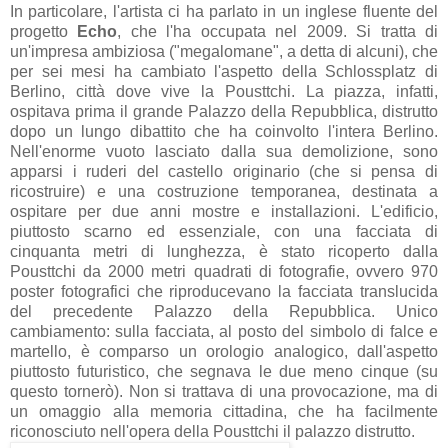
In particolare, l'artista ci ha parlato in un inglese fluente del
progetto
Echo
, che l'ha occupata nel 2009. Si tratta di
un'impresa ambiziosa ("megalomane", a detta di alcuni), che
per sei mesi ha cambiato l'aspetto della Schlossplatz di
Berlino, città dove vive la Pousttchi. La piazza, infatti,
ospitava prima il grande Palazzo della Repubblica, distrutto
dopo un lungo dibattito che ha coinvolto l'intera Berlino.
Nell'enorme vuoto lasciato dalla sua demolizione, sono
apparsi i ruderi del castello originario (che si pensa di
ricostruire) e una costruzione temporanea, destinata a
ospitare per due anni mostre e installazioni. L'edificio,
piuttosto scarno ed essenziale, con una facciata di
cinquanta metri di lunghezza, è stato ricoperto dalla
Pousttchi da 2000 metri quadrati di fotografie, ovvero 970
poster fotografici che riproducevano la facciata translucida
del precedente Palazzo della Repubblica. Unico
cambiamento: sulla facciata, al posto del simbolo di falce e
martello, è comparso un orologio analogico, dall'aspetto
piuttosto futuristico, che segnava le due meno cinque (su
questo tornerò). Non si trattava di una provocazione, ma di
un omaggio alla memoria cittadina, che ha facilmente
riconosciuto nell'opera della Pousttchi il palazzo distrutto.