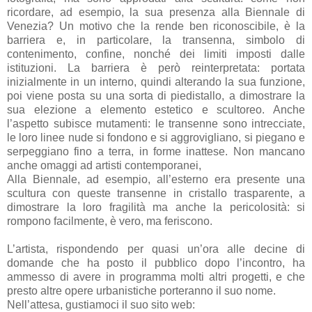
ricordare, ad esempio, la sua presenza alla Biennale di
Venezia? Un motivo che la rende ben riconoscibile, è la
barriera e, in particolare, la transenna, simbolo di
contenimento, confine, nonché dei limiti imposti dalle
istituzioni. La barriera è però reinterpretata: portata
inizialmente in un interno, quindi alterando la sua funzione,
poi viene posta su una sorta di piedistallo, a dimostrare la
sua elezione a elemento estetico e scultoreo. Anche
l’aspetto subisce mutamenti: le transenne sono intrecciate,
le loro linee nude si fondono e si aggrovigliano, si piegano e
serpeggiano fino a terra, in forme inattese. Non mancano
anche omaggi ad artisti contemporanei,
Alla Biennale, ad esempio, all’esterno era presente una
scultura con queste transenne in cristallo trasparente, a
dimostrare la loro fragilità ma anche la pericolosità: si
rompono facilmente, è vero, ma feriscono.
L’artista, rispondendo per quasi un’ora alle decine di
domande che ha posto il pubblico dopo l’incontro, ha
ammesso di avere in programma molti altri progetti, e che
presto altre opere urbanistiche porteranno il suo nome.
Nell’attesa, gustiamoci il suo sito web: