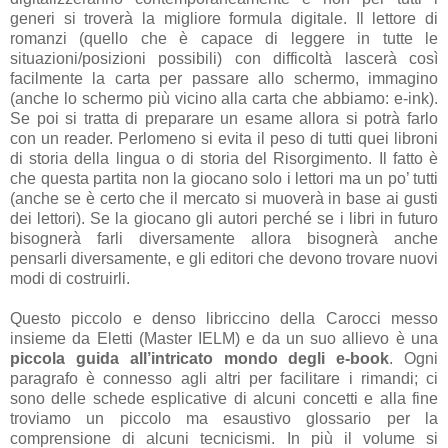
generi si troverà la migliore formula digitale. Il lettore di
romanzi (quello che è capace di leggere in tutte le
situazioni/posizioni possibili) con difficoltà lascerà così
facilmente la carta per passare allo schermo, immagino
(anche lo schermo più vicino alla carta che abbiamo: e-ink).
Se poi si tratta di preparare un esame allora si potrà farlo
con un reader. Perlomeno si evita il peso di tutti quei libroni
di storia della lingua o di storia del Risorgimento. Il fatto è
che questa partita non la giocano solo i lettori ma un po’ tutti
(anche se è certo che il mercato si muoverà in base ai gusti
dei lettori). Se la giocano gli autori perché se i libri in futuro
bisognerà farli diversamente allora bisognerà anche
pensarli diversamente, e gli editori che devono trovare nuovi
modi di costruirli.
Questo piccolo e denso libriccino della Carocci messo
insieme da Eletti (Master IELM) e da un suo allievo è una
piccola guida all’intricato mondo degli e-book
. Ogni
paragrafo è connesso agli altri per facilitare i rimandi; ci
sono delle schede esplicative di alcuni concetti e alla fine
troviamo un piccolo ma esaustivo glossario per la
comprensione di alcuni tecnicismi. In più il volume si