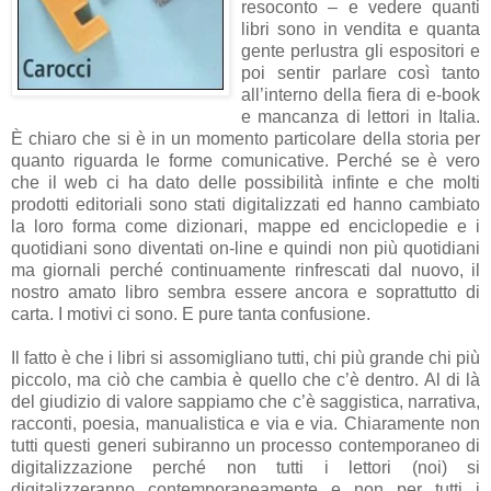
resoconto – e vedere quanti
libri sono in vendita e quanta
gente perlustra gli espositori e
poi sentir parlare così tanto
all’interno della fiera di e-book
e mancanza di lettori in Italia.
È chiaro che si è in un momento particolare della storia per
quanto riguarda le forme comunicative. Perché se è vero
che il web ci ha dato delle possibilità infinte e che molti
prodotti editoriali sono stati digitalizzati ed hanno cambiato
la loro forma come dizionari, mappe ed enciclopedie e i
quotidiani sono diventati on-line e quindi non più quotidiani
ma giornali perché continuamente rinfrescati dal nuovo, il
nostro amato libro sembra essere ancora e soprattutto di
carta. I motivi ci sono. E pure tanta confusione.
Il fatto è che i libri si assomigliano tutti, chi più grande chi più
piccolo, ma ciò che cambia è quello che c’è dentro. Al di là
del giudizio di valore sappiamo che c’è saggistica, narrativa,
racconti, poesia, manualistica e via e via. Chiaramente non
tutti questi generi subiranno un processo contemporaneo di
digitalizzazione perché non tutti i lettori (noi) si
digitalizzeranno contemporaneamente e non per tutti i