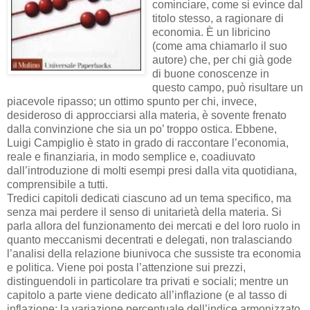
cominciare, come si evince dal
titolo stesso, a ragionare di
economia. È un libricino
(come ama chiamarlo il suo
autore) che, per chi già gode
di buone conoscenze in
questo campo, può risultare un
piacevole ripasso; un ottimo spunto per chi, invece,
desideroso di approcciarsi alla materia, è sovente frenato
dalla convinzione che sia un po’ troppo ostica. Ebbene,
Luigi Campiglio è stato in grado di raccontare l’economia,
reale e finanziaria, in modo semplice e, coadiuvato
dall’introduzione di molti esempi presi dalla vita quotidiana,
comprensibile a tutti.
Tredici capitoli dedicati ciascuno ad un tema specifico, ma
senza mai perdere il senso di unitarietà della materia. Si
parla allora del funzionamento dei mercati e del loro ruolo in
quanto meccanismi decentrati e delegati, non tralasciando
l’analisi della relazione biunivoca che sussiste tra economia
e politica. Viene poi posta l’attenzione sui prezzi,
distinguendoli in particolare tra privati e sociali; mentre un
capitolo a parte viene dedicato all’inflazione (e al tasso di
inflazione: la variazione percentuale dell’indice armonizzato