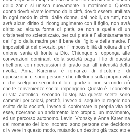
dello zar e si unisca nuovamente in matrimonio. Questa
donna dovrà vivere lontano dalla città, dovrà essere umiliata
in ogni modo in città, dalle donne, dai nobili, da tutti, non
avrà alcun diritto di ricongiungimento con il figlio, non avrà
diritto ad alcuna forma di pietà, se non a quella di un
cristianesimo sclerotizzato, per cui pietà è l' allontanamento
del figlio dalla madre per il bene del figlio e della madre, l'
impossibilità del divorzio, per l' impossibilità di rottura di un'
unione santa di fronte a Dio. Chiunque si opponga alle
convenzioni dominanti della società paga il fio di questa
ribellione con ripercussioni di grado pari all' intensità della
rivolta. Anna Karenina è romanzo di dicotomie, di
opposizioni: ci sono persone che riflettono sulla propria vita
e che scelgono secondo il loro giudizio, non secondo ciò
che le convenienze sociali impongono. Questo è il concetto
di vita autentica, secondo Tolstoj. Ma queste scelte sono
cammini pericolosi, perchè, invece di seguire le regole non
scritte della società, invece di conformare la propria vita ad
esse, ricercano un andamento loro proprio, un movimento,
ed un percorso autonomo. Levin, Vronsky e Anna Karenina
dal momento del loro incontro, sono persone che decidono
di vivere in questo modo, mutando un destino già tracciato e