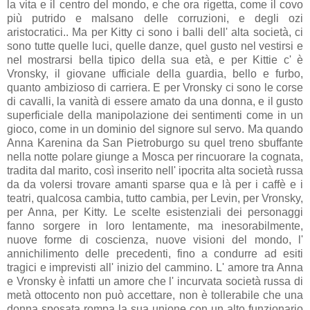
la vita e il centro del mondo, e che ora rigetta, come il covo
più putrido e malsano delle corruzioni, e degli ozi
aristocratici.. Ma per Kitty ci sono i balli dell' alta società, ci
sono tutte quelle luci, quelle danze, quel gusto nel vestirsi e
nel mostrarsi bella tipico della sua età, e per Kittie c' è
Vronsky, il giovane ufficiale della guardia, bello e furbo,
quanto ambizioso di carriera. E per Vronsky ci sono le corse
di cavalli, la vanità di essere amato da una donna, e il gusto
superficiale della manipolazione dei sentimenti come in un
gioco, come in un dominio del signore sul servo. Ma quando
Anna Karenina da San Pietroburgo su quel treno sbuffante
nella notte polare giunge a Mosca per rincuorare la cognata,
tradita dal marito, così inserito nell' ipocrita alta società russa
da da volersi trovare amanti sparse qua e là per i caffè e i
teatri, qualcosa cambia, tutto cambia, per Levin, per Vronsky,
per Anna, per Kitty. Le scelte esistenziali dei personaggi
fanno sorgere in loro lentamente, ma inesorabilmente,
nuove forme di coscienza, nuove visioni del mondo, l'
annichilimento delle precedenti, fino a condurre ad esiti
tragici e imprevisti all' inizio del cammino. L' amore tra Anna
e Vronsky è infatti un amore che l' incurvata società russa di
metà ottocento non può accettare, non è tollerabile che una
donna sposata rompa la sua unione con un alto funzionario