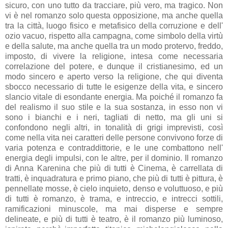
sicuro, con uno tutto da tracciare, più vero, ma tragico. Non
vi è nel romanzo solo questa opposizione, ma anche quella
tra la città, luogo fisico e metafisico della corruzione e dell'
ozio vacuo, rispetto alla campagna, come simbolo della virtù
e della salute, ma anche quella tra un modo protervo, freddo,
imposto, di vivere la religione, intesa come necessaria
correlazione del potere, e dunque il cristianesimo, ed un
modo sincero e aperto verso la religione, che qui diventa
sbocco necessario di tutte le esigenze della vita, e sincero
slancio vitale di esondante energia. Ma poiché il romanzo fa
del realismo il suo stile e la sua sostanza, in esso non vi
sono i bianchi e i neri, tagliati di netto, ma gli uni si
confondono negli altri, in tonalità di grigi imprevisti, così
come nella vita nei caratteri delle persone convivono forze di
varia potenza e contraddittorie, e le une combattono nell'
energia degli impulsi, con le altre, per il dominio. Il romanzo
di Anna Karenina che più di tutti è Cinema, è carrellata di
tratti, è inquadratura e primo piano, che più di tutti è pittura, è
pennellate mosse, è cielo inquieto, denso e voluttuoso, e più
di tutti è romanzo, è trama, e intreccio, e intrecci sottili,
ramificazioni minuscole, ma mai disperse e sempre
delineate, e più di tutti è teatro, è il romanzo più luminoso,