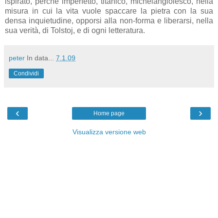
ispirato, perchè imperfetto, titanico, michelangiolesco, nella
misura in cui la vita vuole spaccare la pietra con la sua
densa inquietudine, opporsi alla non-forma e liberarsi, nella
sua verità, di Tolstoj, e di ogni letteratura.
peter
In data...
7.1.09
Condividi
‹
›
Home page
Visualizza versione web