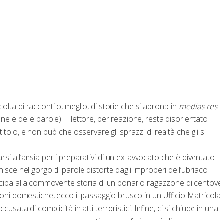
lta di racconti o, meglio, di storie che si aprono in
medias res
ne e delle parole). Il lettore, per reazione, resta disorientato
tolo, e non può che osservare gli sprazzi di realtà che gli si
si all’ansia per i preparativi di un ex-avvocato che è diventato
nisce nel gorgo di parole distorte dagli improperi dell’ubriaco
tecipa alla commovente storia di un bonario ragazzone di centove
sioni domestiche, ecco il passaggio brusco in un Ufficio Matricol
sata di complicità in atti terroristici. Infine, ci si chiude in una