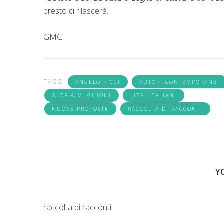
presto ci rilascerà.
GMG
TAGS:
ANGELO RICCI
AUTORI CONTEMPORANEI
GLORIA M. GHIONI
LIBRI ITALIANI
NUOVE PROPOSTE
RACCOLTA DI RACCONTI
Y
raccolta di racconti