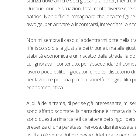
stanza dove amici e soci giocano a poker, mentre l
Dunque, cinque situazioni totalmente diverse che s
pathos. Non difficile immaginare che le tante figure
avvolge, per arrivare a incontrarsi, intrecciarsi o sco
Non mi sembra il caso di addentrarmi oltre nella t
riferisco solo alla giustizia dei tribunali, ma alla g
stabilità economica e un riscatto dalla strada, la 
cui ignorava il contenuto, per assecondare il comp
lavoro poco pulito, i giocatori di poker discutono di 
per lavorare per una piccola società che gira film po
economica, etica.
Al di là della trama, di per sé già interessante, mi s
sono affatto scontate: la narrazione è ritmata da iter
sono questi a rimarcare il carattere dei singoli per
presenza di una paratassi nervosa, disinteressata a d
risultato è senza dubbio degno di lettura, e per que