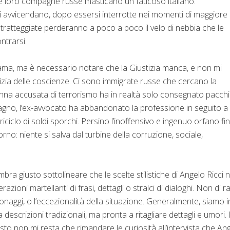
e loro compagne russe masticano un faticoso italiano.
i avvicendano, dopo essersi interrotte nei momenti di maggiore
 tratteggiate perderanno a poco a poco il velo di nebbia che le
ntrarsi.
rama, ma è necessario notare che la Giustizia manca, e non mi
iustizia delle coscienze. Ci sono immigrate russe che cercano la
donna accusata di terrorismo ha in realtà solo consegnato pacchi
agno, l’ex-avvocato ha abbandonato la professione in seguito a
riciclo di soldi sporchi. Persino l’inoffensivo e ingenuo orfano fi
rno: niente si salva dal turbine della corruzione, sociale,
embra giusto sottolineare che le scelte stilistiche di Angelo Ricci 
azioni martellanti di frasi, dettagli o stralci di dialoghi. Non di 
sonaggi, o l’eccezionalità della situazione. Generalmente, siamo i
escrizioni tradizionali, ma pronta a ritagliare dettagli e umori. I
sto non mi resta che rimandare le curiosità all’intervista che An