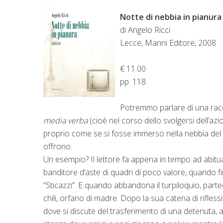
Notte di nebbia in pianura
di Angelo Ricci
Lecce, Manni Editore, 2008
€ 11.00
pp. 118
Potremmo parlare di una racco
media verba
(cioè nel corso dello svolgersi dell’azio
proprio come se si fosse immerso nella nebbia del ti
offrono.
Un esempio? Il lettore fa appena in tempo ad abituar
banditore d’aste di quadri di poco valore, quando fi
“Sticazzi”. E quando abbandona il turpiloquio, par
chili, orfano di madre. Dopo la sua catena di rifles
dove si discute del trasferimento di una detenuta, accu