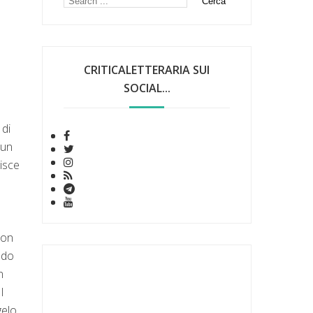
CRITICALETTERARIA SUI
SOCIAL...
 di
 un
nisce
non
rado
n
l
gelo