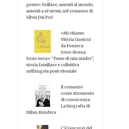
gente»: brillare, assenti al mondo,
assenti a sé stessi, nel romanzo di
Silvia Dai Pra'
«Mi chiamo
Vitória Queiroz
da Fonseca.
Sono donna.
Sono nera»: "Fame di mia madre",
storia familiare e collettiva
nell'Angola postcoloniale
Il romanzo
come strumento
di conoscenza.
La biografia di
Milan Kundera
C'è (ancora) del