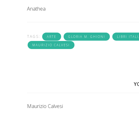
Anathea
TAGS:
ARTE
GLORIA M. GHIONI
LIBRI ITAL
MAURIZIO CALVESI
Y
Maurizio Calvesi