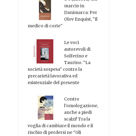
marcio in
Danimarca: Per
Olov Enquist, "Il
medico di corte"
Le voci
autorevoli di
Solferino e
Taurino. “La
società sospesa” contro la
precarietà lavorativa ed
esistenziale del presente
Contro
l’omologazione,
anche a piedi
scalzi! Tra la
voglia di cambiare il mondo e il
rischio di perdersi ne “Gli