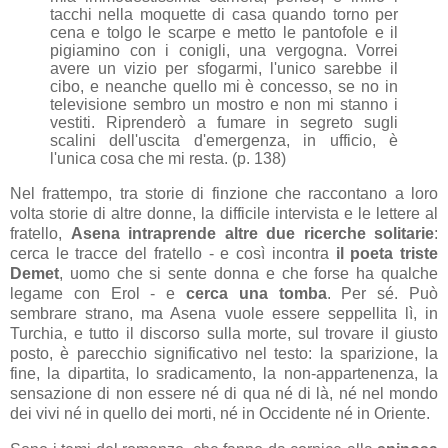
tacchi nella moquette di casa quando torno per
cena e tolgo le scarpe e metto le pantofole e il
pigiamino con i conigli, una vergogna. Vorrei
avere un vizio per sfogarmi, l'unico sarebbe il
cibo, e neanche quello mi è concesso, se no in
televisione sembro un mostro e non mi stanno i
vestiti.
Riprenderò a fumare in segreto sugli
scalini dell'uscita d'emergenza, in ufficio, è
l'unica cosa che mi resta. (p. 138)
Nel frattempo, tra storie di finzione che raccontano a loro
volta storie di altre donne, la difficile intervista e le lettere al
fratello,
Asena intraprende altre due ricerche solitarie
:
cerca le tracce del fratello - e così incontra
il poeta triste
Demet
, uomo che si sente donna e che forse ha qualche
legame con Erol - e
cerca una tomba
. Per sé. Può
sembrare strano, ma Asena vuole essere seppellita lì, in
Turchia, e tutto il discorso sulla morte, sul trovare il giusto
posto, è parecchio significativo nel testo: la sparizione, la
fine, la dipartita, lo sradicamento, la non-appartenenza, la
sensazione di non essere né di qua né di là, né nel mondo
dei vivi né in quello dei morti, né in Occidente né in Oriente.