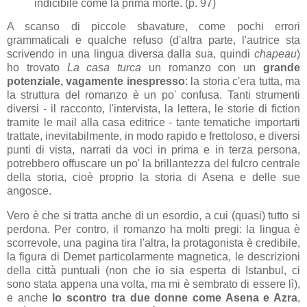
indicibile come la prima morte. (p. 97)
A scanso di piccole sbavature, come pochi errori
grammaticali e qualche refuso (d'altra parte, l'autrice sta
scrivendo in una lingua diversa dalla sua, quindi
chapeau
)
ho trovato
La casa turca
un romanzo con un
grande
potenziale, vagamente inespresso
: la storia c'era tutta, ma
la struttura del romanzo è un po' confusa. Tanti strumenti
diversi - il racconto, l'intervista, la lettera, le storie di fiction
tramite le mail alla casa editrice - tante tematiche importarti
trattate, inevitabilmente, in modo rapido e frettoloso, e diversi
punti di vista, narrati da voci in prima e in terza persona,
potrebbero offuscare un po' la brillantezza del fulcro centrale
della storia, cioè proprio la storia di Asena e delle sue
angosce.
Vero è che si tratta anche di un esordio, a cui (quasi) tutto si
perdona. Per contro, il romanzo ha molti pregi: la lingua è
scorrevole, una pagina tira l'altra, la protagonista è credibile,
la figura di Demet particolarmente magnetica, le descrizioni
della città puntuali (non che io sia esperta di Istanbul, ci
sono stata appena una volta, ma mi è sembrato di essere lì),
e anche
lo scontro tra due donne come Asena e Azra
,