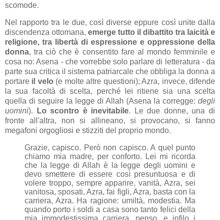
scomode.
Nel rapporto tra le due, così diverse eppure così unite dalla
discendenza ottomana,
emerge tutto il dibattito tra laicità e
religione, tra libertà di espressione e oppressione della
donna
, tra ciò che è consentito fare al mondo femminile e
cosa no: Asena - che vorrebbe solo parlare di letteratura - da
parte sua critica il sistema patriarcale che obbliga la donna a
portare
il velo
(e molte altre questioni); Azra, invece, difende
la sua facoltà di scelta, perché lei ritiene sia una scelta
quella di seguire la legge di Allah (Asena la corregge:
degli
uomini
).
Lo scontro è inevitabile
. Le due donne, una di
fronte all'altra, non si allineano, si provocano, si fanno
megafoni orgogliosi e stizziti del proprio mondo.
Grazie, capisco. Però non capisco. A quel punto
chiamo mia madre, per conforto. Lei mi ricorda
che la legge di Allah è la legge degli uomini e
devo smettere di essere così presuntuosa e di
volere troppo, sempre apparire, vanità, Azra, sei
vanitosa, sposati, Azra, fai figli, Azra, basta con la
carriera, Azra. Ha ragione: umiltà, modestia. Ma
quando porto i soldi a casa sono tanto felici della
mia immodestissima carriera, penso, e infilo i