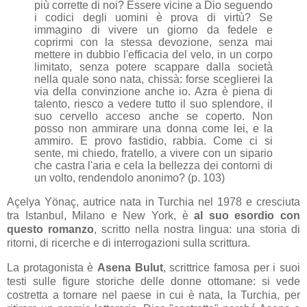
più corrette di noi? Essere vicine a Dio seguendo
i codici degli uomini è prova di virtù? Se
immagino di vivere un giorno da fedele e
coprirmi con la stessa devozione, senza mai
mettere in dubbio l'efficacia del velo, in un corpo
limitato, senza potere scappare dalla società
nella quale sono nata, chissà: forse sceglierei la
via della convinzione anche io.
Azra è piena di
talento, riesco a vedere tutto il suo splendore, il
suo cervello acceso anche se coperto. Non
posso non ammirare una donna come lei, e la
ammiro. E provo fastidio, rabbia.
Come ci si
sente, mi chiedo, fratello, a vivere con un sipario
che castra l'aria e cela la bellezza dei contorni di
un volto, rendendolo anonimo? (p. 103)
Açelya Yönaç, autrice nata in Turchia nel 1978 e cresciuta
tra Istanbul, Milano e New York, è
al suo esordio con
questo romanzo
, scritto nella nostra lingua: una storia di
ritorni, di ricerche e di interrogazioni sulla scrittura.
La protagonista è
Asena Bulut
, scrittrice famosa per i suoi
testi sulle figure storiche delle donne ottomane: si vede
costretta a tornare nel paese in cui è nata, la Turchia, per