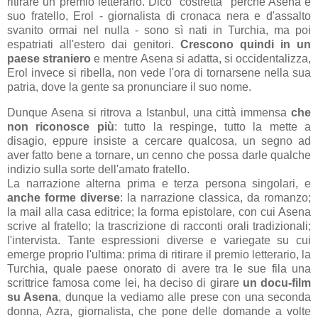
ritirare un premio letterario. Dico "costretta" perché Asena e
suo fratello, Erol - giornalista di cronaca nera e d'assalto
svanito ormai nel nulla - sono sì nati in Turchia, ma poi
espatriati all'estero dai genitori.
Crescono quindi in un
paese straniero
e mentre Asena si adatta, si occidentalizza,
Erol invece si ribella, non vede l'ora di tornarsene nella sua
patria, dove la gente sa pronunciare il suo nome.
Dunque Asena si ritrova a Istanbul, una città immensa
che
non riconosce più
: tutto la respinge, tutto la mette a
disagio, eppure insiste a cercare qualcosa, un segno ad
aver fatto bene a tornare, un cenno che possa darle qualche
indizio sulla sorte dell'amato fratello.
La narrazione alterna prima e terza persona singolari, e
anche forme diverse
: la narrazione classica, da romanzo;
la mail alla casa editrice; la forma epistolare, con cui Asena
scrive al fratello; la trascrizione di racconti orali tradizionali;
l'intervista. Tante espressioni diverse e variegate su cui
emerge proprio l'ultima: prima di ritirare il premio letterario, la
Turchia, quale paese onorato di avere tra le sue fila una
scrittrice famosa come lei, ha deciso di girare
un docu-film
su Asena
, dunque la vediamo alle prese con una seconda
donna, Azra, giornalista, che pone delle domande a volte