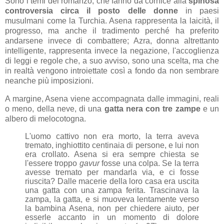
Sono i temi del romanzo, che fanno da cornice alla
spinosa
controversia circa il posto delle donne
in paesi
musulmani come la Turchia. Asena rappresenta la laicità, il
progresso, ma anche il tradimento perché ha preferito
andarsene invece di combattere; Azra, donna altrettanto
intelligente, rappresenta invece la negazione, l'accoglienza
di leggi e regole che, a suo avviso, sono una scelta, ma che
in realtà vengono introiettate così a fondo da non sembrare
neanche più imposizioni.
A margine, Asena viene accompagnata dalle immagini, reali
o meno, della neve, di una
gatta nera con tre zampe
e un
albero di melocotogna.
L'uomo cattivo non era morto, la terra aveva
tremato, inghiottito centinaia di persone, e lui non
era crollato.
Asena si era sempre chiesta se
l'essere troppo
gavur
fosse una colpa. Se la terra
avesse tremato per mandarla via, e ci fosse
riuscita? Dalle macerie della loro casa era uscita
una gatta con una zampa ferita. Trascinava la
zampa, la gatta, e si muoveva lentamente verso
la bambina Asena, non per chiedere aiuto, per
esserle accanto in un momento di dolore