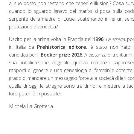
al suo posto non restano che ceneri e illusioni? Cosa su
quando lo sguardo ignavo del marito si posa sulla cod
serpente della madre di Lucie, scatenando in lei un sen
protezione e vendetta?
Uscito per la prima volta in Francia nel
1996
,
La strega
, po
in Italia da
Prehistorica
editore
, è stato nominato t
candidati per il
Booker prize 2026
. A distanza di trent’anni 
sua pubblicazione originale, questo romanzo rappresen
rapporti di genere e una genealogia al femminile potente,
grado di mandare un messaggio forte alla società di ieri c
quella di oggi: le streghe sono tra di noi, e mettere a tac
loro poteri è impossibile.
Michela La Grotteria