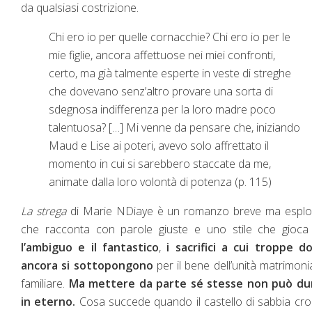
da qualsiasi costrizione.
Chi ero io per quelle cornacchie? Chi ero io per le
mie figlie, ancora affettuose nei miei confronti,
certo, ma già talmente esperte in veste di streghe
che dovevano senz’altro provare una sorta di
sdegnosa indifferenza per la loro madre poco
talentuosa? […] Mi venne da pensare che, iniziando
Maud e Lise ai poteri, avevo solo affrettato il
momento in cui si sarebbero staccate da me,
animate dalla loro volontà di potenza (p. 115)
La strega
di Marie NDiaye è un romanzo breve ma esplos
che racconta con parole giuste e uno stile che gioca
l’ambiguo e il fantastico
,
i sacrifici a cui troppe d
ancora si sottopongono
per il bene dell’unità matrimoni
familiare.
Ma mettere da parte sé stesse non può du
in eterno.
Cosa succede quando il castello di sabbia crol