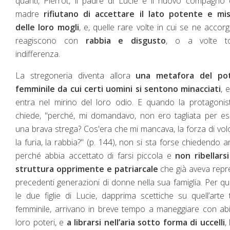
quanti, Pierrot, il padre di Lucie e il nuovo compagno 
madre
rifiutano di accettare il lato potente e mis
delle loro mogli
, e, quelle rare volte in cui se ne accor
reagiscono con
rabbia e disgusto
, o a volte to
indifferenza.
La stregoneria diventa allora
una metafora del po
femminile da cui certi uomini si sentono minacciati
, 
entra nel mirino del loro odio. E quando la protagonis
chiede, "perché, mi domandavo, non ero tagliata per e
una brava strega? Cos'era che mi mancava, la forza di vol
la furia, la rabbia?" (p. 144), non si sta forse chiedendo 
perché abbia accettato di farsi piccola e
non ribellarsi
struttura opprimente e patriarcale
che già aveva repr
precedenti generazioni di donne nella sua famiglia. Per q
le due figlie di Lucie, dapprima scettiche su quell’arte 
femminile, arrivano in breve tempo a maneggiare con abil
loro poteri, e
a librarsi nell’aria sotto forma di uccelli
, 