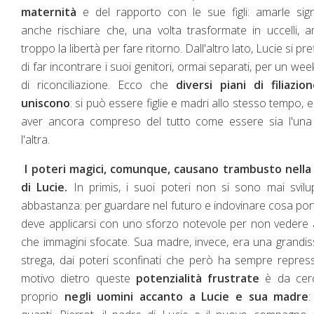
maternità
e del rapporto con le sue figli: amarle sign
anche rischiare che, una volta trasformate in uccelli, 
troppo la libertà per fare ritorno. Dall'altro lato, Lucie si pre
di far incontrare i suoi genitori, ormai separati, per un we
di riconciliazione. Ecco che
diversi piani di filiazio
uniscono
: si può essere figlie e madri allo stesso tempo, 
aver ancora compreso del tutto come essere sia l'una
l'altra.
I poteri magici, comunque, causano trambusto nella 
di Lucie.
In primis, i suoi poteri non si sono mai svilu
abbastanza: per guardare nel futuro e indovinare cosa por
deve applicarsi con uno sforzo notevole per non vedere 
che immagini sfocate. Sua madre, invece, era una grandi
strega, dai poteri sconfinati che però ha sempre repress
motivo dietro queste
potenzialità frustrate
è da cerc
proprio
negli uomini accanto a Lucie e sua madre
: