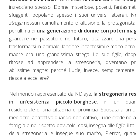
intrecciano spesso. Donne misteriose, potenti, fantasmat
sfuggenti, popolano spesso i suoi universi letterari. 
strega
nessun camuffamento o allusione: la protagonista
penultima di
una generazione di donne con poteri mag
guardare nel passato e nel futuro, localizzare una per
trasformarsi in animale, lanciare incantesimi e molto altro
madre era una grandissima strega. Le sue figlie, dapp
ritrose ad apprendere la stregoneria, diventano pr
abilissime maghe: perché Lucie, invece, semplicemente
riesce a eccellere?
Nel mondo rappresentato da NDiaye,
la stregoneria res
in un’esistenza piccolo-borghese
, in un quart
residenziale di una cittadina di provincia. Sposata a un
mediocre, anafettivo quando non cattivo, Lucie crede nell
famiglia e nel rispetto dovutole: così, insegna alle figlie il ta
della stregoneria e insegue suo marito, Pierrot, quand