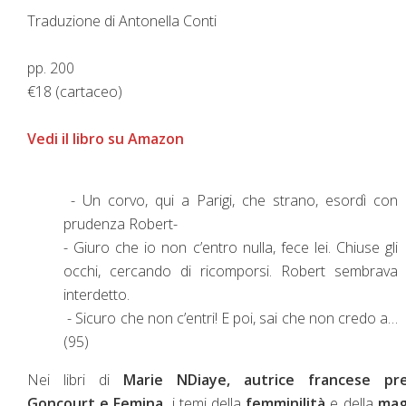
Traduzione di Antonella Conti
pp. 200
€18 (cartaceo)
Vedi il libro su Amazon
- Un corvo, qui a Parigi, che strano, esordì con
prudenza Robert-
- Giuro che io non c’entro nulla, fece lei. Chiuse gli
occhi, cercando di ricomporsi. Robert sembrava
interdetto.
- Sicuro che non c’entri! E poi, sai che non credo a…
(95)
Nei libri di
Marie NDiaye, autrice francese pr
Goncourt e Femina,
i temi della
femminilità
e della
mag