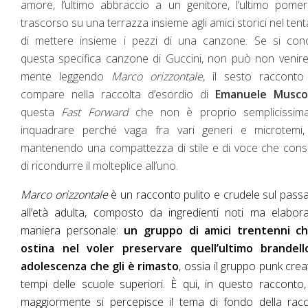
amore, l’ultimo abbraccio a un genitore, l’ultimo pomer
trascorso su una terrazza insieme agli amici storici nel tent
di mettere insieme i pezzi di una canzone. Se si con
questa specifica canzone di Guccini, non può non venire
mente leggendo
Marco orizzontale
, il sesto racconto
compare nella raccolta d’esordio di
Emanuele Musco
questa
Fast Forward
che non è proprio semplicissim
inquadrare perché vaga fra vari generi e microtemi,
mantenendo una compattezza di stile e di voce che con
di ricondurre il molteplice all’uno.
Marco orizzontale
è un racconto pulito e crudele sul pass
all’età adulta, composto da ingredienti noti ma elabora
maniera personale:
un gruppo di amici trentenni ch
ostina nel voler preservare quell’ultimo brandell
adolescenza che gli è rimasto
, ossia il gruppo punk crea
tempi delle scuole superiori. È qui, in questo racconto
maggiormente si percepisce il tema di fondo della racc