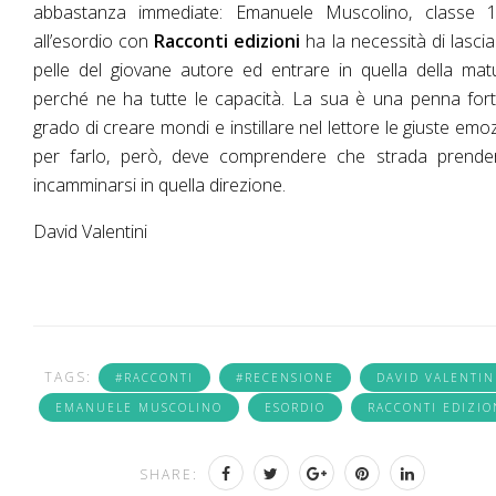
abbastanza immediate: Emanuele Muscolino, classe 1
all’esordio con
Racconti edizioni
ha la necessità di lascia
pelle del giovane autore ed entrare in quella della matu
perché ne ha tutte le capacità. La sua è una penna fort
grado di creare mondi e instillare nel lettore le giuste emoz
per farlo, però, deve comprendere che strada prende
incamminarsi in quella direzione.
David Valentini
TAGS:
#RACCONTI
#RECENSIONE
DAVID VALENTIN
EMANUELE MUSCOLINO
ESORDIO
RACCONTI EDIZIO
SHARE: