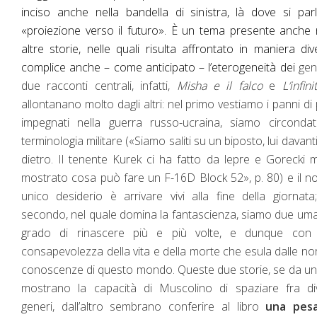
inciso anche nella bandella di sinistra, là dove si par
«proiezione verso il futuro». È un tema presente anche 
altre storie, nelle quali risulta affrontato in maniera div
complice anche – come anticipato – l’eterogeneità dei
gene
due racconti centrali, infatti,
Misha e il falco
e
L’infini
allontanano molto dagli altri: nel primo vestiamo i panni di p
impegnati nella guerra russo-ucraina, siamo circondat
terminologia militare («Siamo saliti su un biposto, lui davanti
dietro. Il tenente Kurek ci ha fatto da lepre e Gorecki 
mostrato cosa può fare un F-16D Block 52», p. 80) e il n
unico desiderio è arrivare vivi alla fine della giornata
secondo, nel quale domina la fantascienza, siamo due uma
grado di rinascere più e più volte, e dunque con
consapevolezza della vita e della morte che esula dalle no
conoscenze di questo mondo. Queste due storie, se da un
mostrano la capacità di Muscolino di spaziare fra div
generi, dall’altro sembrano conferire al libro
una pes