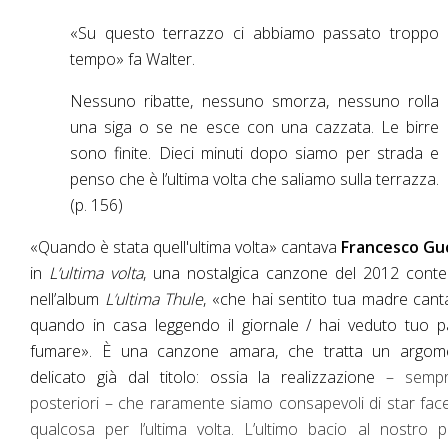
«Su questo terrazzo ci abbiamo passato troppo
tempo» fa Walter.
Nessuno ribatte, nessuno smorza, nessuno rolla
una siga o se ne esce con una cazzata. Le birre
sono finite. Dieci minuti dopo siamo per strada e
penso che è l’ultima volta che saliamo sulla terrazza.
(p. 156)
«Quando è stata quell'ultima volta» cantava
Francesco Guc
in
L’ultima volta
, una nostalgica canzone del 2012 conte
nell’album
L
’
ultima Thule
, «che hai sentito tua madre cant
quando in casa leggendo il giornale / hai veduto tuo 
fumare». È una canzone amara, che tratta un argom
delicato già dal titolo: ossia la realizzazione
– semp
posteriori – che
raramente siamo consapevoli di star fa
qualcosa per l’ultima volta. L’ultimo bacio al nostro 