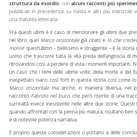
struttura da esordio
, con
alcuni racconti più sperime
pubblicati in precedenza su rivista e altri più indirizzati 
una maturità letteraria.
Fra questi ultimi è il caso di menzionare gli ultimi due pre
nel libro, quel
Marco orizzontale
già citato e
Io che crede
morire
: quest’ultimo – bellissimo e struggente – è la storia 
uomo che trascorre tutta la vita preda dell’angoscia di m
ritrovandosi così a perdere di vista i momenti importanti. 
un caso che i temi delle ultime volte, della morte e del f
inaspettato siano così forti in questa storia così come lo
Marco orizzontale
ma anche, in maniera diversa, nel p
racconto
Fabrizio nel buco
, che però risente di una tracc
surrealtà invece inesistente nelle altre due storie. Questi 
quando affrontati con la penna più matura, risultano ben sc
e di notevole potenza narrativa.
E proprio queste considerazioni ci portano a delle conclu