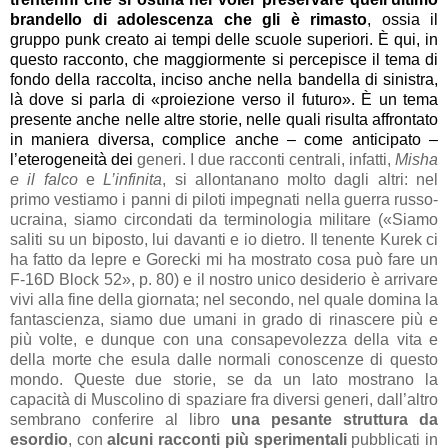
brandello di adolescenza che gli è rimasto
, ossia il
gruppo punk creato ai tempi delle scuole superiori. È qui, in
questo racconto, che maggiormente si percepisce il tema di
fondo della raccolta, inciso anche nella bandella di sinistra,
là dove si parla di «proiezione verso il futuro». È un tema
presente anche nelle altre storie, nelle quali risulta affrontato
in maniera diversa, complice anche – come anticipato –
l’eterogeneità dei
generi. I due racconti centrali, infatti,
Misha
e il falco
e
L’infinita
, si allontanano molto dagli altri: nel
primo vestiamo i panni di piloti impegnati nella guerra russo-
ucraina, siamo circondati da terminologia militare («Siamo
saliti su un biposto, lui davanti e io dietro. Il tenente Kurek ci
ha fatto da lepre e Gorecki mi ha mostrato cosa può fare un
F-16D Block 52», p. 80) e il nostro unico desiderio è arrivare
vivi alla fine della giornata; nel secondo, nel quale domina la
fantascienza, siamo due umani in grado di rinascere più e
più volte, e dunque con una consapevolezza della vita e
della morte che esula dalle normali conoscenze di questo
mondo. Queste due storie, se da un lato mostrano la
capacità di Muscolino di spaziare fra diversi generi, dall’altro
sembrano conferire al libro
una pesante struttura da
esordio
, con
alcuni racconti più sperimentali
pubblicati in