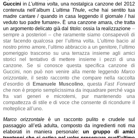
Guccini
in
L’ultima volta
, una nostalgica canzone del 2012
contenuta nell’album
L
’
ultima Thule
, «che hai sentito tua
madre cantare / quando in casa leggendo il giornale / hai
veduto tuo padre fumare». È una canzone amara, che tratta
un argomento delicato già dal titolo: ossia la realizzazione
–
sempre a posteriori – che
raramente siamo consapevoli di
star facendo qualcosa per l’ultima volta. L’ultimo bacio al
nostro primo amore, l’ultimo abbraccio a un genitore, l’ultimo
pomeriggio trascorso su una terrazza insieme agli amici
storici nel tentativo di mettere insieme i pezzi di una
canzone. Se si conosce questa specifica canzone di
Guccini, non può non venire alla mente leggendo
Marco
orizzontale
, il sesto racconto che compare nella raccolta
d’esordio di
Emanuele Muscolino
, questa
Fast Forward
che non è proprio semplicissima da inquadrare perché vaga
fra vari generi e microtemi, pur mantenendo una
compattezza di stile e di voce che consente di ricondurre il
molteplice all’uno.
Marco orizzontale
è un racconto pulito e crudele sul
passaggio all’età adulta, composto da ingredienti noti ma
elaborati in maniera personale:
un gruppo di amici
trentenni che si ostina nel voler preservare quell’ultimo