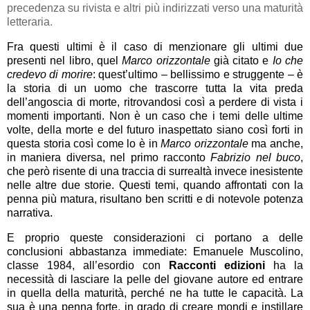
precedenza su rivista e altri più indirizzati verso una maturità
letteraria.
Fra questi ultimi è il caso di menzionare gli ultimi due
presenti nel libro, quel
Marco orizzontale
già citato e
Io che
credevo di morire
: quest’ultimo – bellissimo e struggente – è
la storia di un uomo che trascorre tutta la vita preda
dell’angoscia di morte, ritrovandosi così a perdere di vista i
momenti importanti. Non è un caso che i temi delle ultime
volte, della morte e del futuro inaspettato siano così forti in
questa storia così come lo è in
Marco orizzontale
ma anche,
in maniera diversa, nel primo racconto
Fabrizio nel buco
,
che però risente di una traccia di surrealtà invece inesistente
nelle altre due storie. Questi temi, quando affrontati con la
penna più matura, risultano ben scritti e di notevole potenza
narrativa.
E proprio queste considerazioni ci portano a delle
conclusioni abbastanza immediate: Emanuele Muscolino,
classe 1984, all’esordio con
Racconti edizioni
ha la
necessità di lasciare la pelle del giovane autore ed entrare
in quella della maturità, perché ne ha tutte le capacità. La
sua è una penna forte, in grado di creare mondi e instillare