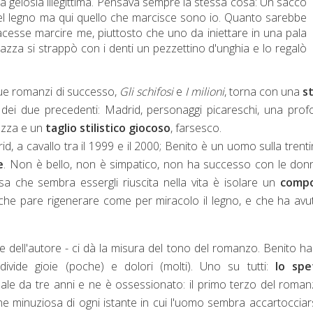
 sua gelosia illegittima. Pensava sempre la stessa cosa: Un sacco
 del legno ma qui quello che marcisce sono io. Quanto sarebbe
acesse marcire me, piuttosto che uno da iniettare in una pala
gazza si strappò con i denti un pezzettino d'unghia e lo regalò
i due romanzi di successo,
Gli schifosi
e
I milioni
, torna con una
s
 dei due precedenti: Madrid, personaggi picareschi, una pro
lezza e un
taglio stilistico giocoso
, farsesco.
, a cavallo tra il 1999 e il 2000; Benito è un uomo sulla trent
e
. Non è bello, non è simpatico, non ha successo con le don
sa che sembra essergli riuscita nella vita è isolare un
comp
) che pare rigenerare come per miracolo il legno, e che ha avu
 e dell'autore - ci dà la misura del tono del romanzo. Benito h
ivide gioie (poche) e dolori (molti). Uno su tutti:
lo spe
ale da tre anni e ne è ossessionato: il primo terzo del roma
ne minuziosa di ogni istante in cui l'uomo sembra accartocciar