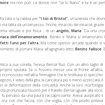
amore
ma non può. Le donne non "se lo filano" e lui è un per
à forzata e la rabbia per
"i tizi di Bristol"
, un'azienda che dov
o ma latita da un bel pezzo. Finché, miracolo dei miracoli, grazie
ima virtuale e poi fisica - di un
angelo, Maria
. Da una cro
onaca dell'innamoramento
: Benito e Maria si innamorano 
atti l'uno per l'altra
. Ma come spesso accade quando si v
momento di portare Maria all'agognato letto,
Benito fallisce
. 
ica a sua sorella, Teresa Bernal Ruiz. Con un altro taglio di
a proprio sputata. Se si fossero messe una di fronte all'altra,
conosciuto nell'altra l'immagine che le restituiva lo specchio
negozio, il video della gita, la caricatura più o meno azzeccata, il
 con le deformazioni della concavità. Anche la loro morfologia
la pronunciata risuonò per il fratello Bernal uguale alla voce,
 fu pervaso da una paura raccapricciante. Aveva auspicato il
ra con che faccia, con che voglia, con che pisello poteva