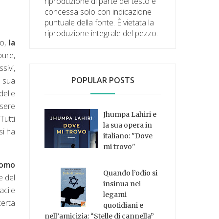
riproduzione di parte del testo è
concessa solo con indicazione
puntuale della fonte. È vietata la
riproduzione integrale del pezzo.
no,
la
pure,
sivi,
POPULAR POSTS
 sua
delle
ssere
Jhumpa Lahiri e
Tutti
la sua opera in
si ha
italiano: "Dove
mi trovo"
uomo
Quando l’odio si
e del
insinua nei
acile
legami
erta
quotidiani e
nell’amicizia: “Stelle di cannella”