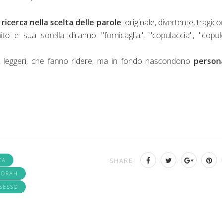
 ricerca nella scelta delle parole
: originale, divertente, tragic
o e sua sorella diranno "fornicaglia", "copulaccia", "copul
ti, leggeri, che fanno ridere, ma in fondo nascondono
person
ZA
SHARE:
BORAH
SESSO