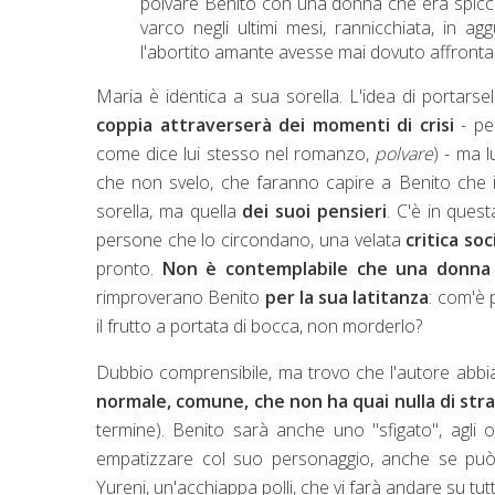
polvare Benito con una donna che era spiccic
varco negli ultimi mesi, rannicchiata, in 
l'abortito amante avesse mai dovuto affrontar
Maria è identica a sua sorella. L'idea di portarse
coppia attraverserà dei momenti di crisi
- pe
come dice lui stesso nel romanzo,
polvare
) - ma l
che non svelo, che faranno capire a Benito che 
sorella, ma quella
dei suoi pensieri
. C'è in ques
persone che lo circondano, una velata
critica soc
pronto.
Non è contemplabile che una donna gl
rimproverano Benito
per la sua latitanza
: com'è 
il frutto a portata di bocca, non morderlo?
Dubbio comprensibile, ma trovo che l'autore abbi
normale, comune, che non ha quai nulla di strao
termine). Benito sarà anche uno "sfigato", agli o
empatizzare col suo personaggio, anche se può
Yureni, un'acchiappa polli, che vi farà andare su tutt