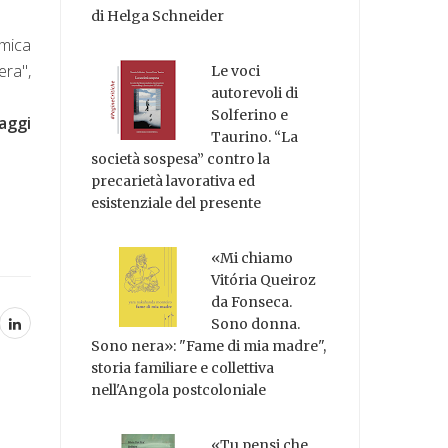
di Helga Schneider
omica
era",
Le voci
autorevoli di
Solferino e
aggi
Taurino. “La
società sospesa” contro la
precarietà lavorativa ed
esistenziale del presente
«Mi chiamo
Vitória Queiroz
da Fonseca.
Sono donna.
Sono nera»: "Fame di mia madre",
storia familiare e collettiva
nell'Angola postcoloniale
«Tu pensi che