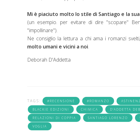
Mi è piaciuto molto lo stile di Santiago e la sua
(un esempio. per evitare di dire "scopare" Benit
"impollinare").
Ne consiglio la lettura a chi ama i romanzi svel
molto umani e vicini a noi
.
Deborah D'Addetta
TAGS:
#RECENSIONE
#ROMANZO
ASTINEN
BLACKIE EDIZIONI
CHIMICA
D'ADDETTA DE
RELAZIONI DI COPPIA
SANTIAGO LORENZO
VOGLIA