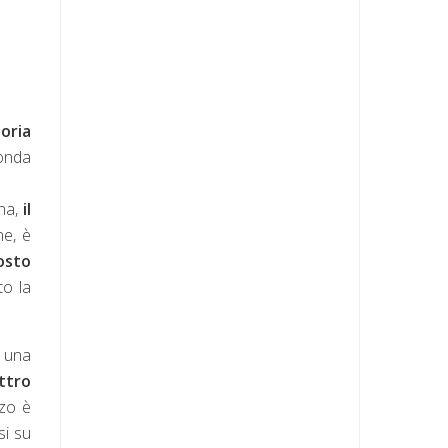
toria
fonda
ina,
il
ne, è
osto
to la
a una
ttro
nzo è
si su