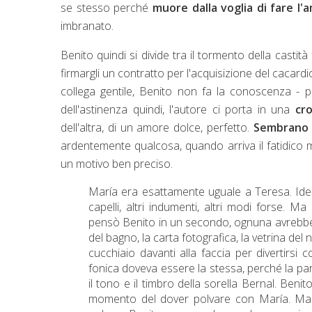
se stesso perché
muore dalla voglia di fare l'
imbranato.
Benito quindi si divide tra il tormento della castit
firmargli un contratto per l'acquisizione del cacardi
collega gentile, Benito non fa la conoscenza - pr
dell'astinenza quindi, l'autore ci porta in una
cr
dell'altra, di un amore dolce, perfetto.
Sembrano f
ardentemente qualcosa, quando arriva il fatidico 
un motivo ben preciso.
María era esattamente uguale a Teresa. Ident
capelli, altri indumenti, altri modi forse. M
pensò Benito in un secondo, ognuna avrebbe ri
del bagno, la carta fotografica, la vetrina del 
cucchiaio davanti alla faccia per divertirsi
fonica doveva essere la stessa, perché la paro
il tono e il timbro della sorella
Bernal.
Benito
momento del dover polvare con María. Ma o