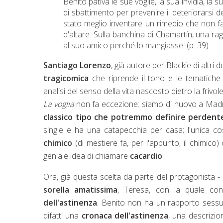
Benito pativa le sue voglie, la sua invidia, la
di sbattimento per prevenire il deteriorarsi
stato meglio inventare un rimedio che non f
d'altare. Sulla banchina di Chamartín, una ra
al suo amico perché lo mangiasse. (p. 39)
Santiago Lorenzo
, già autore per Blackie di altr
tragicomica
che riprende il tono e le tematiche
analisi del senso della vita nascosto dietro la frivo
La voglia
non fa eccezione: siamo di nuovo a Madrid
classico tipo che potremmo definire perdent
single e ha una catapecchia per casa; l'unica co
chimico
(di mestiere fa, per l'appunto, il chimico
geniale idea di chiamare
cacardio
.
Ora, già questa scelta da parte del protagonista -
sorella amatissima
, Teresa, con la quale cond
dell'astinenza
. Benito non ha un rapporto sessu
difatti una
cronaca dell'astinenza
, una descrizio