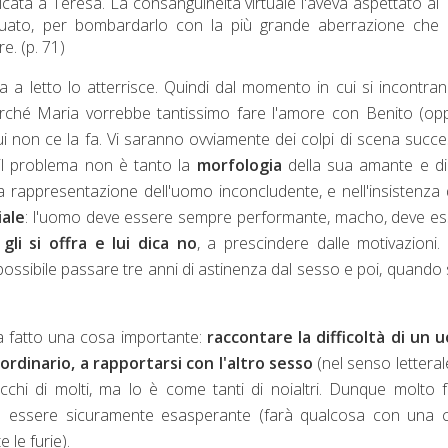
ata a Teresa. La consanguineità virtuale l'aveva aspettato al
agguato, per bombardarlo con la più grande aberrazione che
e. (p. 71)
la a letto lo atterrisce. Quindi dal momento in cui si incontra
rché Maria vorrebbe tantissimo fare l'amore con Benito (op
ui non ce la fa. Vi saranno ovviamente dei colpi di scena succes
il problema non è tanto la
morfologia
della sua amante e di
ta rappresentazione dell'uomo inconcludente, e nell'insistenza 
iale
: l'uomo deve essere sempre performante, macho, deve e
i si offra e lui dica no
, a prescindere dalle motivazioni. 
possibile passare tre anni di astinenza dal sesso e poi, quando 
a fatto una cosa importante:
raccontare la difficoltà di un 
rdinario, a rapportarsi con l'altro sesso
(nel senso letteral
cchi di molti, ma lo è come tanti di noialtri. Dunque molto f
 essere sicuramente esasperante (farà qualcosa con una c
e le furie).