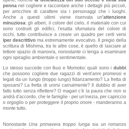
penna
nel cogliere e raccontare anche i dettagli più piccoli,
per arricchire di carattere sia i personaggi che i luoghi.
Anche a questi ultimi viene riservata un
'attenzione
minuziosa
: gli alberi, il colore del cielo, il materiale con cui
sono costruiti gli edifici, l'esatta sfumatura del colore di
occhi, tutto contribuisce a creare un quadro per certi versi
iper descrittivo
ma estremamente evocativo. Il pregio della
scrittura di Mishima, tra le altre cose, è quello di lasciare al
lettore spazio di manovra, nonostante ci tenga a esaminare
ogni spiraglio ambientale o sentimentale.
Lo stesso succede con Ikuo e Momoko: quali sono i
dubbi
che possono cogliere due ragazzi di vent'anni promessi e
legati da un lungo (troppo lungo) fidanzamento? La fretta di
sposarsi? La fretta di unirsi carnalmente? Il dubbio di aver
fatto tutto senza riflettere? O magari c'è la paura che non si
andrà d'accordo, che le famiglie - per un'inezia, per capriccio
o orgoglio o per proteggere il proprio onore - manderanno a
monte tutto.
Nonostante
Una primavera troppo lunga
sia un romanzo