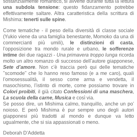
sostanzialmente romantico, si avverte durante tutta la lettura
una subdola tensione
: questo fidanzamento potrebbe
effettivamente saltare. Altra caratteristica della scrittura di
Mishima:
tenerti sulle spine
.
Come tematiche - il peso della diversità di classe sociale
(Yukio viene da una famiglia benestante, Momoko da una di
commercianti più umili),
le distinzioni di casta
,
l'opposizione tra mondo rurale e urbano,
le sofferenze
intime
dei due ragazzi -
Una primavera troppo lunga
ricorda
molto un altro romanzo di successo dell'autore giapponese,
Sete d'amore
. Non c'è traccia però qui delle tematiche
"scomode" che lo hanno reso famoso (e a me caro), quali
l'omosessualità, il sesso come arma e vendetta, il
masochismo, l'istinto di morte, come possiamo trovare in
Colori proibiti
, il già citato
Confessioni di una maschera
,
La scuola della carne, Musica
e così via.
Se posso dire, un Mishima calmo, tranquillo, anche un po'
noioso. E però Mishima è pur sempre uno degli autori
giapponesi più tradotti al mondo e dunque va letto
ugualmente, che si sia appassionati o meno.
Deborah D'Addetta