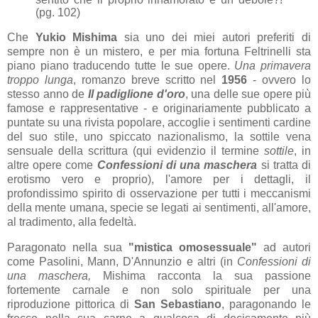
(pg. 102)
Che
Yukio Mishima
sia uno dei miei autori preferiti di
sempre non è un mistero, e per mia fortuna Feltrinelli sta
piano piano traducendo tutte le sue opere.
Una primavera
troppo lunga
, romanzo breve scritto nel
1956
- ovvero lo
stesso anno de
Il padiglione d'oro
, una delle sue opere più
famose e rappresentative - e originariamente pubblicato a
puntate su una rivista popolare, accoglie i sentimenti cardine
del suo stile, uno spiccato nazionalismo, la sottile vena
sensuale della scrittura (qui evidenzio il termine
sottile
, in
altre opere come
Confessioni di una maschera
si tratta di
erotismo vero e proprio), l'amore per i dettagli, il
profondissimo spirito di osservazione per tutti i meccanismi
della mente umana, specie se legati ai sentimenti, all'amore,
al tradimento, alla fedeltà.
Paragonato nella sua
"mistica omosessuale"
ad autori
come Pasolini, Mann, D'Annunzio e altri (in
Confessioni di
una maschera,
Mishima racconta la sua passione
fortemente carnale e non solo spirituale per una
riproduzione pittorica di
San Sebastiano
, paragonando le