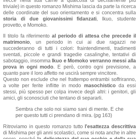
frecce nella sua carne a qualcosa di decisamente più
triviale) in questo romanzo Mishima lascia da parte la ricerca
delle coordinate del suo orientamento e si concentra sulla
storia di due giovanissimi fidanzati
, Ikuo, studente
provetto, e Momoko.
Il titolo fa riferimento
al periodo di attesa che precede il
matrimonio
, un periodo in cui ai due ragazzi ne
succederanno di tutti i colori: fraintendimenti, tradimenti
sventati, piccole e grandi tragedie casalinghe, tentativi di
sabotaggio, insomma
Ikuo e Momoko verranno messi alla
prova in ogni modo
. E però, contro ogni previsione, a
quanto pare il loro affetto ne uscirà sempre vincitore.
Questo non esclude che nel frattempo entrambi soffriranno,
a volte per ferite inflitte in modo
masochistico
da essi
stessi, più spesso per colpa invece degli altri: i genitori, gli
amici, gli sconosciuti che tentano di separarli.
Sembra che solo noi siamo sani di mente. E che
per questo tutti ci prendano di mira. (pg 163)
Ritroviamo in questo romanzo tutto
l'esattezza descrittiva
di Mishima per gli anni scolastici, come si nota anche in altre
opere, nonché
la delicatezza del suo occhio e della sua