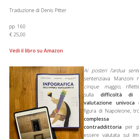
Traduzione di Denis Pitter
pp. 160
€ 25,00
Vedi il libro su Amazon
Ai posteri l’ardua sent
sentenziava Manzoni
cinque maggio
, riflet
sulla
difficoltà di
valutazione univoca
d
figura di Napoleone, t
complessa
contraddittoria
per p
essere valutata sul lim