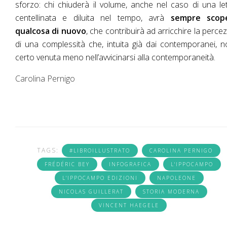
sforzo: chi chiuderà il volume, anche nel caso di una le
centellinata e diluita nel tempo, avrà
sempre scop
qualcosa di nuovo
, che contribuirà ad arricchire la perce
di una complessità che, intuita già dai contemporanei, 
certo venuta meno nell’avvicinarsi alla contemporaneità.
Carolina Pernigo
TAGS:
#LIBROILLUSTRATO
CAROLINA PERNIGO
FRÉDÉRIC BEY
INFOGRAFICA
L'IPPOCAMPO
L'IPPOCAMPO EDIZIONI
NAPOLEONE
NICOLAS GUILLERAT
STORIA MODERNA
VINCENT HAEGELE