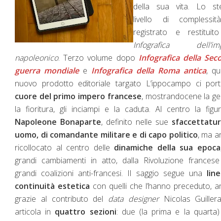
della sua vita. Lo st
livello di complessi
registrato e restituit
Infografica dell’im
napoleonico
. Terzo volume dopo
Infografica della Sec
guerra mondiale
e
Infografica della Roma antica
, q
nuovo prodotto editoriale targato L’ippocampo ci po
cuore del primo impero francese
, mostrandocene la ge
la fioritura, gli inciampi e la caduta. Al centro la figu
Napoleone Bonaparte
, definito nelle sue
sfaccettatur
uomo, di comandante militare e di capo politico
, ma a
ricollocato al centro delle
dinamiche della sua epoca
grandi cambiamenti in atto, dalla Rivoluzione francese
grandi coalizioni anti-francesi. Il saggio segue una
lin
continuità estetica
con quelli che l’hanno preceduto, 
grazie al contributo del
data designer
Nicolas Guillera
articola in
quattro sezioni
: due (la prima e la quarta