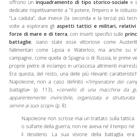
offrono un
inquadramento di tipo storico-sociale
e 
dedicate rispettivamente a “Il potere, l’impero e le istituzio
“La caduta”, due invece (la seconda e la terza) più tecn
volte a esplorare gli
aspetti tattici e militari, relativi
forze di mare e di terra
, con inserti specifici sulle
princ
battaglie
, siano state esse vittoriose come Austerli
fallimentari come Lipsia e Waterloo, ma anche su in
campagne, come quella di Spagna o di Russia, le prime v
proprie pietre di inciampo in un’ascesa altrimenti inarresta
Era questa, del resto, una delle più rilevanti caratteristic
Napoleone, non a caso definito «
l’imperatore dei cam
battaglia
» (p. 113), «
cervello di una macchina da gu
apparentemente invincibile, organizzata e strutturata
servire ai suoi scopi
» (p. 8):
Napoleone non scrisse mai un trattato sulla tattica
o sull’arte della guerra, non ne aveva né il tempo né
il desiderio. La sua visione della battaglia era