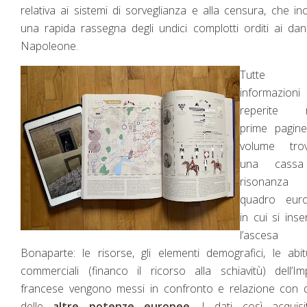
relativa ai sistemi di sorveglianza e alla censura, che in
una rapida rassegna degli undici complotti orditi ai dan
Napoleone.
Tutte 
informazioni
reperite n
prime pagine
volume tro
una cassa
risonanza
quadro eur
in cui si inse
l’ascesa
Bonaparte: le risorse, gli elementi demografici, le abit
commerciali (financo il ricorso alla schiavitù) dell’I
francese vengono messi in confronto e relazione con q
delle
altre potenze europee
. I dati così acquisit