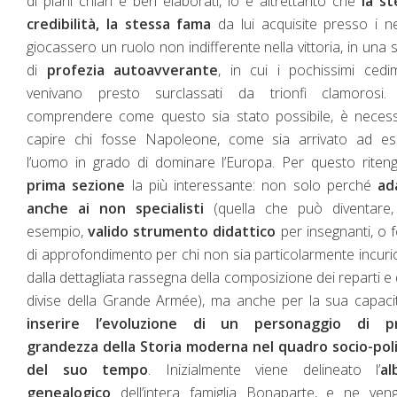
di piani chiari e ben elaborati, lo è altrettanto che
la st
credibilità, la stessa fama
da lui acquisite presso i n
giocassero un ruolo non indifferente nella vittoria, in una 
di
profezia autoavverante
, in cui i pochissimi cedi
venivano presto surclassati da trionfi clamorosi.
comprendere come questo sia stato possibile, è necess
capire chi fosse Napoleone, come sia arrivato ad es
l’uomo in grado di dominare l’Europa. Per questo riten
prima sezione
la più interessante: non solo perché
ad
anche ai non specialisti
(quella che può diventare,
esempio,
valido strumento didattico
per insegnanti, o 
di approfondimento per chi non sia particolarmente incuri
dalla dettagliata rassegna della composizione dei reparti e 
divise della Grande Armée), ma anche per la sua capaci
inserire l’evoluzione di un personaggio di p
grandezza della Storia moderna nel quadro socio-poli
del suo tempo
. Inizialmente viene delineato l’
al
genealogico
dell’intera famiglia Bonaparte, e ne ven