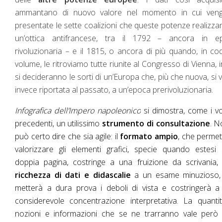
ammantano di nuovo valore nel momento in cui ven
presentate le sette coalizioni che queste potenze realizza
un’ottica antifrancese, tra il 1792 – ancora in e
rivoluzionaria – e il 1815, o ancora di più quando, in co
volume, le ritroviamo tutte riunite al Congresso di Vienna, i
si decideranno le sorti di un’Europa che, più che nuova, si 
invece riportata al passato, a un’epoca prerivoluzionaria.
Infografica dell’Impero napoleonico
si dimostra, come i v
precedenti, un utilissimo
strumento di consultazione
. N
può certo dire che sia agile: il
formato ampio
, che permet
valorizzare gli elementi grafici, specie quando estesi 
doppia pagina, costringe a una fruizione da scrivania,
ricchezza di dati e didascalie
a un esame minuzioso,
metterà a dura prova i deboli di vista e costringerà 
considerevole concentrazione interpretativa. La quanti
nozioni e informazioni che se ne trarranno vale però 