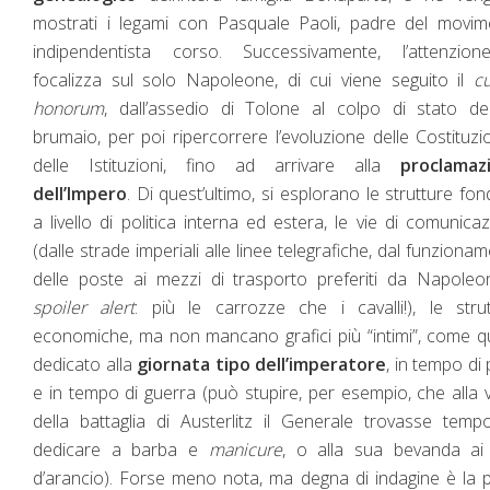
mostrati i legami con Pasquale Paoli, padre del movim
indipendentista corso. Successivamente, l’attenzion
focalizza sul solo Napoleone, di cui viene seguito il
c
honorum
, dall’assedio di Tolone al colpo di stato de
brumaio, per poi ripercorrere l’evoluzione delle Costituzi
delle Istituzioni, fino ad arrivare alla
proclamaz
dell’Impero
. Di quest’ultimo, si esplorano le strutture fon
a livello di politica interna ed estera, le vie di comunica
(dalle strade imperiali alle linee telegrafiche, dal funziona
delle poste ai mezzi di trasporto preferiti da Napole
spoiler alert
: più le carrozze che i cavalli!), le stru
economiche, ma non mancano grafici più “intimi”, come q
dedicato alla
giornata tipo dell’imperatore
, in tempo di
e in tempo di guerra (può stupire, per esempio, che alla vi
della battaglia di Austerlitz il Generale trovasse tem
dedicare a barba e
manicure
, o alla sua bevanda ai 
d’arancio). Forse meno nota, ma degna di indagine è la 