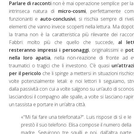
Parlare di racconti
non è mai operazione semplice: per la
intrinseca natura di
micro-cosmi
, perfettamente comp
funzionanti e
auto-conclusivi
, si rischia sempre di rive
elementi che vanno invece scoperti nella lettura. Ma dopot
la trama non è la caratteristica più rilevante dei raccon
Fabbri: molto più che quello che succede,
al let
resteranno impressi i personaggi
, originalissimi e
pot
nella loro apatia
, nella non-reazione di fronte ad ev
traumatici o tragici che li investono. C’è quasi
un’attraz
per il pericolo
che li spinge a mettersi in situazioni rischio
volte potenzialmente letali: e noi lettori li seguiamo, str
dalla passività con cui a volte salgono su un’auto di sconosc
lasciandosi il compagno alle spalle, a volte si lasciano rapi
un tassista e portare in un’altra città.
«"Mi fai fare una telefonata?". Luis rispose di sì e le
prestò il suo telefono. Elisa compose il numero della
madre. Seguirono tre squilli e poi, dall’altra parte