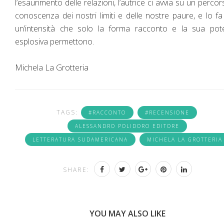
l’esaurimento delle relazioni, l’autrice ci avvia su un percor
conoscenza dei nostri limiti e delle nostre paure, e lo f
un’intensità che solo la forma racconto e la sua pot
esplosiva permettono.
Michela La Grotteria
TAGS:
#RACCONTO
#RECENSIONE
ALESSANDRO POLIDORO EDITORE
LETTERATURA SUDAMERICANA
MICHELA LA GROTTERIA
SHARE:
YOU MAY ALSO LIKE