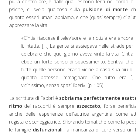
più a controllare, e dalle quali escono feriti nel corpo o 
psiche, ci svela qualcosa sulla
pulsione di morte
ch
quanto esseri umani abbiamo, e che (quasi sempre) ci aiu
apprezzare la vita.
«Cintia riaccese il televisore e la notizia era ancora
lì, intatta. […] La gente si assiepava nelle strade per
celebrare che quel giorno aveva vinto la vita. Cintia
ebbe un forte senso di spaesamento. Sentiva che
tutte quelle persone erano vicine a casa sua più di
quanto potesse immaginare. Che tutto era lì,
vicinissimo, senza spazi liberi». (p. 105)
La scrittura di Fabbri è
sobria ma perfettamente esatt
ritmo
dei racconti è sempre
azzeccato,
forse benefic
anche delle esperienze dell'autrice argentina come att
regista e sceneggiatrice. Sfiorando tematiche come la pedof
le famiglie
disfunzionali
, la mancanza di cure verso un fi