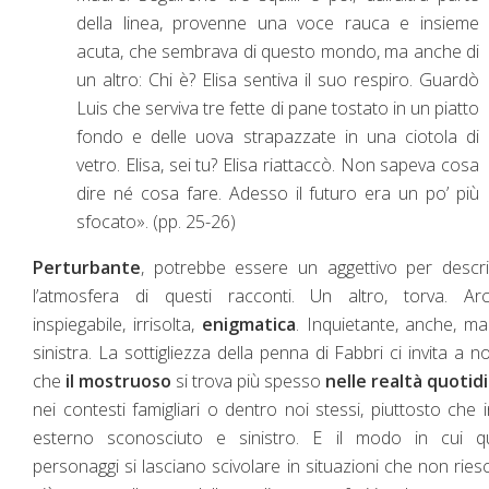
della linea, provenne una voce rauca e insieme
acuta, che sembrava di questo mondo, ma anche di
un altro: Chi è? Elisa sentiva il suo respiro. Guardò
Luis che serviva tre fette di pane tostato in un piatto
fondo e delle uova strapazzate in una ciotola di
vetro. Elisa, sei tu? Elisa riattaccò. Non sapeva cosa
dire né cosa fare. Adesso il futuro era un po’ più
sfocato». (pp. 25-26)
Perturbante
, potrebbe essere un aggettivo per descri
l’atmosfera di questi racconti. Un altro, torva. Arc
inspiegabile, irrisolta,
enigmatica
. Inquietante, anche, m
sinistra. La sottigliezza della penna di Fabbri ci invita a n
che
il mostruoso
si trova più spesso
nelle realtà quotid
nei contesti famigliari o dentro noi stessi, piuttosto che 
esterno sconosciuto e sinistro. E il modo in cui qu
personaggi si lasciano scivolare in situazioni che non rie