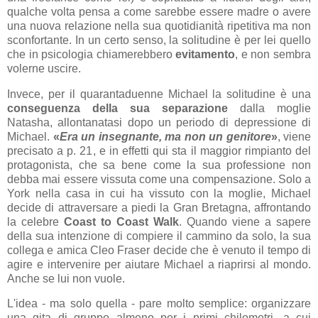
qualche volta pensa a come sarebbe essere madre o avere
una nuova relazione nella sua quotidianità ripetitiva ma non
sconfortante. In un certo senso, la solitudine è per lei quello
che in psicologia chiamerebbero
evitamento
, e non sembra
volerne uscire.
Invece, per il quarantaduenne Michael la solitudine è una
conseguenza della sua separazione
dalla moglie
Natasha, allontanatasi dopo un periodo di depressione di
Michael.
«
Era un insegnante, ma non un genitore
»
, viene
precisato a p. 21, e in effetti qui sta il maggior rimpianto del
protagonista, che sa bene come la sua professione non
debba mai essere vissuta come una compensazione. Solo a
York nella casa in cui ha vissuto con la moglie, Michael
decide di attraversare a piedi la Gran Bretagna, affrontando
la celebre
Coast to Coast Walk
. Quando viene a sapere
della sua intenzione di compiere il cammino da solo, la sua
collega e amica Cleo Fraser decide che è venuto il tempo di
agire e intervenire per aiutare Michael a riaprirsi al mondo.
Anche se lui non vuole.
L'idea - ma solo quella - pare molto semplice: organizzare
una gita di gruppo almeno per i primi chilometri, a cui