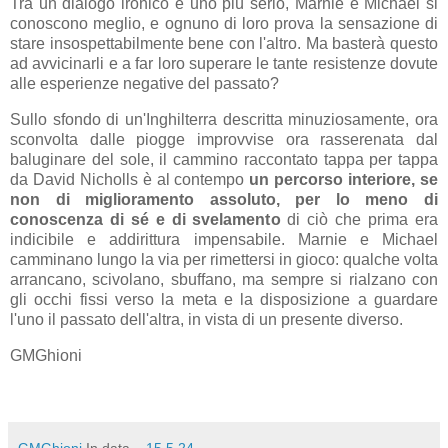
Tra un dialogo ironico e uno più serio, Marnie e Michael si
conoscono meglio, e ognuno di loro prova la sensazione di
stare insospettabilmente bene con l'altro. Ma basterà questo
ad avvicinarli e a far loro superare le tante resistenze dovute
alle esperienze negative del passato?
Sullo sfondo di un'Inghilterra descritta minuziosamente, ora
sconvolta dalle piogge improvvise ora rasserenata dal
baluginare del sole, il cammino raccontato tappa per tappa
da David Nicholls è al contempo
un percorso interiore, se
non di miglioramento assoluto, per lo meno di
conoscenza di sé e di svelamento
di ciò che prima era
indicibile e addirittura impensabile. Marnie e Michael
camminano lungo la via per rimettersi in gioco: qualche volta
arrancano, scivolano, sbuffano, ma sempre si rialzano con
gli occhi fissi verso la meta e la disposizione a guardare
l'uno il passato dell'altra, in vista di un presente diverso.
GMGhioni
GMGhioni
In data...
15.5.24