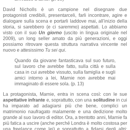
David Nicholls è un campione nel disegnare due
protagonisti credibili, presentarceli, farli incontrare, agire e
dialogare sulla scena e portarli laddove mai, all'inizio della
storia, si sarebbero (e ci saremmo) aspettati. Lo abbiamo
visto con il suo
Un giorno
(uscito in lingua originale nel
2009), un long seller amato da più generazioni, e oggi
possiamo ritrovare questa struttura narrativa vincente nel
nuovo e attesissimo
Tu sei qui
.
Quando da giovane fantasticava sul suo futuro,
sul lavoro che avrebbe fatto, sulla città e sulla
casa in cui avrebbe vissuto, sulla famiglia e sugli
amici intorno a lei, Marnie non avrebbe mai
immaginato di essere sola. (p. 13)
La protagonista, Marnie, entra in scena così: con le sue
aspettative infrante
e, soprattutto, con una
solitudine
in cui
ha imparato ad adagiarsi più che bene, complici un
matrimonio naufragato malamente e una dedizione molto
grande al suo lavoro di editor. Ora, a trentotto anni, Marnie fa
più fatica a uscire (anche perché Londra è molto costosa per
una freelance come lei) e soprattutto a fidarsi degli altri;