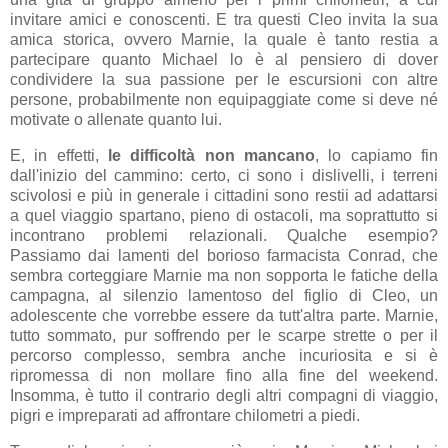
invitare amici e conoscenti. E tra questi Cleo invita la sua
amica storica, ovvero Marnie, la quale è tanto restia a
partecipare quanto Michael lo è al pensiero di dover
condividere la sua passione per le escursioni con altre
persone, probabilmente non equipaggiate come si deve né
motivate o allenate quanto lui.
E, in effetti,
le difficoltà non mancano
, lo capiamo fin
dall'inizio del cammino: certo, ci sono i dislivelli, i terreni
scivolosi e più in generale i cittadini sono restii ad adattarsi
a quel viaggio spartano, pieno di ostacoli, ma soprattutto si
incontrano problemi relazionali. Qualche esempio?
Passiamo dai lamenti del borioso farmacista Conrad, che
sembra corteggiare Marnie ma non sopporta le fatiche della
campagna, al silenzio lamentoso del figlio di Cleo, un
adolescente che vorrebbe essere da tutt'altra parte. Marnie,
tutto sommato, pur soffrendo per le scarpe strette o per il
percorso complesso, sembra anche incuriosita e si è
ripromessa di non mollare fino alla fine del weekend.
Insomma, è tutto il contrario degli altri compagni di viaggio,
pigri e impreparati ad affrontare chilometri a piedi.