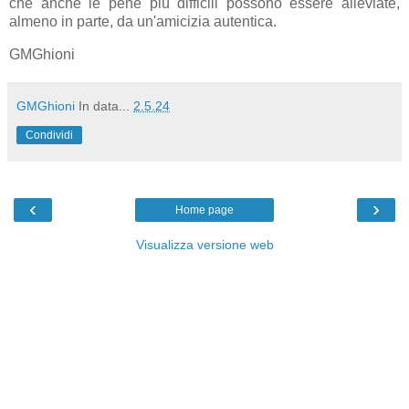
che anche le pene più difficili possono essere alleviate,
almeno in parte, da un'amicizia autentica.
GMGhioni
GMGhioni
In data...
2.5.24
Condividi
‹
›
Home page
Visualizza versione web