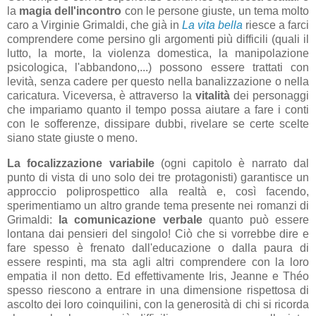
la
magia dell'incontro
con le persone giuste, un tema molto
caro a Virginie Grimaldi, che già in
La vita bella
riesce a farci
comprendere come persino gli argomenti più difficili (quali il
lutto, la morte, la violenza domestica, la manipolazione
psicologica, l'abbandono,...) possono essere trattati con
levità, senza cadere per questo nella banalizzazione o nella
caricatura. Viceversa, è attraverso la
vitalità
dei personaggi
che impariamo quanto il tempo possa aiutare a fare i conti
con le sofferenze, dissipare dubbi, rivelare se certe scelte
siano state giuste o meno.
La focalizzazione variabile
(ogni capitolo è narrato dal
punto di vista di uno solo dei tre protagonisti) garantisce un
approccio poliprospettico alla realtà e, così facendo,
sperimentiamo un altro grande tema presente nei romanzi di
Grimaldi:
la comunicazione verbale
quanto può essere
lontana dai pensieri del singolo! Ciò che si vorrebbe dire e
fare spesso è frenato dall'educazione o dalla paura di
essere respinti, ma sta agli altri comprendere con la loro
empatia il non detto. Ed effettivamente Iris, Jeanne e Théo
spesso riescono a entrare in una dimensione rispettosa di
ascolto dei loro coinquilini, con la generosità di chi si ricorda