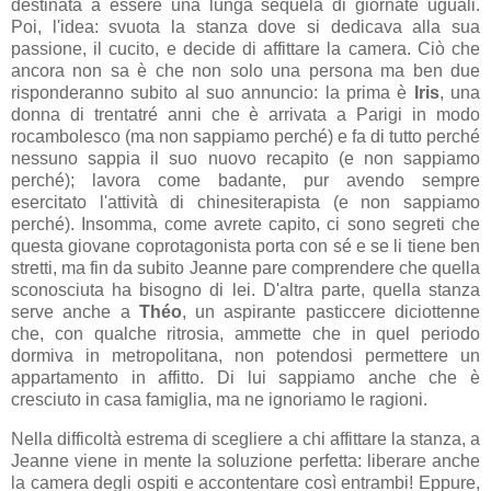
destinata a essere una lunga sequela di giornate uguali.
Poi, l'idea: svuota la stanza dove si dedicava alla sua
passione, il cucito, e decide di affittare la camera. Ciò che
ancora non sa è che non solo una persona ma ben due
risponderanno subito al suo annuncio: la prima è
Iris
, una
donna di trentatré anni che è arrivata a Parigi in modo
rocambolesco (ma non sappiamo perché) e fa di tutto perché
nessuno sappia il suo nuovo recapito (e non sappiamo
perché); lavora come badante, pur avendo sempre
esercitato l'attività di chinesiterapista (e non sappiamo
perché). Insomma, come avrete capito, ci sono segreti che
questa giovane coprotagonista porta con sé e se li tiene ben
stretti, ma fin da subito Jeanne pare comprendere che quella
sconosciuta ha bisogno di lei. D'altra parte, quella stanza
serve anche a
Théo
, un aspirante pasticcere diciottenne
che, con qualche ritrosia, ammette che in quel periodo
dormiva in metropolitana, non potendosi permettere un
appartamento in affitto. Di lui sappiamo anche che è
cresciuto in casa famiglia, ma ne ignoriamo le ragioni.
Nella difficoltà estrema di scegliere a chi affittare la stanza, a
Jeanne viene in mente la soluzione perfetta: liberare anche
la camera degli ospiti e accontentare così entrambi! Eppure,