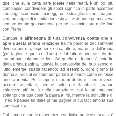
quel che sulla carta pare ideale nella realtà è un po' più
complesso: condividere gli spazi significa in parte accettare
che degli sconosciuti maneggino le stoviglie, usino il bagno,
vedano angoli di intimità domestica che Jeanne prima aveva
sempre tenuto gelosamente per sé, a cominciare dalle foto
con Pierre.
Dunque, è
all'insegna di una convivenza coatta che si
apre questa strana relazione
tra tre persone decisamente
diverse per età, esperienze e carattere, ma unite dall'ironia
(più tagliente quella di Théo) e dal fatto di aver vissuto dei
traumi particolarmente forti. Se quello di Jeanne è noto fin
dalla prima pagina, tuttavia la pervasività del suo senso di
lutto emerge strada facendo: ad esempio, ogni giorno la
donna si reca al cimitero per parlare al marito come se fosse
ancora in vita. Per scoprire i traumi di Iris e Théo, invece,
occorre aspettare, perché solo dei flashback faranno
chiarezza più in là nella narrazione. Noi lettori intuiamo
soltanto che qualcosa fa paura a Iris, mentre la solitudine di
Théo è palese fin dalle prime pagine in cui facciamo la sua
conoscenza.
Col tempo e con le esperienze condivise qualcosa scatta: è