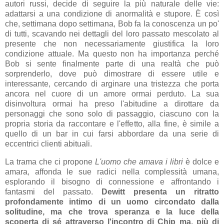
autori russi, decide di seguire la più naturale delle vie:
adattarsi a una condizione di anormalità e stupore. È così
che, settimana dopo settimana, Bob fa la conoscenza un po'
di tutti, scavando nei dettagli del loro passato mescolato al
presente che non necessariamente giustifica la loro
condizione attuale. Ma questo non ha importanza perché
Bob si sente finalmente parte di una realtà che può
sorprenderlo, dove può dimostrare di essere utile e
interessante, cercando di arginare una tristezza che porta
ancora nel cuore di un amore ormai perduto. La sua
disinvoltura ormai ha preso l'abitudine a dirottare da
personaggi che sono solo di passaggio, ciascuno con la
propria storia da raccontare e l'effetto, alla fine, è simile a
quello di un bar in cui farsi abbordare da una serie di
eccentrici clienti abituali.
La trama che ci propone
L'uomo che amava i libri
è dolce e
amara, affonda le sue radici nella complessità umana,
esplorando il bisogno di connessione e affrontando i
fantasmi del passato.
Dewitt presenta un ritratto
profondamente intimo di un uomo circondato dalla
solitudine, ma che trova speranza e la luce della
scoperta di sé attraverso l'incontro di Chip ma, più di