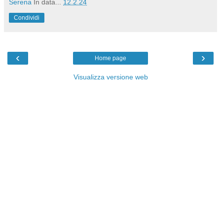
Serena
In data...
12.2.24
Condividi
‹
›
Home page
Visualizza versione web