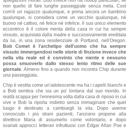
spiegazioni morali. Bob invece non ha hobby particolari, se
non quello di fare lunghe passeggiate senza meta. Così
com'è un ragazzo qualunque, e prima ancora un bambino
qualunque, si considera come un vecchio qualunque, né
buono né cattivo, né felice né infelice. Il suo unico elemento
eccentrico è il colore menta della casa in cui ha sempre
vissuto, acquistata dalla madre e successivamente ereditata
da lui, in una zona residenziale di Portland, nell'Oregon.
Bob Comet è l'archetipo dell'uomo che ha sempre
vissuto immergendosi nelle storie di finzione invece che
nella vita reale ed è convinto che niente e nessuno
possa smuoverlo dallo stesso lento ritmo delle sue
giornate
. Almeno fino a quando non incontra Chip durante
una passeggiata.
Chip è vestita come un'adolescente ma ha i capelli bianchi e
a Bob sembra che sia un po' lontana dal suo mondo. In
realtà scappa per l'ennesima volta dalla casa di riposo in cui
vive e Bob la riporta indietro senza immaginare che quel
luogo è destinato a cambiargli la vita. Dopo averne
conosciuto i più strani pazienti, l'anziano propone alla
direttrice Maria di assumerlo come volontario, e dopo
svariati approcci letterari infruttuosi con Edgar Allan Poe e