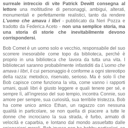
surreale intreccio di vite Patrick Dewitt consegna al
lettore
una moltitudine di personaggi, ambigui, alterati,
monumentali e perfettamente realistici, tanto da rendere
L'uomo che amava i libri
-
pubblicato da Neri Pozza e
tradotto da Federica Aceto -
non una semplice storia, ma
una storia di storie che inevitabilmente devono
corrispondersi.
Bob Comet è un uomo solo e vecchio, responsabile del suo
scorrere inesorabile come topo da biblioteca, perché è
proprio in una biblioteca che lavora da tutta una vita. I
bibliotecari saranno probabilmente infastiditi da
L'uomo che
amava i libri
, il cui personaggio è conforme a ogni stereotipo
della razza: metodico, riservato, serioso. Ma è solo lì che
Bob capisce come funziona la vita, come vanno i rapporti
umani, quali libri è giusto leggere e quali tenere per sé, e
sempre lì, all'ingresso del suo tempio, incontra Connie, suo
amore per sempre, sua curiosità, sua terribile tristezza. Bob
ha come unico amico Ethan, un ragazzo con nessuna
qualità in particolare, se non quella di piacere a tutte le
donne che incrociano la sua strada, è furbo, armato di
velocità e caparbia, e lontano dal mondo assuefatto dalle