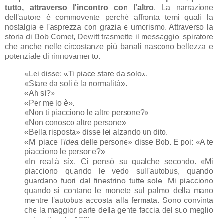
tutto, attraverso l'incontro con l'altro
. La narrazione
dell'autore è commovente perchè affronta temi quali la
nostalgia e l'asprezza con grazia e umorismo. Attraverso la
storia di Bob Comet, Dewitt trasmette il messaggio ispiratore
che anche nelle circostanze più banali nascono bellezza e
potenziale di rinnovamento.
«Lei disse: «Ti piace stare da solo».
«Stare da soli è la normalità».
«Ah sì?»
«Per me lo è».
«Non ti piacciono le altre persone?»
«Non conosco altre persone».
«Bella risposta» disse lei alzando un dito.
«Mi piace l'
idea
delle persone» disse Bob. E poi: «A te
piacciono le persone?»
«In realtà sì». Ci pensò su qualche secondo. «Mi
piacciono quando le vedo sull'autobus, quando
guardano fuori dal finestrino tutte sole. Mi piacciono
quando si contano le monete sul palmo della mano
mentre l'autobus accosta alla fermata. Sono convinta
che la maggior parte della gente faccia del suo meglio