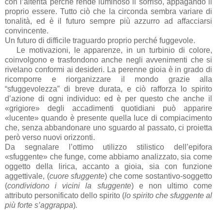
con l’alterità perché rende luminoso il sorriso, appagando il
proprio essere. Tutto ciò che la circonda sembra variare di
tonalità, ed è il futuro sempre più azzurro ad affacciarsi
convincente.
Un futuro di difficile traguardo proprio perché fuggevole.
Le motivazioni, le apparenze, in un turbinio di colore,
coinvolgono e trasfondono anche negli avvenimenti che si
rivelano conformi ai desideri. La perenne gioia è in grado di
ricomporre e riorganizzare il mondo grazie alla
“sfuggevolezza” di breve durata, e ciò rafforza lo spirito
d’azione di ogni individuo: ed è per questo che anche il
«grigiore» degli accadimenti quotidiani può apparire
«lucente» quando è presente quella luce di compiacimento
che, senza abbandonare uno sguardo al passato, ci proietta
però verso nuovi orizzonti.
Da segnalare l’ottimo utilizzo stilistico dell’epifora
«sfuggente» che funge, come abbiamo analizzato, sia come
oggetto della lirica, accanto a gioia, sia con funzione
aggettivale, (
cuore sfuggente
) che come sostantivo-soggetto
(
condividono i vicini la sfuggente
) e non ultimo come
attributo personificato dello spirito (
lo spirito che sfuggente al
più forte s’aggrappa
)
.