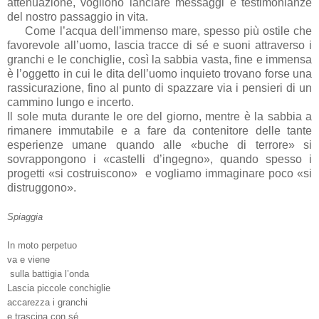
attenuazione, vogliono lanciare messaggi e testimonianze
del nostro passaggio in vita.
Come l’acqua dell’immenso mare, spesso più ostile che
favorevole all’uomo, lascia tracce di sé e suoni attraverso i
granchi e le conchiglie, così la sabbia vasta, fine e immensa
è l’oggetto in cui le dita dell’uomo inquieto trovano forse una
rassicurazione, fino al punto di spazzare via i pensieri di un
cammino lungo e incerto.
Il sole muta durante le ore del giorno, mentre è la sabbia a
rimanere immutabile e a fare da contenitore delle tante
esperienze umane quando alle «buche di terrore» si
sovrappongono i «castelli d’ingegno», quando spesso i
progetti «si costruiscono» e vogliamo immaginare poco «si
distruggono».
Spiaggia
In moto perpetuo
va e viene
sulla battigia l’onda
Lascia piccole conchiglie
accarezza i granchi
e trascina con sé