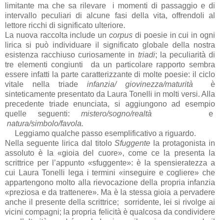
limitante ma che sa rilevare i momenti di passaggio e di
intervallo peculiari di alcune fasi della vita, offrendoli al
lettore ricchi di significato ulteriore.
La nuova raccolta include un
corpus
di poesie in cui in ogni
lirica si può individuare il significato globale della nostra
esistenza racchiuso curiosamente in
triadi
; la peculiarità di
tre elementi congiunti da un particolare rapporto sembra
essere infatti la parte caratterizzante di molte poesie: il ciclo
vitale nella triade
infanzia/ giovinezza/maturità
è
sinteticamente presentato da Laura Tonelli in molti versi. Alla
precedente triade enunciata, si aggiungono ad esempio
quelle seguenti:
mistero/sogno/realtà
e
natura/simbolo/favola.
Leggiamo qualche passo esemplificativo a riguardo.
Nella seguente lirica dal titolo
Sfuggente
la protagonista in
assoluto è la «gioia del cuore», come ce la presenta la
scrittrice per l’appunto «sfuggente»: è la spensieratezza a
cui Laura Tonelli lega i termini «inseguire e cogliere» che
appartengono molto alla rievocazione della propria infanzia
«preziosa e da trattenere». Ma è la stessa gioia a pervadere
anche il presente della scrittrice; sorridente, lei si rivolge ai
vicini compagni; la propria felicità è qualcosa da condividere