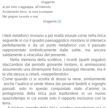
sfuggente
al più forte s’aggrappa, all’indomito
Avidamente bevo, la noia scompare
Nel grigiore lucente e mai
sfuggente.
[1]
I titoli metaforici rinviano a più realtà vissute come nella lirica
seguente in cui il quadro paesaggistico montano si interseca
perfettamente e da un punto metaforico con il passato
rappresentato simbolicamente dalle salite, ma ancora
saldamente a «tracolla» del presente.
Nella memoria della scrittrice, i ricordi (quelli negativi)
staccandosi dal periodo giovanile lontano, si ammassano
assumendo una dimensione fisica (valanga) rilevante, ma è
la vita stessa a celarli, «seppellendoli».
Come quando ci si scrolla di dosso la neve, similarmente
anche l’autrice si sente libera dai pesanti fardelli e ingorghi
passati: solo in questo conquistato stato d’animo la
protagonista della lirica può trasfondere in un nuovo
spazio/tempo in cui esiste solo il rapporto esclusivo con la
terra.
Il mistero
, oggetto della lirica, sembra appartenere sia ai