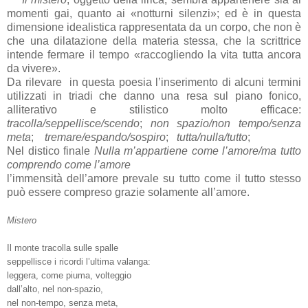
momenti gai, quanto ai «notturni silenzi»; ed è in questa
dimensione idealistica rappresentata da un corpo, che non è
che una dilatazione della materia stessa, che la scrittrice
intende fermare il tempo «raccogliendo la vita tutta ancora
da vivere».
Da rilevare in questa poesia l’inserimento di alcuni termini
utilizzati in triadi che danno una resa sul piano fonico,
alliterativo e stilistico molto efficace:
tracolla/seppellisce/scendo
;
non spazio/non tempo/senza
meta
;
tremare/espando/sospiro
;
tutta/nulla/tutto
;
Nel distico finale
Nulla m’appartiene come l’amore/ma tutto
comprendo come l’amore
l’immensità dell’amore prevale su tutto come il tutto stesso
può essere compreso grazie solamente all’amore.
Mistero
Il monte tracolla sulle spalle
seppellisce i ricordi l’ultima valanga:
leggera, come piuma, volteggio
dall’alto, nel non-spazio,
nel non-tempo, senza meta,