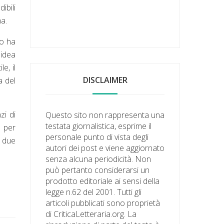
ibili
ma.
co ha
'idea
e, il
DISCLAIMER
a del
zi di
Questo sito non rappresenta una
testata giornalistica, esprime il
a per
personale punto di vista degli
e due
autori dei post e viene aggiornato
senza alcuna periodicità. Non
può pertanto considerarsi un
prodotto editoriale ai sensi della
legge n.62 del 2001. Tutti gli
articoli pubblicati sono proprietà
di CriticaLetteraria.org. La