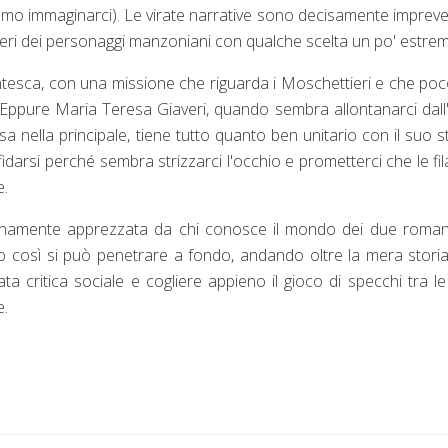
o immaginarci). Le virate narrative sono decisamente impreved
deri dei personaggi manzoniani con qualche scelta un po' estre
centesca, con una missione che riguarda i Moschettieri e che po
 Eppure Maria Teresa Giaveri, quando sembra allontanarci dall
a nella principale, tiene tutto quanto ben unitario con il suo stil
fidarsi perché sembra strizzarci l'occhio e prometterci che le fil
e.
ienamente apprezzata da chi conosce il mondo dei due roman
lo così si può penetrare a fondo, andando oltre la mera stori
ata critica sociale e cogliere appieno il gioco di specchi tra l
e.