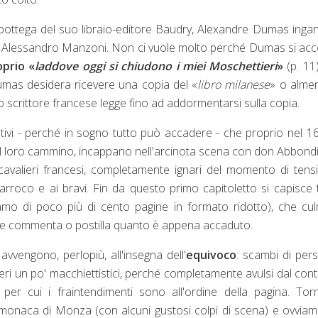
 bottega del suo libraio-editore Baudry, Alexandre Dumas ingan
no, Alessandro Manzoni. Non ci vuole molto perché Dumas si ac
oprio «
laddove oggi si chiudono i miei Moschettieri
»
(p. 11)
umas desidera ricevere una copia del «
libro milanese
» o alme
 lo scrittore francese legge fino ad addormentarsi sulla copia.
ativi - perché in sogno tutto può accadere - che proprio nel 16
 il loro cammino, incappano nell'arcinota scena con don Abbondi
avalieri francesi, completamente ignari del momento di tens
rroco e ai bravi. Fin da questo primo capitoletto si capisce 
amo di poco più di cento pagine in formato ridotto), che cu
trice commenta o postilla quanto è appena accaduto.
vvengono, perlopiù, all'insegna dell'
equivoco
: scambi di per
i un po' macchiettistici, perché completamente avulsi dal con
 per cui i fraintendimenti sono all'ordine della pagina. To
 monaca di Monza (con alcuni gustosi colpi di scena) e ovvia