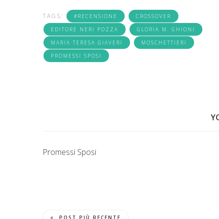
TAGS:
#RECENSIONE
CROSSOVER
EDITORE NERI POZZA
GLORIA M. GHIONI
MARIA TERESA GIAVERI
MOSCHETTIERI
PROMESSI SPOSI
Y
Promessi Sposi
POST PIÙ RECENTE