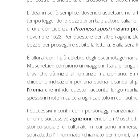
L'idea, in sé, è semplice: dovendo aspettare nella
tempo leggendo le bozze di un tale autore italia
di una coincidenza:
i
Promessi sposi
iniziano pr
novembre 1628. Per queste e per altre ragioni, D
bozze, per proseguire subito la lettura. E alla sera
È allora, con il più celebre degli escamotage narr
Moschettieri compiono un viaggio in Italia e, lungo
bravi che dà inizio al romanzo manzoniano. E i c
chiedono indicazioni per una buona locanda al pa
l'ironia
che intride questo racconto lungo (parli
spesso in note in calce a ogni capitolo in cui l'au
I successivi incontri con i personaggi manzoniani a
errori e successive
agnizioni
rendono i Moschettier
storico-sociale e culturale in cui sono immersi,
soprattutto l'Innominato (chiamato per nome), la