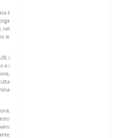
na il
corga
, nel
no le
28, i
o e i
ione,
tutta
lmina
sona,
testo
rnano
mente