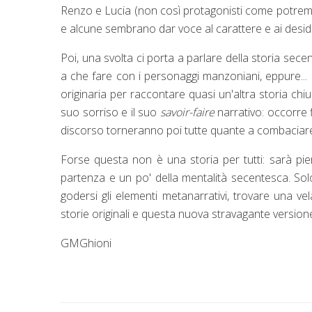
Renzo e Lucia (non così protagonisti come potremm
e alcune sembrano dar voce al carattere e ai desi
Poi, una svolta ci porta a parlare della storia se
a che fare con i personaggi manzoniani, eppure...
originaria per raccontare quasi un'altra storia chius
suo sorriso e il suo
savoir-faire
narrativo: occorre 
discorso torneranno poi tutte quante a combaciar
Forse questa non è una storia per tutti: sarà p
partenza e un po' della mentalità secentesca. So
godersi gli elementi metanarrativi, trovare una vel
storie originali e questa nuova stravagante version
GMGhioni