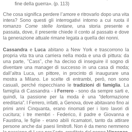
fine della guerra». (p. 113)
Che cosa significa perdere l’amore e ritrovarlo dopo una vita
intera? Sono questi gli interrogativi intorno a cui ruota il
romanzo
Come stelle lontane,
una storia presente e
passata, dove, il presente chiede il conto al passato e dove
la generazione attuale rimane legata a quella dei nonni.
Cassandra
e
Luca
abitano a New York e trascorrono la
propria vita tra una carriera nella moda e una di pittura: da
una parte, "Cass", che ha deciso di inseguire il sogno di
diventare una manager di successo in una casa di moda;
dall’altra Luca, un pittore, in procinto di inaugurare una
mostra a Milano. Le scelte di entrambi, però, non sono
casuali, perché rispecchiano le
tradizioni di famiglia
. La
famiglia di Cassandra -
i Ferrero
- sono da sempre sarti e,
quindi, la passione per la moda è una “deformazione
ereditaria”. I Ferrero, infatti, a Genova, dove abitavano fino ai
primi anni Cinquanta, erano rinomati per i loro lavori di
cucitura; i tre membri - Federico, il padre e Giovanna e
Faustina, le figlie - erano abili ricamatori, tanto da attirare
persone anche dai paesi limitrofi. Non è da meno nemmeno