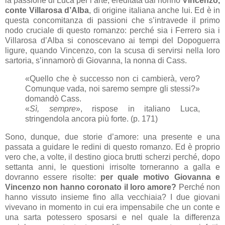
la passione di Luca per l’arte, ereditata dal nonno
Vincenzo,
conte Villarosa d’Alba
, di origine italiana anche lui. Ed è in
questa concomitanza di passioni che s’intravede il primo
nodo cruciale di questo romanzo: perché sia i Ferrero sia i
Villarosa d’Alba si conoscevano ai tempi del Dopoguerra
ligure, quando Vincenzo, con la scusa di servirsi nella loro
sartoria, s’innamorò di Giovanna, la nonna di Cass.
«Quello che è successo non ci cambierà, vero?
Comunque vada, noi saremo sempre gli stessi?»
domandò Cass.
«
Sì, sempre
», rispose in italiano Luca,
stringendola ancora più forte. (p. 171)
Sono, dunque, due storie d’amore: una presente e una
passata a guidare le redini di questo romanzo. Ed è proprio
vero che, a volte, il destino gioca brutti scherzi perché, dopo
settanta anni, le questioni irrisolte torneranno a galla e
dovranno essere risolte:
per quale motivo Giovanna e
Vincenzo non hanno coronato il loro amore?
Perché non
hanno vissuto insieme fino alla vecchiaia? I due giovani
vivevano in momento in cui era impensabile che un conte e
una sarta potessero sposarsi e nel quale la differenza