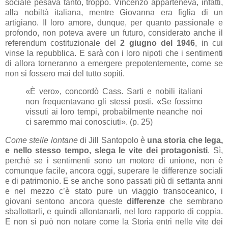
sociale pesava tanto, troppo. Vincenzo apparteneva, infatti,
alla nobiltà italiana, mentre Giovanna era figlia di un
artigiano. Il loro amore, dunque, per quanto passionale e
profondo, non poteva avere un futuro, considerato anche il
referendum costituzionale del
2 giugno del 1946
, in cui
vinse la repubblica. E sarà con i loro nipoti che i sentimenti
di allora torneranno a emergere prepotentemente, come se
non si fossero mai del tutto sopiti.
«È vero», concordò Cass. Sarti e nobili italiani
non frequentavano gli stessi posti. «Se fossimo
vissuti ai loro tempi, probabilmente neanche noi
ci saremmo mai conosciuti». (p. 25)
Come stelle lontane
di Jill Santopolo è
una storia che lega,
e nello stesso tempo, slega le vite dei protagonisti
. Sì,
perché se i sentimenti sono un motore di unione, non è
comunque facile, ancora oggi, superare le differenze sociali
e di patrimonio. E se anche sono passati più di settanta anni
e nel mezzo c’è stato pure un viaggio transoceanico, i
giovani sentono ancora queste
differenze
che sembrano
sballottarli, e quindi allontanarli, nel loro rapporto di coppia.
E non si può non notare come la Storia entri nelle vite dei