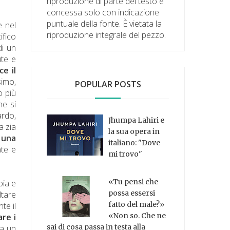
riproduzione di parte del testo è
concessa solo con indicazione
puntuale della fonte. È vietata la
e nel
riproduzione integrale del pezzo.
ifico
di un
ute e
ce il
simo,
POPULAR POSTS
o più
he si
rdo,
Jhumpa Lahiri e
a zia
la sua opera in
a
una
italiano: "Dove
te e
mi trovo"
«Tu pensi che
pia e
possa essersi
ltare
fatto del male?»
te il
«Non so. Che ne
re i
sai di cosa passa in testa alla
da un