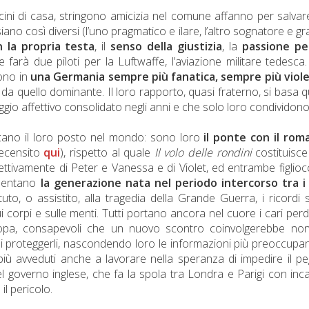
icini di casa, stringono amicizia nel comune affanno per salvar
iano così diversi (l’uno pragmatico e ilare, l’altro sognatore e g
 la propria testa
, il
senso della giustizia
, la
passione per
e farà due piloti per la Luftwaffe, l’aviazione militare tedesca
cono in
una Germania sempre più fanatica, sempre più viol
a quello dominante. Il loro rapporto, quasi fraterno, si basa q
ggio affettivo consolidato negli anni e che solo loro condividono
ercano il loro posto nel mondo: sono loro
il ponte con il rom
ecensito
qui
), rispetto al quale
Il volo delle rondini
costituisc
spettivamente di Peter e Vanessa e di Violet, ed entrambe figlioc
esentano
la generazione nata nel periodo intercorso tra i
uto, o assistito, alla tragedia della Grande Guerra, i ricordi
i corpi e sulle menti. Tutti portano ancora nel cuore i cari perd
uropa, consapevoli che un nuovo scontro coinvolgerebbe non
di proteggerli, nascondendo loro le informazioni più preoccupant
 più avveduti anche a lavorare nella speranza di impedire il pe
 governo inglese, che fa la spola tra Londra e Parigi con inca
il pericolo.