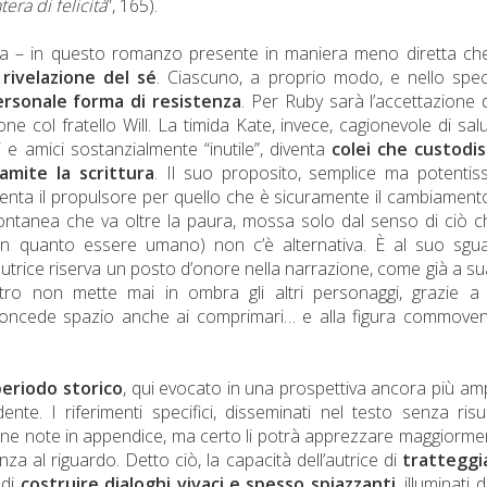
era di felicità
”, 165).
erra – in questo romanzo presente in maniera meno diretta ch
ivelazione del sé
. Ciascuno, a proprio modo, e nello spec
rsonale forma di resistenza
. Per Ruby sarà l’accettazione 
ione col fratello Will. La timida Kate, invece, cagionevole di sal
i e amici sostanzialmente “inutile”, diventa
colei che custodis
amite la scrittura
. Il suo proposito, semplice ma potentis
iventa il propulsore per quello che è sicuramente il cambiament
spontanea che va oltre la paura, mossa solo dal senso di ciò c
in quanto essere umano) non c’è alternativa. È al suo sgua
autrice riserva un posto d’onore nella narrazione, come già a su
ltro non mette mai in ombra gli altri personaggi, grazie 
concede spazio anche ai comprimari… e alla figura commoven
 periodo storico
, qui evocato in una prospettiva ancora più am
e. I riferimenti specifici, disseminati nel testo senza risu
cune note in appendice, ma certo li potrà apprezzare maggiormen
a al riguardo. Detto ciò, la capacità dell’autrice di
tratteggia
 di
costruire dialoghi vivaci e spesso spiazzanti
, illuminati 