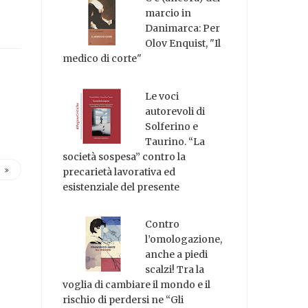
marcio in
Danimarca: Per
Olov Enquist, "Il
medico di corte"
Le voci
autorevoli di
Solferino e
Taurino. “La
società sospesa” contro la
precarietà lavorativa ed
esistenziale del presente
Contro
l’omologazione,
anche a piedi
scalzi! Tra la
voglia di cambiare il mondo e il
rischio di perdersi ne “Gli