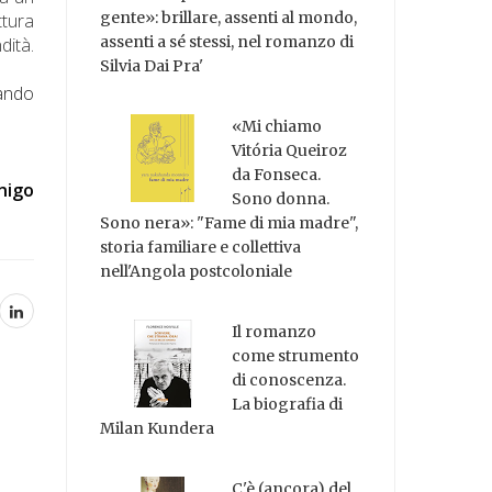
gente»: brillare, assenti al mondo,
ttura
assenti a sé stessi, nel romanzo di
dità.
Silvia Dai Pra'
tando
«Mi chiamo
Vitória Queiroz
da Fonseca.
nigo
Sono donna.
Sono nera»: "Fame di mia madre",
storia familiare e collettiva
nell'Angola postcoloniale
Il romanzo
come strumento
di conoscenza.
La biografia di
Milan Kundera
C'è (ancora) del