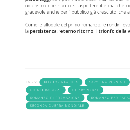
umorismo che non ci si aspetterebbe ma che rie
gradevole anche per il pubblico già cresciuto, che app
Come le allodole del primo romanzo, le rondini ev
la
persistenza
, l’
eterno ritorno
, il
trionfo della 
TAGS:
#LECTORINFABULA
CAROLINA PERNIGO
GIUNTI RAGAZZI
HILARY MCKAY
ROMANZO DI FORMAZIONE
ROMANZO PER RAGA
SECONDA GUERRA MONDIALE