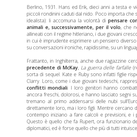
Berlino, 1931. Hans ed Erik, dieci anni a testa e v
piccoli rondinini caduti dal nido. Poco importa che s
idealista): li accomuna la volontà di
pensare con
animali e, successivamente, per il volo
, che n
allineati con il regime hitleriano, i due giovani cres
in cui è imprudente esprimere un pensiero diverso d
su conversazioni ironiche, rapidissime, su un lingua
Frattanto, in Inghilterra, anche due ragazzine c
precedente di McKay
,
La guerra delle farfalle
(r
sorta di sequel. Kate e Ruby sono infatti figlie ri
Clarry. Loro, come i due giovani tedeschi, rappr
conflitti mondiali
. I loro genitori hanno combatt
ancora freschi, dolorosi, e hanno lasciato segni su
tremano al primo addensarsi delle nubi sull’E
direttamente loro, ma i loro figli. Mentre cercano 
contempo iniziano a fare calcoli e previsioni, e i
Questo è quello che fa Rupert, ora funzionario del
diplomatici, ed è forse quello che più di tutti intuisce 