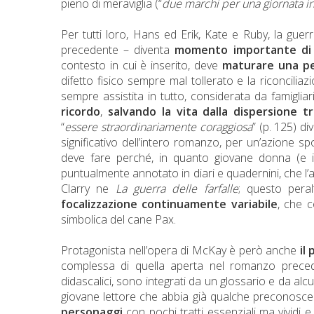
pieno di meraviglia (“
due marchi per una giornata int
Per tutti loro, Hans ed Erik, Kate e Ruby, la gu
precedente – diventa
momento importante di r
contesto in cui è inserito, deve
maturare una pe
difetto fisico sempre mal tollerato e la riconciliaz
sempre assistita in tutto, considerata da famigliar
ricordo
,
salvando la vita dalla dispersione
tr
“
essere straordinariamente coraggiosa
” (p. 125) d
significativo dell’intero romanzo, per un’azione 
deve fare perché, in quanto giovane donna (e 
puntualmente annotato in diari e quadernini, che l’
Clarry ne
La guerra delle farfalle
; questo pera
focalizzazione continuamente variabile
, che 
simbolica del cane Pax.
Protagonista nell’opera di McKay è però anche
il
complessa di quella aperta nel romanzo precedent
didascalici, sono integrati da un glossario e da al
giovane lettore che abbia già qualche preconoscenz
personaggi
con pochi tratti essenziali ma vividi e