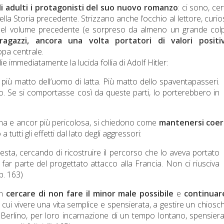
i adulti i protagonisti del suo nuovo romanzo
: ci sono, cer
lla Storia precedente. Strizzano anche l’occhio al lettore, curio
e del volume precedente (e sorpreso da almeno un grande col
ragazzi, ancora una volta portatori di valori positiv
opa centrale.
ie immediatamente la lucida follia di Adolf Hitler:
più matto dell’uomo di latta. Più matto dello spaventapasseri.
do. Se si comportasse così da queste parti, lo porterebbero in
ina e ancor più pericolosa, si chiedono come
mantenersi coer
a tutti gli effetti dal lato degli aggressori:
 testa, cercando di ricostruire il percorso che lo aveva portato
 a far parte del progettato attacco alla Francia. Non ci riusciva
p. 163)
on
cercare di non fare il minor male possibile
e
continuar
in cui vivere una vita semplice e spensierata, a gestire un chiosc
i Berlino, per loro incarnazione di un tempo lontano, spensier