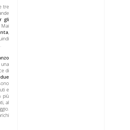
e tre
rande
 gli
. Mai
enta
,
uindi
.
anzo
e una
ce di
 due
 sono
uti e
 più
i, al
ggio.
richi