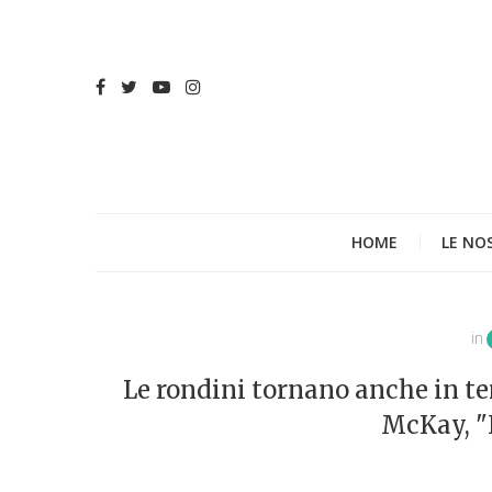
HOME
LE NO
in
Le rondini tornano anche in te
McKay, "I