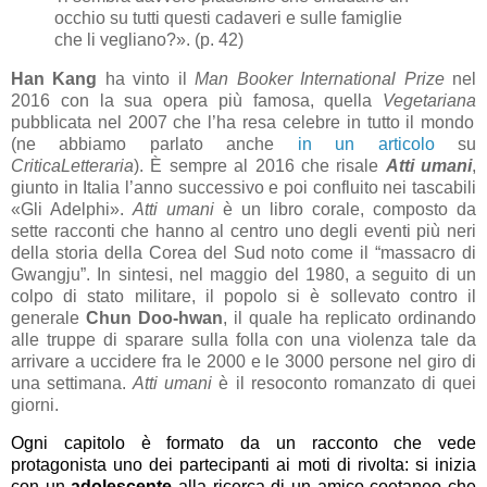
occhio su tutti questi cadaveri e sulle famiglie
che li vegliano?». (p. 42)
Han Kang
ha vinto il
Man Booker International Prize
nel
2016 con la sua opera più famosa, quella
Vegetariana
pubblicata nel 2007 che l’ha resa celebre in tutto il mondo
(ne abbiamo parlato anche
in un articolo
su
CriticaLetteraria
). È sempre al 2016 che risale
Atti umani
,
giunto in Italia l’anno successivo e poi confluito nei tascabili
«Gli Adelphi».
Atti umani
è un libro corale, composto da
sette racconti che hanno al centro uno degli eventi più neri
della storia della Corea del Sud noto come il “massacro di
Gwangju”. In sintesi, nel maggio del 1980, a seguito di un
colpo di stato militare, il popolo si è sollevato contro il
generale
Chun Doo-hwan
, il quale ha replicato ordinando
alle truppe di sparare sulla folla con una violenza tale da
arrivare a uccidere fra le 2000 e le 3000 persone nel giro di
una settimana.
Atti umani
è il resoconto romanzato di quei
giorni.
Ogni capitolo è formato da un racconto che vede
protagonista uno dei partecipanti ai moti di rivolta: si inizia
con un
adolescente
alla ricerca di un amico coetaneo che