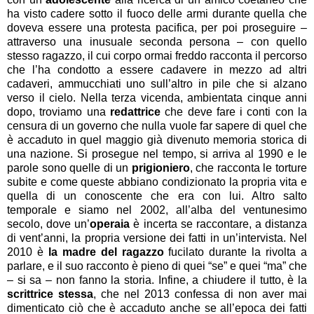
ha visto cadere sotto il fuoco delle armi durante quella che
doveva essere una protesta pacifica, per poi proseguire –
attraverso una inusuale seconda persona – con quello
stesso ragazzo, il cui corpo ormai freddo racconta il percorso
che l’ha condotto a essere cadavere in mezzo ad altri
cadaveri, ammucchiati uno sull’altro in pile che si alzano
verso il cielo. Nella terza vicenda, ambientata cinque anni
dopo, troviamo una
redattrice
che deve fare i conti con la
censura di un governo che nulla vuole far sapere di quel che
è accaduto in quel maggio già divenuto memoria storica di
una nazione. Si prosegue nel tempo, si arriva al 1990 e le
parole sono quelle di un
prigioniero
, che racconta le torture
subite e come queste abbiano condizionato la propria vita e
quella di un conoscente che era con lui. Altro salto
temporale e siamo nel 2002, all’alba del ventunesimo
secolo, dove un’
operaia
è incerta se raccontare, a distanza
di vent’anni, la propria versione dei fatti in un’intervista. Nel
2010 è
la madre del ragazzo
fucilato durante la rivolta a
parlare, e il suo racconto è pieno di quei “se” e quei “ma” che
– si sa – non fanno la storia. Infine, a chiudere il tutto, è la
scrittrice stessa
, che nel 2013 confessa di non aver mai
dimenticato ciò che è accaduto anche se all’epoca dei fatti