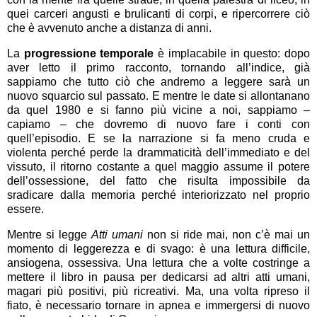
quei carceri angusti e brulicanti di corpi, e ripercorrere ciò
che è avvenuto anche a distanza di anni.
La
progressione temporale
è implacabile in questo: dopo
aver letto il primo racconto, tornando all’indice, già
sappiamo che tutto ciò che andremo a leggere sarà un
nuovo squarcio sul passato. E mentre le date si allontanano
da quel 1980 e si fanno più vicine a noi, sappiamo –
capiamo – che dovremo di nuovo fare i conti con
quell’episodio. E se la narrazione si fa meno cruda e
violenta perché perde la drammaticità dell’immediato e del
vissuto, il ritorno costante a quel maggio assume il potere
dell’ossessione, del fatto che risulta impossibile da
sradicare dalla memoria perché interiorizzato nel proprio
essere.
Mentre si legge
Atti umani
non si ride mai, non c’è mai un
momento di leggerezza e di svago: è una lettura difficile,
ansiogena, ossessiva. Una lettura che a volte costringe a
mettere il libro in pausa per dedicarsi ad altri atti umani,
magari più positivi, più ricreativi. Ma, una volta ripreso il
fiato, è necessario tornare in apnea e immergersi di nuovo