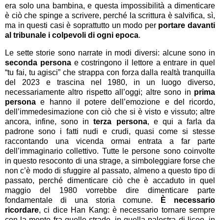
era solo una bambina, e questa impossibilità a dimenticare
è ciò che spinge a scrivere, perché la scrittura è salvifica, sì,
ma in questi casi è soprattutto un modo per
portare davanti
al tribunale i colpevoli di ogni epoca
.
Le sette storie sono narrate in modi diversi: alcune sono in
seconda persona
e costringono il lettore a entrare in quel
“tu fai, tu agisci” che strappa con forza dalla realtà tranquilla
del 2023 e trascina nel 1980, in un luogo diverso,
necessariamente altro rispetto all’oggi; altre sono in
prima
persona
e hanno il potere dell’emozione e del ricordo,
dell’immedesimazione con ciò che si è visto e vissuto; altre
ancora, infine, sono in
terza persona
, e qui a farla da
padrone sono i fatti nudi e crudi, quasi come si stesse
raccontando una vicenda ormai entrata a far parte
dell’immaginario collettivo. Tutte le persone sono coinvolte
in questo resoconto di una strage, a simboleggiare forse che
non c’è modo di sfuggire al passato, almeno a questo tipo di
passato, perché dimenticare ciò che è accaduto in quel
maggio del 1980 vorrebbe dire dimenticare parte
fondamentale di una storia comune.
È necessario
ricordare
, ci dice Han Kang: è necessario tornare sempre
con la mente fra quelle strade, in quella palestra di liceo, in