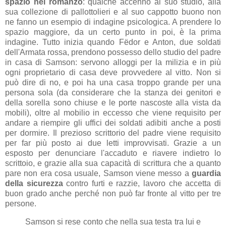
spazio nel romanzo
: qualche accenno al suo studio, alla
sua collezione di pallottolieri e al suo cappotto buono non
ne fanno un esempio di indagine psicologica. A prendere lo
spazio maggiore, da un certo punto in poi, è la prima
indagine. Tutto inizia quando Fëdor e Anton, due soldati
dell'Armata rossa, prendono possesso dello studio del padre
in casa di Samson: servono alloggi per la milizia e in più
ogni proprietario di casa deve provvedere al vitto. Non si
può dire di no, e poi ha una casa troppo grande per una
persona sola (da considerare che la stanza dei genitori e
della sorella sono chiuse e le porte nascoste alla vista da
mobili), oltre al mobilio in eccesso che viene requisito per
andare a riempire gli uffici dei soldati adibiti anche a posti
per dormire. Il prezioso scrittorio del padre viene requisito
per far più posto ai due letti improvvisati. Grazie a un
esposto per denunciare l'accaduto e riavere indietro lo
scrittoio, e grazie alla sua capacità di scrittura che a quanto
pare non era cosa usuale, Samson viene messo a
guardia
della sicurezza
contro furti e razzie, lavoro che accetta di
buon grado anche perché non può far fronte al vitto per tre
persone.
Samson si rese conto che nella sua testa tra lui e