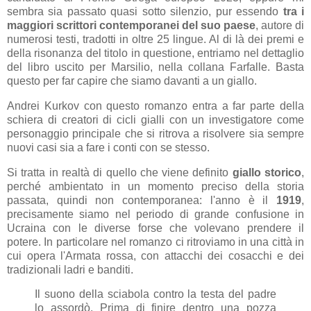
sembra sia passato quasi sotto silenzio, pur essendo
tra i
maggiori scrittori contemporanei del suo paese
, autore di
numerosi testi, tradotti in oltre 25 lingue. Al di là dei premi e
della risonanza del titolo in questione, entriamo nel dettaglio
del libro uscito per Marsilio, nella collana Farfalle. Basta
questo per far capire che siamo davanti a un giallo.
Andrei Kurkov con questo romanzo entra a far parte della
schiera di creatori di cicli gialli con un investigatore come
personaggio principale che si ritrova a risolvere sia sempre
nuovi casi sia a fare i conti con se stesso.
Si tratta in realtà di quello che viene definito
giallo storico
,
perché ambientato in un momento preciso della storia
passata, quindi non contemporanea: l'anno è il
1919
,
precisamente siamo nel periodo di grande confusione in
Ucraina con le diverse forse che volevano prendere il
potere. In particolare nel romanzo ci ritroviamo in una città in
cui opera l'Armata rossa, con attacchi dei cosacchi e dei
tradizionali ladri e banditi.
Il suono della sciabola contro la testa del padre
lo assordò. Prima di finire dentro una pozza