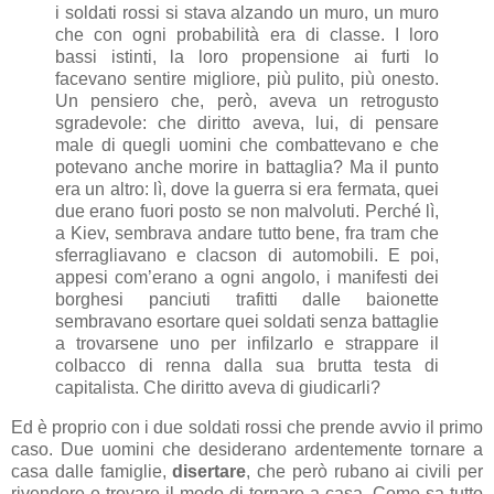
i solda
ti rossi si stava alzando un muro, un muro
che con ogni probabilità era di classe. I loro
bassi istinti, la loro propensione ai furti lo
facevano sentire migliore, più pulito, più onesto.
Un pensiero che, però, aveva un retrogusto
sgradevole: che diritto aveva, lui, di pensare
male di quegli uomini che combattevano e che
potevano anche morire in battaglia? Ma il punto
era un altro: lì, dove la guerra si era fermata, quei
due erano fuori posto se non malvoluti. Perché lì,
a Kiev, sembrava andare tutto bene, fra tram che
sferragliavano e clacson di automobili. E poi,
appesi com’erano a ogni angolo, i manifesti dei
borghesi panciuti trafitti dalle baionette
sembravano esortare quei soldati senza battaglie
a trovarsene uno per infilzarlo e strappare il
colbacco di renna dalla sua brutta testa di
capitalista. Che diritto aveva di giudicarli?
Ed è proprio con i due soldati rossi che prende avvio il primo
caso. Due uomini che desiderano ardentemente tornare a
casa dalle famiglie,
disertare
, che però rubano ai civili per
rivendere e trovare il modo di tornare a casa. Come sa tutto