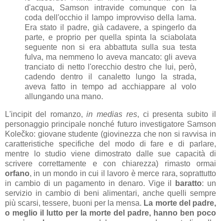
d'acqua, Samson intravide comunque con la
coda dell'occhio il lampo improvviso della lama.
Era stato il padre, già cadavere, a spingerlo da
parte, e proprio per quella spinta la sciabolata
seguente non si era abbattuta sulla sua testa
fulva, ma nemmeno lo aveva mancato: gli aveva
tranciato di netto l'orecchio destro che lui, però,
cadendo dentro il canaletto lungo la strada,
aveva fatto in tempo ad acchiappare al volo
allungando una mano.
L'incipit del romanzo,
in medias res
, ci presenta subito il
personaggio principale nonché futuro investigatore Samson
Kolečko: giovane studente (giovinezza che non si ravvisa in
caratteristiche specifiche del modo di fare e di parlare,
mentre lo studio viene dimostrato dalle sue capacità di
scrivere correttamente e con chiarezza) rimasto ormai
orfano
, in un mondo in cui il lavoro è merce rara, soprattutto
in cambio di un pagamento in denaro. Vige il
baratto
: un
servizio in cambio di beni alimentari, anche quelli sempre
più scarsi, tessere, buoni per la mensa.
La morte del padre,
o meglio il lutto per la morte del padre, hanno ben poco