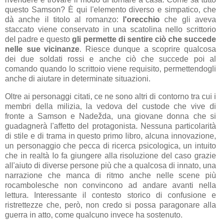
questo Samson? È qui l'elemento diverso e simpatico, che
dà anche il titolo al romanzo:
l'orecchio
che gli aveva
staccato viene conservato in una scatolina nello scrittorio
del padre e questo
gli permette di sentire ciò che succede
nelle sue vicinanze
. Riesce dunque a scoprire qualcosa
dei due soldati rossi e anche ciò che succede poi al
comando quando lo scrittoio viene requisito, permettendogli
anche di aiutare in determinate situazioni.
Oltre ai personaggi citati, ce ne sono altri di contorno tra cui i
membri della milizia, la vedova del custode che vive di
fronte a Samson e Nadežda, una giovane donna che si
guadagnerà l'affetto del protagonista. Nessuna particolarità
di stile e di trama in questo primo libro, alcuna innovazione,
un personaggio che pecca di ricerca psicologica, un intuito
che in realtà lo fa giungere alla risoluzione del caso grazie
all'aiuto di diverse persone più che a qualcosa di innato, una
narrazione che manca di ritmo anche nelle scene più
rocambolesche non convincono ad andare avanti nella
lettura. Interessante il contesto storico di confusione e
ristrettezze che, però, non credo si possa paragonare alla
guerra in atto, come qualcuno invece ha sostenuto.