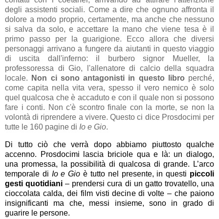
degli assistenti sociali. Come a dire che ognuno affronta il
dolore a modo proprio, certamente, ma anche che nessuno
si salva da solo, e accettare la mano che viene tesa è il
primo passo per la guarigione. Ecco allora che diversi
personaggi arrivano a fungere da aiutanti in questo viaggio
di uscita dall'inferno: il burbero signor Mueller, la
professoressa di Gio, l'allenatore di calcio della squadra
locale.
Non ci sono antagonisti in questo libro
perché,
come capita nella vita vera, spesso il vero nemico è solo
quel qualcosa che è accaduto e con il quale non si possono
fare i conti. Non c'è scontro finale con la morte, se non la
volontà di riprendere a vivere. Questo ci dice Prosdocimi per
tutte le 160 pagine di
Io e Gio
.
Di tutto ciò che verrà dopo abbiamo piuttosto qualche
accenno. Prosdocimi lascia briciole qua e là: un dialogo,
una promessa, la possibilità di qualcosa di grande. L’arco
temporale di
Io e Gio
è tutto nel presente, in questi
piccoli
gesti quotidiani
– prendersi cura di un gatto trovatello, una
cioccolata calda, dei film visti decine di volte – che paiono
insignificanti ma che, messi insieme, sono in grado di
guarire le persone.