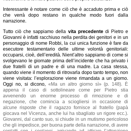
Interessante è notare come ciò che è accaduto prima e ciò
che verrà dopo restano in qualche modo fuori dalla
narrazione.
Tutto ciò che sappiamo della
vita precedente
di Pietro e
Giovanni è infatti racchiuso nella perdita dei genitori e in un
personaggio di nome Robbi, la cui unica funzione è fare da
esecutore testamentario delle ultime volontà genitoriali:
occuparsi, cioè, dell’eredità. Nient’altro sappiamo di come si
svolgevano le giornate prima dell’incidente che ha privato i
due fratelli di un padre e di una madre. La casa stessa,
quando viene il momento di ritrovarla dopo tanto tempo, non
viene visitata: l’esplorazione viene rimandata a un giorno.
Oggi no, si dicono,
«Ma un altro giorno sì» (p. 148)
. È
appena il caso di sottolineare come per Pietro stia
avvenendo un enorme processo di rimozione e di
negazione, che comincia a sciogliersi in occasione di
alcune risposte che il ragazzo fornisce al fratello (papà
giocava nel Vicenza, anche lui ha sbagliato un rigore ecc.).
Giovanni, dal canto suo, si chiude in un mutismo pericoloso
che gli impedisce, per buona parte della narrazione, di avere
contatti con i coetanei, arrivando ad attirare l’attenzione