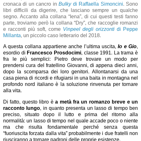
cronaca di un cancro in
Bulky
di Raffaella Simoncini
. Sono
libri difficili da digerire, che lasciano sempre un qualche
segno. Accanto alla collana “Iena”, di cui questi testi fanno
parte, troviamo però la collana “Dry”, che raccoglie romanzi
e racconti più soft, come
Vinpeel degli orizzonti
di Peppe
Millanta
, un piccolo caso letterario del 2018.
A questa collana appartiene anche l’ultima uscita,
Io e Gio
,
esordio di
Francesco Prosdocimi
, classe 1991. La trama è
fra le più semplici: Pietro deve trovare un modo per
prendersi cura del fratellino Giovanni, di appena dieci anni,
dopo la scomparsa dei loro genitori. Allontanarsi da una
casa piena di ricordi e rifugiarsi in una baita in montagna nel
profondo nord italiano è la soluzione rinvenuta per tornare
alla vita.
Di fatto, questo libro è
a metà fra un romanzo breve e un
racconto lungo
, in quanto presenta un lasso di tempo ben
preciso, situato dopo il lutto e prima del ritorno alla
normalità: un lasso di tempo nel quale accade poco o niente
ma che risulta fondamentale perché senza questa
“fuoriuscita forzata dalla vita” probabilmente i due fratelli non
riusciranno a tornare padroni delle proprie esistenze.