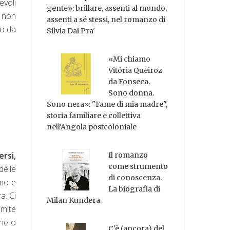
evoli
gente»: brillare, assenti al mondo,
o non
assenti a sé stessi, nel romanzo di
to da
Silvia Dai Pra'
«Mi chiamo
Vitória Queiroz
da Fonseca.
Sono donna.
Sono nera»: "Fame di mia madre",
storia familiare e collettiva
nell'Angola postcoloniale
rsi,
Il romanzo
come strumento
delle
di conoscenza.
amo e
La biografia di
a. Ci
Milan Kundera
imite
one o
C'è (ancora) del