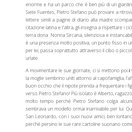
enorme e ha un parco che è ben più di un giardino
Siete Fuentes, Pietro Stefano può provare a ritrov
lettere simili a pagine di diario alla madre scomp
citazione latina e l'altra, gli insegna a rispettare i 
terra dona. Nonna Sircana, silenziosa e instanca
è una presenza molto positiva, un punto fisso in u
per lei, passa soprattutto attraverso il cibo o picc
urlate.
A movimentare le sue giornate, ci si mettono poi
i 
la moglie sembrino uniti attorno al capofamiglia, l
buon occhio che il nipote prenda a frequentare i f
verso Pietro Stefano! Più isolato è Alberto, ragazz
molto tempo perché Pietro Stefano colga alcuni c
sembrava un modello ormai inarrivabile per lui. Que
San Leonardo, con i suoi nuovi amici, ben lontan
perché persino le sue rare cartoline suonano com