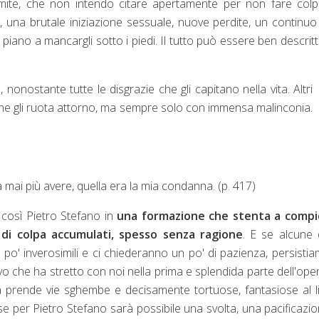
imite, che non intendo citare apertamente per non fare colp
ol, una brutale iniziazione sessuale, nuove perdite, un continu
 piano a mancargli sotto i piedi. Il tutto può essere ben descrit
onostante tutte le disgrazie che gli capitano nella vita. Altri
 che gli ruota attorno, ma sempre solo con immensa malinconia.
a mai più avere, quella era la mia condanna. (p. 417)
 così Pietro Stefano in
una formazione che stenta a compie
i di colpa accumulati, spesso senza ragione
. E se alcune 
 po' inverosimili e ci chiederanno un po' di pazienza, persisti
ivo che ha stretto con noi nella prima e splendida parte dell'oper
ia prende vie sghembe e decisamente tortuose, fantasiose al l
se per Pietro Stefano sarà possibile una svolta, una pacificazi