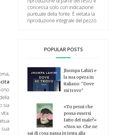
riproduzione di parte del testo è
concessa solo con indicazione
puntuale della fonte. È vietata la
riproduzione integrale del pezzo.
POPULAR POSTS
Jhumpa Lahiri e
oma,
la sua opera in
scita
italiano: "Dove
sono
mi trovo"
della
o
sia
«Tu pensi che
vita.
possa essersi
fatto del male?»
etua
«Non so. Che ne
a sua
sai di cosa passa in testa alla