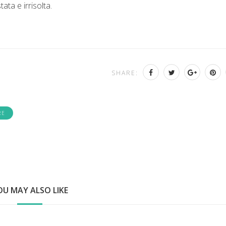
ata e irrisolta.
SHARE:
RE
OU MAY ALSO LIKE