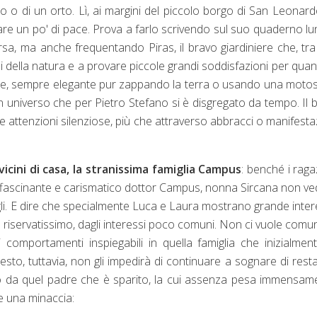
 o di un orto. Lì, ai margini del piccolo borgo di San Leonar
are un po' di pace. Prova a farlo scrivendo sul suo quaderno l
arsa, ma anche frequentando Piras, il bravo giardiniere che, tr
cicli della natura e a provare piccole grandi soddisfazioni per quan
bile, sempre elegante pur zappando la terra o usando una moto
n universo che per Pietro Stefano si è disgregato da tempo. Il 
ole attenzioni silenziose, più che attraverso abbracci o manifesta
vicini di casa, la stranissima famiglia Campus
: benché i raga
'affascinante e carismatico dottor Campus, nonna Sircana non ve
igli. E dire che specialmente Luca e Laura mostrano grande inte
o riservatissimo, dagli interessi poco comuni. Non ci vuole com
omportamenti inspiegabili in quella famiglia che inizialment
sto, tuttavia, non gli impedirà di continuare a sognare di rest
o da quel padre che è sparito, la cui assenza pesa immensam
e una minaccia: