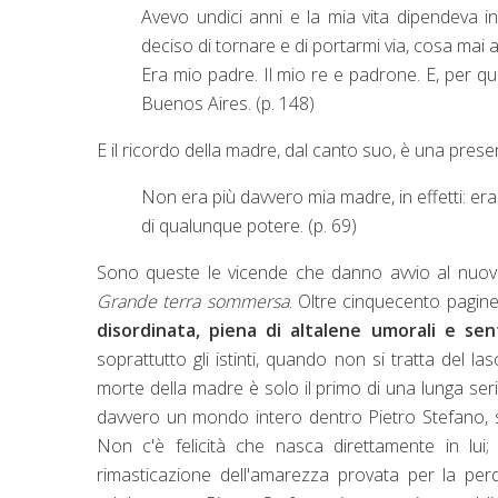
Avevo undici anni e la mia vita dipendeva i
deciso di tornare e di portarmi via, cosa mai 
Era mio padre. Il mio re e padrone. E, per qu
Buenos Aires. (p. 148)
E il ricordo della madre, dal canto suo, è una prese
Non era più davvero mia madre, in effetti: era l
di qualunque potere. (p. 69)
Sono queste le vicende che danno avvio al nuo
Grande terra sommersa
. Oltre cinquecento pagine
disordinata, piena di altalene umorali e se
soprattutto gli istinti, quando non si tratta del l
morte della madre è solo il primo di una lunga ser
davvero un mondo intero dentro Pietro Stefano, se
Non c'è felicità che nasca direttamente in lui
rimasticazione dell'amarezza provata per la per