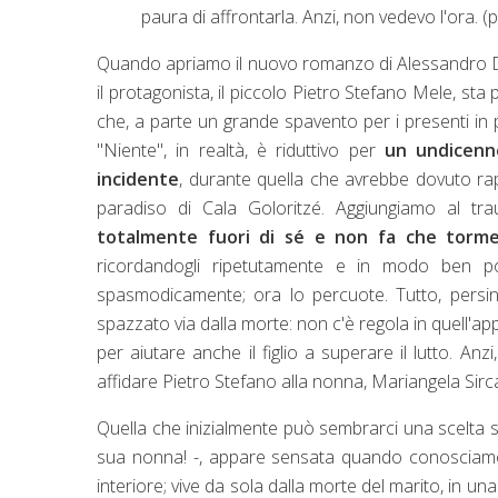
paura di affrontarla. Anzi, non vedevo l'ora. (p
Quando apriamo il nuovo romanzo di Alessandro De
il protagonista, il piccolo Pietro Stefano Mele, sta
che, a parte un grande spavento per i presenti in
"Niente", in realtà, è riduttivo per
un undicenn
incidente
, durante quella che avrebbe dovuto rapp
paradiso di Cala Goloritzé. Aggiungiamo al tr
totalmente fuori di sé e non fa che tormen
ricordandogli ripetutamente e in modo ben p
spasmodicamente; ora lo percuote. Tutto, persino
spazzato via dalla morte: non c'è regola in quell'a
per aiutare anche il figlio a superare il lutto. Anzi,
affidare Pietro Stefano alla nonna, Mariangela Sirca
Quella che inizialmente può sembrarci una scelta 
sua nonna! -, appare sensata quando conosciamo 
interiore; vive da sola dalla morte del marito, in u