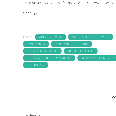
se la sua resterà una formazione sospesa, contrast
GMGhioni
TAGS:
#RECENSIONE
ALESSANDRO DE ROMA
FANDANGO
FANDANGO EDITORE
GLORIA M. GHIONI
MORTE E LUTTO
ROMANZO DI FORMAZIONE
ROMANZO FAMIGLIA
SARDEGNA
Y
sardegna