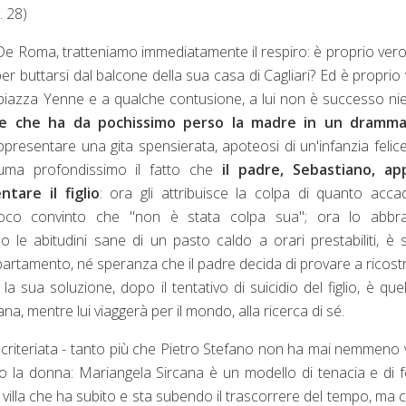
. 28)
 Roma, tratteniamo immediatamente il respiro: è proprio ver
 per buttarsi dal balcone della sua casa di Cagliari? Ed è proprio
 piazza Yenne e a qualche contusione, a lui non è successo ni
e che ha da pochissimo perso la madre in un dramma
resentare una gita spensierata, apoteosi di un'infanzia felice
auma profondissimo il fatto che
il padre, Sebastiano, ap
tare il figlio
: ora gli attribuisce la colpa di quanto acca
oco convinto che "non è stata colpa sua"; ora lo abbra
 le abitudini sane di un pasto caldo a orari prestabiliti, è 
ppartamento, né speranza che il padre decida di provare a ricostr
 la sua soluzione, dopo il tentativo di suicidio del figlio, è quel
na, mentre lui viaggerà per il mondo, alla ricerca di sé.
scriteriata - tanto più che Pietro Stefano non ha mai nemmeno 
la donna: Mariangela Sircana è un modello di tenacia e di 
na villa che ha subito e sta subendo il trascorrere del tempo, ma 