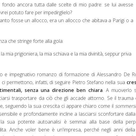
n fondo ancora tutta dalle scelte di mio padre: se lui avesse
avrei potuto fare per impedirglielo?
anto fosse un allocco, era un allocco che abitava a Parigi o a
nza che stringe forte alla gola:
a mia prigioniera, la mia schiava e la mia divinità, seppur priva
vo e impegnativo romanzo di formazione di Alessandro De R
 ci permettono, infatti, di seguire Pietro Stefano nella sua
cre
ntimentali, senza una direzione ben chiara
. A muoverlo 
asciarsi trasportare da ciò che gli accade attorno. Se il trauma 
ie, seguendo la sua crescita ci appare chiaro come il
sommers
nsibile e profondamente incline a lasciarsi sconfortare dalla 
; la sua potente autoanalisi è semmai alla base della perp
dita. Anche voler bene è un'impresa, perché negli anni dell