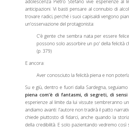
adolescenza Pietro Stefano vive esperienze al l
anticipazioni. Vi basti pensare al connubio di alc
trovare radici, perché i suoi capisaldi vengono pian
un'osservazione del protagonista:
C'è gente che sembra nata per essere felice, n
possono solo assorbire un po' della felicità
(p. 379)
E ancora:
Aver conosciuto la felicità piena e non poterl
Su e giù, dentro e fuori dalla Sardegna, seguiamo
piena com'è di fantasmi, di segreti, di sens
esperienze al limite da lui vissute sembreranno un
andiamo avanti: l'autore non tradirà il patto narrat
chiede piuttosto di fidarci, anche quando la stor
della credibilità. E solo pazientando vedremo così 