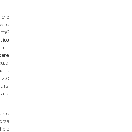
o che
 vero
ente?
tico
, nel
pare
duto,
ccia
stato
uirsi
la di
visto
forza
che è