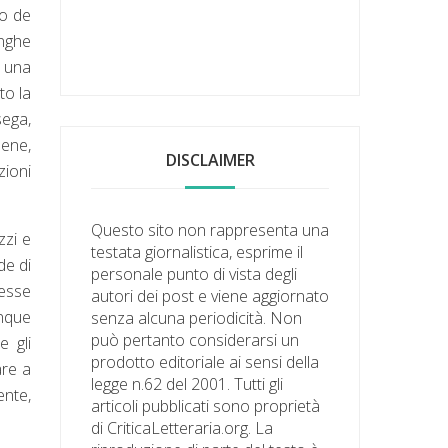
do de
unghe
a una
to la
sega,
bene,
DISCLAIMER
zioni
Questo sito non rappresenta una
zzi e
testata giornalistica, esprime il
de di
personale punto di vista degli
resse
autori dei post e viene aggiornato
unque
senza alcuna periodicità. Non
può pertanto considerarsi un
e gli
prodotto editoriale ai sensi della
are a
legge n.62 del 2001. Tutti gli
ente,
articoli pubblicati sono proprietà
di CriticaLetteraria.org. La