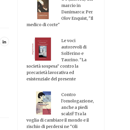
marcio in
Danimarca: Per
Olov Enquist, "Il
medico di corte"
Le voci
autorevoli di
Solferino e
Taurino. “La
società sospesa” contro la
precarietà lavorativa ed
esistenziale del presente
Contro
l’omologazione,
anche a piedi
scalzi! Tra la
voglia di cambiare il mondo e il
rischio di perdersi ne “Gli