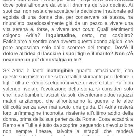
dove potrà affrontare da sola il dramma del suo declino. Ai
suoi cari non resta che accettare la decisione irrazionale ed
egoista di una donna che, per conservare sé stessa, ha
rinunciato paradossalmente già da un pezzo a vivere una
vita serena e, forse, a vivere
tout court
. Quali sentimenti
colgono Adria?
Inquietudine
, certo, ma cos'altro?
Fatichiamo a sentire cosa avverta questa donna algida, che
pare angosciata solo dallo scorrere del tempo.
Dov'è il
dolore all'idea di lasciare i suoi figli e il marito? Non c'è
neanche un po' di nostalgia in lei?
Se Adria è tanto
inattingibile
quanto affascinante, con
questo suo mistero che si fa a tratti disturbante per il lettore, i
figli Tullia e Remo scelgono invece di vivere tutto. Pur non
volendo rivelare l'evoluzione della storia, si consideri solo
che i due bambini, lasciati da soli, diventeranno due ragazzi
maturi anzitempo, che affronteranno la guerra e le altre
difficoltà senza aver mai avuto una guida. Di Adria resterà
loro un'immagine incorrotta, risalente all'ultimo addio della
donna, prima della sua partenza da Roma. Cosa accadrà a
Remo e a Tullia è tutto da scoprire, seguendo un'evoluzione
non sempre lineare, talvolta a strappi, che renderà