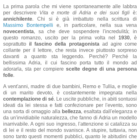
La prima parola che mi viene spontaneamente alle labbra
per descrivere
Vita e morte di Adria e dei suoi figli
è:
annichilente
. Chi si è già imbattuto nella scrittura di
Massimo Bontempelli
e, in particolare, nella sua vena
novecentista
, sa che deve sospendere l'incredulità; in
questo romanzo, uscito per la prima volta nel
1930
, è
soprattutto
il fascino della protagonista
ad agire come
collante per il lettore, che resta invece piuttosto sorpreso
davanti a quanto sta leggendo. Perché? Perché la
bellissima Adria, il cui fascino porta tutto il mondo ad
adorarla, sta per compiere
scelte degne di una persona
folle
.
A vent'anni, madre di due bambini, Remo e Tullia, e moglie
di un marito devoto, è costantemente impegnata nella
contemplazione di sé
. Le uscite pubbliche, in abiti sontuosi
ideati da lei stessa e fatti confezionare per l'evento, sono
una sorta di omaggio alla
bellezza
, esaltata dall'eleganza e
da un'invidiabile naturalezza, che fanno di Adria un modello
inarrivabile. A ogni suo ingresso, l'attenzione si catalizza su
di lei e il resto del mondo svanisce. A stupire, tuttavia, non
sono tanto questi momenti pubblici, quanto le abitudini che