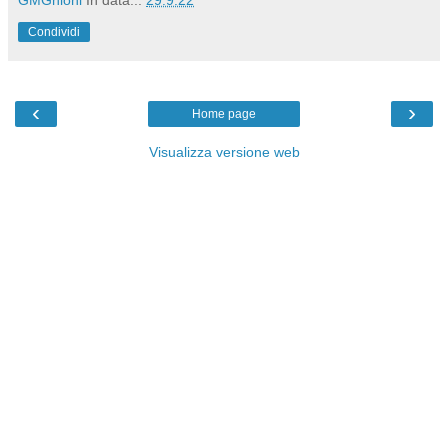
GMGhioni
In data...
29.9.22
Condividi
‹
›
Home page
Visualizza versione web