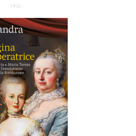
1.9.22
-