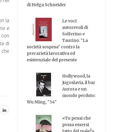
e nei
di Helga Schneider
on la
Le voci
na e
autorevoli di
Solferino e
, con
Taurino. “La
ta di
società sospesa” contro la
e che
precarietà lavorativa ed
esistenziale del presente
Hollywood, la
Jugoslavia, il bar
Aurora e un
mondo perduto:
Wu Ming, "54"
«Tu pensi che
possa essersi
fatto del male?»