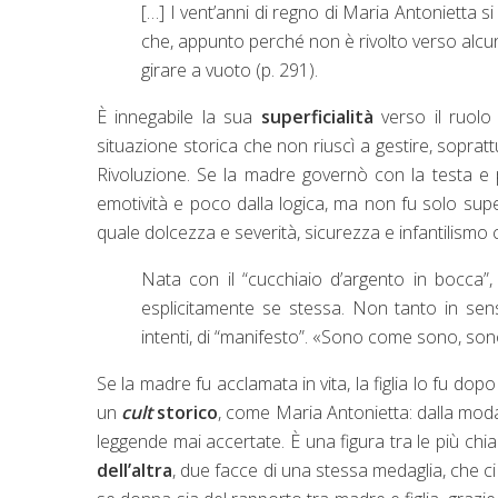
[…] I vent’anni di regno di Maria Antonietta 
che, appunto perché non è rivolto verso alcu
girare a vuoto (p. 291).
È innegabile la sua
superficialità
verso il ruolo 
situazione storica che non riuscì a gestire, soprat
Rivoluzione. Se la madre governò con la testa e p
emotività e poco dalla logica, ma non fu solo supe
quale
dolcezza e severità, sicurezza e infantilismo c
Nata con il “cucchiaio d’argento in bocca”, 
esplicitamente se stessa. Non tanto in senso 
intenti, di “manifesto”. «Sono come sono, son
Se la madre fu acclamata in vita, la figlia lo fu do
un
cult
storico
, come Maria Antonietta: dalla moda i
leggende mai accertate. È una figura tra le più chi
dell’altra
, due facce di una stessa medaglia, che ci