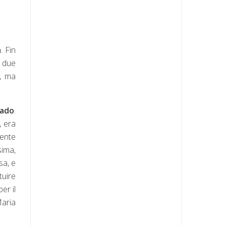
a
. Fin
e due
-, ma
rado
.
, era
mente
sima,
sa, e
tuire
er il
Maria