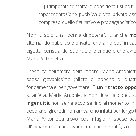
[…] L’imperatrice tratta e considera i sudditi 
rappresentazione pubblica e vita privata ass
compreso quello figurativo e propagandistico 
Non fu solo una "donna di potere", fu anche
mo
alternando pubblico e privato, entriamo così in c
bigotta, conscia del suo ruolo e di quello che avre
Maria Antonietta.
Cresciuta nell’ombra della madre, Maria Antoniett
sposa giovanissima (all’età di appena di quat
fondamentale per governare. È
un ritratto opp
straniera, Maria Antonietta non riuscì a conquis
ingenuità
, non se ne accorse fino al momento in cu
decollare, gli eredi non arrivarono infatti per lung
Maria Antonietta trovò così rifugio in spese pa
all'apparenza la adulavano, ma che, in realtà, la colp