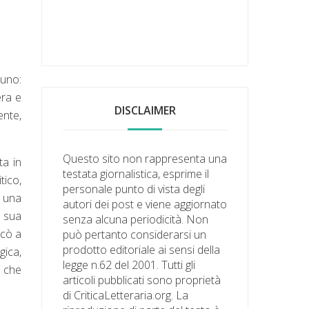
iuno:
era e
DISCLAIMER
ente,
Questo sito non rappresenta una
ta in
testata giornalistica, esprime il
ico,
personale punto di vista degli
e una
autori dei post e viene aggiornato
a sua
senza alcuna periodicità. Non
icò a
può pertanto considerarsi un
prodotto editoriale ai sensi della
gica,
legge n.62 del 2001. Tutti gli
i che
articoli pubblicati sono proprietà
di CriticaLetteraria.org. La