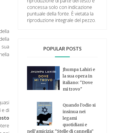
riproduzione di parte del testo è
concessa solo con indicazione
puntuale della fonte. È vietata la
riproduzione integrale del pezzo.
ella
della
a sua
POPULAR POSTS
 nella
Jhumpa Lahiri e
la sua opera in
italiano: "Dove
mi trovo"
quasi
Quando l’odio si
 e di
insinua nei
osto
legami
quotidiani e
otere
nell’amicizia: “Stelle di cannella”