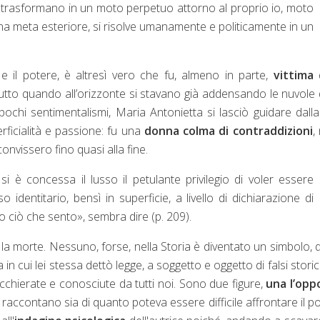
si trasformano in un moto perpetuo attorno al proprio io, moto
na meta esteriore, si risolve umanamente e politicamente in un
e il potere, è altresì vero che fu, almeno in parte,
vittima
d
tutto quando all’orizzonte si stavano già addensando le nuvole 
ochi sentimentalismi, Maria Antonietta si lasciò guidare dall
rficialità e passione: fu una
donna colma di contraddizioni
,
onvissero fino quasi alla fine.
si è concessa il lusso il petulante privilegio di voler essere
identitario, bensì in superficie, a livello di dichiarazione di
o ciò che sento», sembra dire (p. 209).
po la morte. Nessuno, forse, nella Storia è diventato un simbolo, 
n cui lei stessa dettò legge, a soggetto e oggetto di falsi storici
acchierate e conosciute da tutti noi. Sono due figure,
una l’opp
 raccontano sia di quanto poteva essere difficile affrontare il p