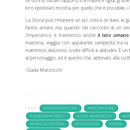
se donna sia del rapporto tra madre e figlia, grazie a
loro epistolari, mostra, per quello che è possibile, i
La Storia può rimanere un po’ ostica: le date, le g
fanno amare, ma quando nel racconto di un sec
l’Imperatrice
,
è trasmesso anche
il lato umano
maestria, viaggia con apparente semplicità tra la St
matrimoni, delusioni, scelte difficili e abitudini. È un
al personaggio, ed è questo che, abbinato alla scritt
Giada Marzocchi
TAGS:
#PAGINECRITICHE
#RECENSIONE
ALESSANDRA NECCI
GIADA MARZOCCHI
MAR
MARSILIO EDITORE
SETTECENTO
STORIA