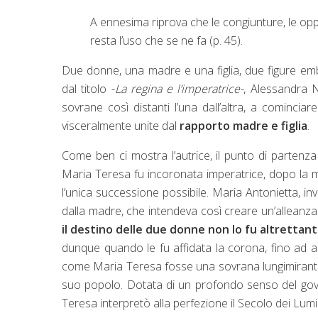
A ennesima riprova che le congiunture, le opp
resta l’uso che se ne fa (p. 45).
Due donne, una madre e una figlia, due figure em
dal titolo -
La regina e l’imperatrice-
, Alessandra 
sovrane così distanti l’una dall’altra, a cominciar
visceralmente unite dal
rapporto madre e figlia
.
Come ben ci mostra l’autrice, il punto di partenza
Maria Teresa fu incoronata imperatrice, dopo la m
l’unica successione possibile. Maria Antonietta, in
dalla madre, che intendeva così creare un’alleanz
il destino delle due donne non lo fu altrettan
dunque quando le fu affidata la corona, fino ad arri
come Maria Teresa fosse una sovrana lungimirante
suo popolo. Dotata di un profondo senso del go
Teresa interpretò alla perfezione il Secolo dei Lumi