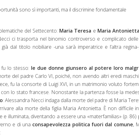
ortunità sono sì importanti, ma il discrimine fondamentale
blematiche del Settecento:
Maria Teresa
e
Maria Antoniett
Necci ci trasporta nel binomio controverso e complicato dell
e già dal titolo nobiliare -una sarà imperatrice e l’altra regina
 fu lo stesso:
le due donne giunsero al potere loro malg
orte del padre Carlo VI, poiché, non avendo altri eredi maschi
vece, fu la consorte di Luigi XVI, in un matrimonio voluto forte
a con lo stato francese. Nonostante la partenza fosse la mede
to
: Alessandra Necci indaga dalla morte del padre di Maria Tere
vare alla morte della figlia Maria Antonietta. È non difficile in
 e illuminata, diventando a essere una
«
materfamilias
»
(p. 86) p
verno e di una
consapevolezza politica fuori dal comune
, 
: