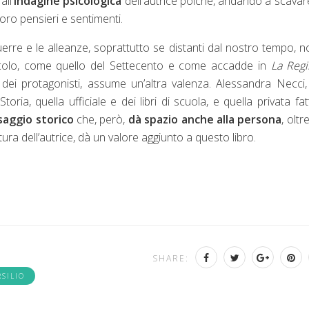
ll'
indagine psicologica
dell'autrice poiché, andando a scavar
 loro pensieri e sentimenti.
uerre e le alleanze, soprattutto se distanti dal nostro tempo, n
olo, come quello del Settecento e come accadde in
La Regi
dei protagonisti, assume un’altra valenza. Alessandra Necci
oria, quella ufficiale e dei libri di scuola, e quella privata fat
saggio storico
che, però,
dà spazio anche alla persona
, oltr
ura dell’autrice, dà un valore aggiunto a questo libro.
SHARE:
SILIO