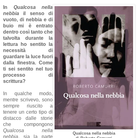
In
Qualcosa nella
nebbia
il senso di
vuoto, di nebbia e di
buio mi è entrato
dentro così tanto che
talvolta durante la
lettura ho sentito la
necessità di
guardare la luce fuori
dalla finestra. Come
ti sei sentito nel tuo
processo di
scrittura?
In qualche modo,
mentre scrivevo, sono
sempre riuscito a
tenere un certo tipo di
distacco dalle storie
che compongono
Qualcosa nella
Qualcosa nella nebbia
nebbia
, sia la parte