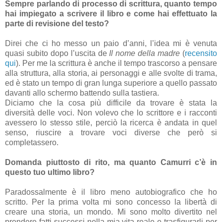
Sempre parlando di processo di scrittura, quanto tempo
hai impiegato a scrivere il libro e come hai effettuato la
parte di revisione del testo?
Direi che ci ho messo un paio d’anni, l’idea mi è venuta
quasi subito dopo l’uscita de
Il nome della madre
(
recensito
qui
). Per me la scrittura è anche il tempo trascorso a pensare
alla struttura, alla storia, ai personaggi e alle svolte di trama,
ed è stato un tempo di gran lunga superiore a quello passato
davanti allo schermo battendo sulla tastiera.
Diciamo che la cosa più difficile da trovare è stata la
diversità delle voci. Non volevo che lo scrittore e i racconti
avessero lo stesso stile, perciò la ricerca è andata in quel
senso, riuscire a trovare voci diverse che però si
completassero.
Domanda piuttosto di rito, ma quanto Camurri c’è in
questo tuo ultimo libro?
Paradossalmente è il libro meno autobiografico che ho
scritto. Per la prima volta mi sono concesso la libertà di
creare una storia, un mondo. Mi sono molto divertito nel
prendere fatti successi nella mia vita reale e trasfigurarli per